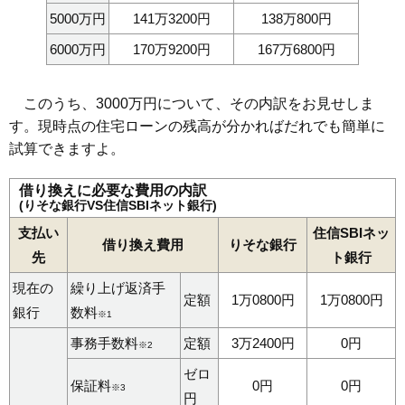
5000万円
141万3200円
138万800円
6000万円
170万9200円
167万6800円
このうち、3000万円について、その内訳をお見せしま
す。現時点の住宅ローンの残高が分かればだれでも簡単に
試算できますよ。
借り換えに必要な費用の内訳
(りそな銀行VS住信SBIネット銀行)
支払い
住信SBIネッ
借り換え費用
りそな銀行
先
ト銀行
現在の
繰り上げ返済手
定額
1万0800円
1万0800円
銀行
数料
※1
事務手数料
定額
3万2400円
0円
※2
ゼロ
保証料
0円
0円
※3
円