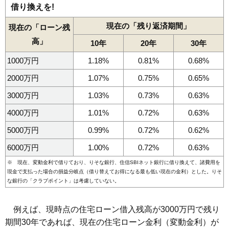
借り換えを!
現在の「残り返済期間」
現在の「ローン残
高」
10年
20年
30年
1000万円
1.18%
0.81%
0.68%
2000万円
1.07%
0.75%
0.65%
3000万円
1.03%
0.73%
0.63%
4000万円
1.01%
0.72%
0.63%
5000万円
0.99%
0.72%
0.62%
6000万円
1.00%
0.72%
0.63%
※ 現在、変動金利で借りており、りそな銀行、住信SBIネット銀行に借り換えて、諸費用を
現金で支払った場合の損益分岐点（借り替えてお得になる最も低い現在の金利）とした。りそ
な銀行の「クラブポイント」は考慮していない。
例えば、現時点の住宅ローン借入残高が3000万円で残り
期間30年であれば、現在の住宅ローン金利（変動金利）が