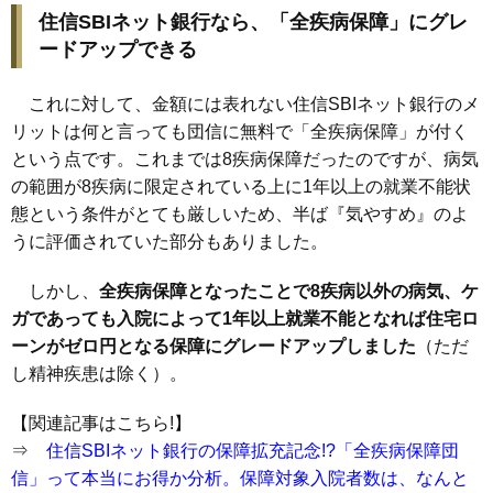
住信SBIネット銀行なら、「全疾病保障」にグレ
ードアップできる
これに対して、金額には表れない住信SBIネット銀行のメ
リットは何と言っても団信に無料で「全疾病保障」が付く
という点です。これまでは8疾病保障だったのですが、病気
の範囲が8疾病に限定されている上に1年以上の就業不能状
態という条件がとても厳しいため、半ば『気やすめ』のよ
うに評価されていた部分もありました。
しかし、
全疾病保障となったことで8疾病以外の病気、ケ
ガであっても入院によって1年以上就業不能となれば住宅ロ
ーンがゼロ円となる保障にグレードアップしました
（ただ
し精神疾患は除く）。
【関連記事はこちら!】
⇒
住信SBIネット銀行の保障拡充記念!?「全疾病保障団
信」って本当にお得か分析。保障対象入院者数は、なんと