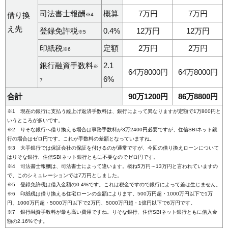
司法書士報酬
概算
7万円
7万円
借り換
※4
え先
登録免許税
0.4%
12万円
12万円
※5
印紙税
定額
2万円
2万円
※6
銀行融資手数料
2.1
※
64万8000円
64万8000円
6%
7
合計
90万1200円
86万8800円
※1 現在の銀行に支払う繰上げ返済手数料は、銀行によって異なりますが定額で1万800円と
いうところが多いです。
※2 りそな銀行へ借り換える場合は事務手数料が3万2400円必要ですが、住信SBIネット銀
行の場合はゼロ円です。これが手数料の差額となっていますね。
※3 大手銀行では保証会社の保証を付けるのが通常ですが、今回の借り換えローンについて
はりそな銀行、住信SBIネット銀行ともに不要なのでゼロ円です。
※4 司法書士報酬は、司法書士によって違います。概ね5万円～13万円と言われていますの
で、このシミュレーションでは7万円としました。
※5 登録免許税は借入金額の0.4%です。これは税金ですので銀行によって差は生じません。
※6 印紙税は借り換える住宅ローンの金額によります。500万円超・1000万円以下で1万
円、1000万円超・5000万円以下で2万円、5000万円超・1億円以下で6万円です。
※7 銀行融資手数料が最も高い費用ですね。りそな銀行、住信SBIネット銀行ともに借入金
額の2.16%です。