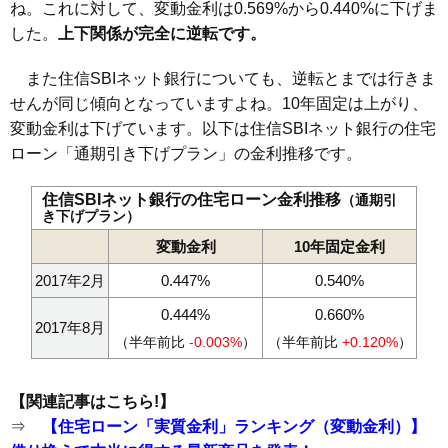
ね。これに対して、変動金利は0.569%から0.440%に下げま
した。
上下関係が完全に逆転です。
また住信SBIネット銀行についても、逆転とまでは行きま
せんが同じ傾向となっていますよね。10年固定は上がり、
変動金利は下げています。以下は住信SBIネット銀行の住宅
ローン「通期引き下げプラン」の金利推移です。
住信SBIネット銀行の住宅ローン金利推移
（通期引
き下げプラン）
変動金利
10年固定金利
2017年2月
0.447%
0.540%
0.444%
0.660%
2017年8月
（半年前比
-0.003%
）
（半年前比
+0.120%
）
【関連記事はこちら!】
⇒
【住宅ローン「実質金利」ランキング（変動金利）】