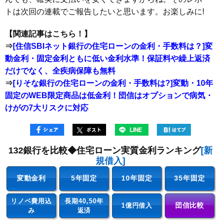
トは次回の連載でご報告したいと思います。お楽しみに!
【関連記事はこちら！】
⇒
[住信SBIネット銀行の住宅ローンの金利・手数料は？]変
動金利・固定金利ともに低い金利水準！保証料や繰上返済
だけでなく、全疾病保障も無料
⇒
[りそな銀行の住宅ローンの金利・手数料は?]変動・10年
固定のWEB限定商品は低金利！団信はオプションで病気・
けがの7大リスクに対応
132銀行を比較◆住宅ローン実質金利ランキング
[新
規借入]
変動金利
5年固定
10年固定
35年固定
リノベ費用込
長期40,50年
団信比較
1億円借入
み
返済