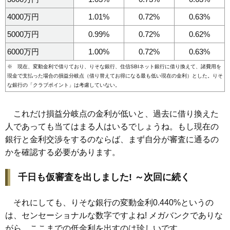
4000万円
1.01%
0.72%
0.63%
5000万円
0.99%
0.72%
0.62%
6000万円
1.00%
0.72%
0.63%
※ 現在、変動金利で借りており、りそな銀行、住信SBIネット銀行に借り換えて、諸費用を
現金で支払った場合の損益分岐点（借り替えてお得になる最も低い現在の金利）とした。りそ
な銀行の「クラブポイント」は考慮していない。
これだけ損益分岐点の金利が低いと、過去に借り換えた
人であっても当てはまる人はいるでしょうね。もし現在の
銀行と金利交渉をするのならば、まず自分が審査に通るの
かを確認する必要があります。
千日も仮審査を出しました! ～次回に続く
それにしても、りそな銀行の変動金利0.440%というの
は、センセーショナルな数字ですよね! メガバンクでありな
がら、ここまでの低金利を出すのは珍しいです。