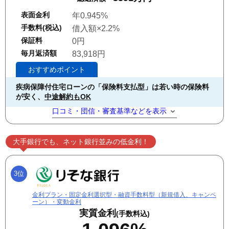
表面金利
年0.945%
手数料(税込)
借入額×2.2%
保証料
0円
毎月返済額
83,918円
おすすめポイント
疾病保障付住宅ローンの「保険料支払型」は若い時の保険料
が安く、
中途解約もOK
口コミ・団信・審査基準などを表示
大手銀行でも、ネット銀行並みの低金利！
3位
金利プラン・固定金利選択型・融資手数料型（新規借入、キャンペ
ーン）・変動金利
実質金利
(手数料込)