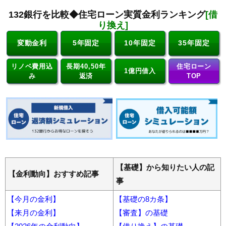
132銀行を比較◆住宅ローン実質金利ランキング
[借
り換え]
変動金利
5年固定
10年固定
35年固定
リノベ費用込
長期40,50年
住宅ローン
1億円借入
み
返済
TOP
【基礎】から知りたい人の記
【金利動向】おすすめ記事
事
【今月の金利】
【基礎の8カ条】
【来月の金利】
【審査】の基礎