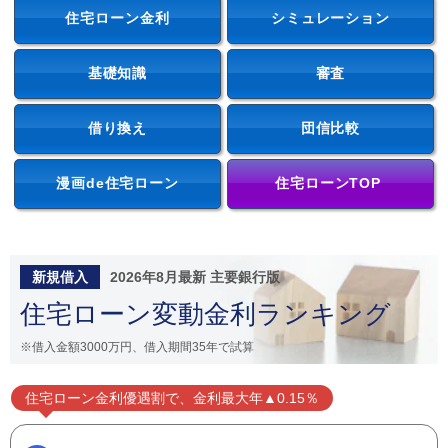
住宅ローン金利
シミュレーション
基礎知識
審査
借り換え
団信比較
漫画de住宅ローン
住宅ローンTOP
新規借入
2026年8月最新 主要銀行版
住宅ローン変動金利ランキング
※借入金額3000万円、借入期間35年で試算
住宅ローン金利優遇割で、金利最大年▲0.15％