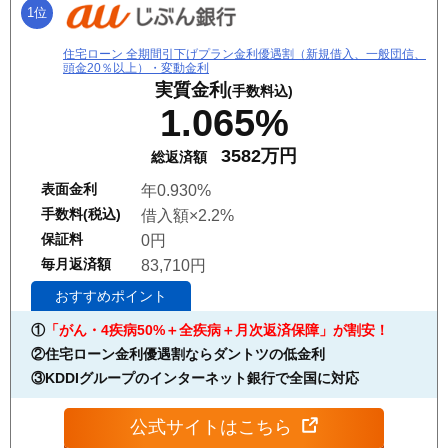
1位
住宅ローン 全期間引下げプラン金利優遇割（新規借入、一般団信、
頭金20％以上）・変動金利
実質金利
(手数料込)
1.065%
3582万円
総返済額
表面金利
年0.930%
手数料(税込)
借入額×2.2%
保証料
0円
毎月返済額
83,710円
おすすめポイント
①
「がん・4疾病50%＋全疾病＋月次返済保障」が割安！
②住宅ローン金利優遇割ならダントツの低金利
③KDDIグループのインターネット銀行で全国に対応
公式サイトはこちら