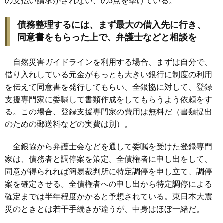
の支払い請求がされない、の3点を挙げている。
債務整理するには、まず最大の借入先に行き、
同意書をもらった上で、弁護士などと相談を
自然災害ガイドラインを利用する場合、まずは自分で、
借り入れしている元金がもっとも大きい銀行に制度の利用
を伝えて同意書を発行してもらい、全銀協に対して、登録
支援専門家に委嘱して書類作成をしてもらうよう依頼をす
る。この場合、登録支援専門家の費用は無料だ（書類提出
のための郵送料などの実費は別）。
全銀協から弁護士会などを通して委嘱を受けた登録専門
家は、債務者と調停案を策定。全債権者に申し出をして、
同意が得られれば簡易裁判所に特定調停を申し立て、調停
案を確定させる。全債権者への申し出から特定調停による
確定までは半年程度かかると予想されている。東日本大震
災のときとは若干手続きが違うが、中身はほぼ一緒だ。