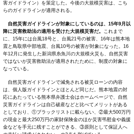
害ガイドライン）を策定した。今後の大規模災害は、こち
らのガイドラインが適用される。
自然災害ガイドラインが対象にしているのは、15年9月以
降に災害救助法の適用を受けた大規模災害だ。
これまで
に、15年には台風18号と、台風21号の被害、16年は熊本地
震と鳥取県中部地震、台風10号の被害が対象になった。16
年12月に発生した新潟県糸魚川の大規模火災も、自然災害
ではないが災害救助法が適用されたために、制度の対象に
なっている。
自然災害ガイドラインで減免される被災ローンの内容
は、個人版ガイドラインとほとんど同じだ。熊本地震の対
応にあたっている熊本県弁護士会はホームページで、自然
災害ガイドラインは自己破産などと比べてメリットがある
としており、①ブラックリストに載らない、②最大500万円
の現金と最大250万円の家財保険金のほか災害弔慰金や義援
金などを手元に残すことができる、③原則として保証人へ