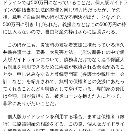
ドラインでは500万円になっていることだ。個人版ガイドラ
インの開始当初は法的整理と同じ99万円だったが、その
後、裁判で自由財産の幅が広がる判決が出たことなどで、
500万円に引き上げられた。義援金などはこの500万円の枠
には入らないので、自由財産の枠はさらに拡張される。
このほかにも、災害時の被災者支援に携わっている津久
井進弁護士は、著書「大災害と法」（岩波新書）の中で個
人版ガイドラインについて、債務者だけでなく連帯保証人
も制度を利用できるために両者が救済される余地があるこ
とや、申し込みをすると登録専門家（弁護士や税理士、会
計士など）を紹介されて、無料で債権者との交渉にあたっ
てくれることなどを特徴として挙げている。専門家の費用
は全額、国が負担する。被災ローンを抱えた人にとって、
非常にありがたいことだ。
個人版ガイドラインを利用する場合、まずは債権者（銀
行）に協議開始の相談をする。この際、個人版ガイドライ