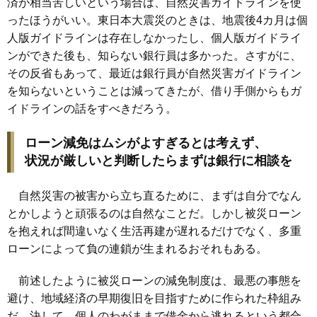
済が相当苦しいという場合は、自然災害ガイドラインを使
ったほうがいい。東日本大震災のときは、地震後4カ月は個
人版ガイドラインは存在しなかったし、個人版ガイドライ
ンができた後も、知らない銀行員は多かった。さすがに、
その反省もあって、最近は銀行員が自然災害ガイドライン
を知らないということは減ってきたが、借り手側からもガ
イドラインの話をすべきだろう。
ローン減免はムシがよすぎるとは考えず、
状況が厳しいと判断したらまずは銀行に相談を
自然災害の被害から立ち直るために、まずは自分でなん
とかしようと頑張るのは自然なことだ。しかし被災ローン
を抱えれば間違いなく生活再建が遅れるだけでなく、多重
ローンによって負の連鎖が生まれるおそれもある。
前述したように被災ローンの減免制度は、最悪の事態を
避け、地域経済の早期復旧を目指すために作られた枠組み
だ。決して、個人のわがままで借金から逃れるという都合