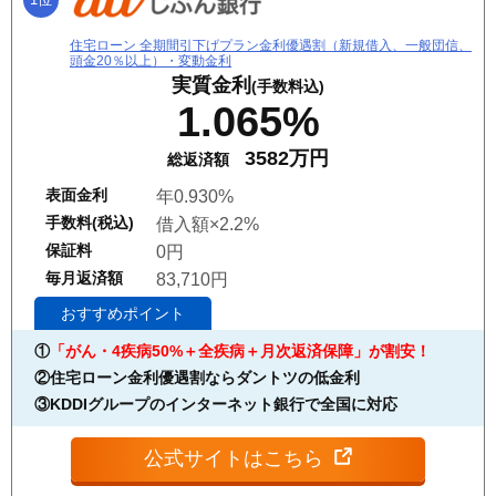
住宅ローン 全期間引下げプラン金利優遇割（新規借入、一般団信、
頭金20％以上）・変動金利
実質金利
(手数料込)
1.065%
3582万円
総返済額
表面金利
年0.930%
手数料(税込)
借入額×2.2%
保証料
0円
毎月返済額
83,710円
おすすめポイント
①
「がん・4疾病50%＋全疾病＋月次返済保障」が割安！
②住宅ローン金利優遇割ならダントツの低金利
③KDDIグループのインターネット銀行で全国に対応
公式サイトはこちら