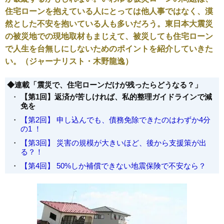
住宅ローンを抱えている人にとっては他人事ではなく、漠
然とした不安を抱いている人も多いだろう。東日本大震災
の被災地での現地取材もまじえて、被災しても住宅ローン
で人生を台無しにしないためのポイントを紹介していきた
い。（ジャーナリスト・木野龍逸）
◆連載「震災で、住宅ローンだけが残ったらどうなる？」
・
【第1回】返済が苦しければ、私的整理ガイドラインで減
免を
・
【第2回】 申し込んでも、債務免除できたのはわずか4分
の1 ！
・
【第3回】 災害の規模が大きいほど、後から支援策が出
る？！
・
【第4回】 50%しか補償できない地震保険で不安なら？