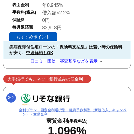
表面金利
年0.945%
手数料(税込)
借入額×2.2%
保証料
0円
毎月返済額
83,918円
おすすめポイント
疾病保障付住宅ローンの「保険料支払型」は若い時の保険料
が安く、
中途解約もOK
口コミ・団信・審査基準などを表示
大手銀行でも、ネット銀行並みの低金利！
3位
金利プラン・固定金利選択型・融資手数料型（新規借入、キャンペ
ーン）・変動金利
実質金利
(手数料込)
1.096%