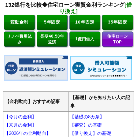
132銀行を比較◆住宅ローン実質金利ランキング
[借
り換え]
変動金利
5年固定
10年固定
35年固定
リノベ費用込
長期40,50年
住宅ローン
1億円借入
み
返済
TOP
【基礎】から知りたい人の記
【金利動向】おすすめ記事
事
【今月の金利】
【基礎の8カ条】
【来月の金利】
【審査】の基礎
【2026年の金利動向】
【借り換え】の基礎