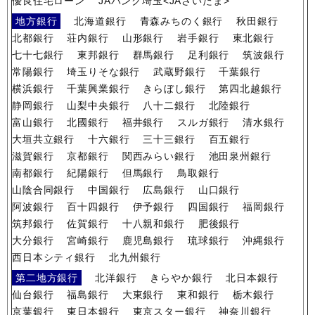
優良住宅ローン
JAバンク埼玉<JAさいたま>
地方銀行
北海道銀行
青森みちのく銀行
秋田銀行
北都銀行
荘内銀行
山形銀行
岩手銀行
東北銀行
七十七銀行
東邦銀行
群馬銀行
足利銀行
筑波銀行
常陽銀行
埼玉りそな銀行
武蔵野銀行
千葉銀行
横浜銀行
千葉興業銀行
きらぼし銀行
第四北越銀行
静岡銀行
山梨中央銀行
八十二銀行
北陸銀行
富山銀行
北國銀行
福井銀行
スルガ銀行
清水銀行
大垣共立銀行
十六銀行
三十三銀行
百五銀行
滋賀銀行
京都銀行
関西みらい銀行
池田泉州銀行
南都銀行
紀陽銀行
但馬銀行
鳥取銀行
山陰合同銀行
中国銀行
広島銀行
山口銀行
阿波銀行
百十四銀行
伊予銀行
四国銀行
福岡銀行
筑邦銀行
佐賀銀行
十八親和銀行
肥後銀行
大分銀行
宮崎銀行
鹿児島銀行
琉球銀行
沖縄銀行
西日本シティ銀行
北九州銀行
第二地方銀行
北洋銀行
きらやか銀行
北日本銀行
仙台銀行
福島銀行
大東銀行
東和銀行
栃木銀行
京葉銀行
東日本銀行
東京スター銀行
神奈川銀行