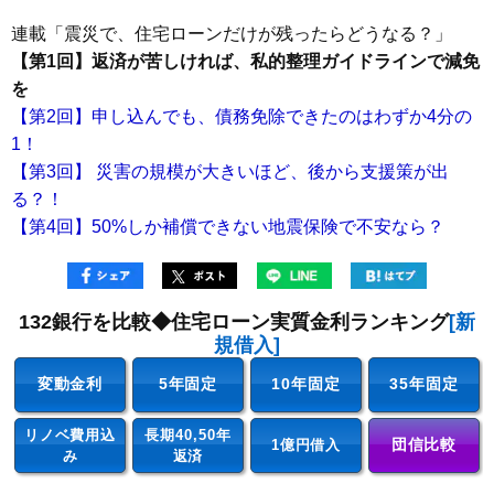
連載「震災で、住宅ローンだけが残ったらどうなる？」
【第1回】返済が苦しければ、私的整理ガイドラインで減免
を
【第2回】申し込んでも、債務免除できたのはわずか4分の
1！
【第3回】 災害の規模が大きいほど、後から支援策が出
る？！
【第4回】50%しか補償できない地震保険で不安なら？
132銀行を比較◆住宅ローン実質金利ランキング
[新
規借入]
変動金利
5年固定
10年固定
35年固定
リノベ費用込
長期40,50年
団信比較
1億円借入
み
返済