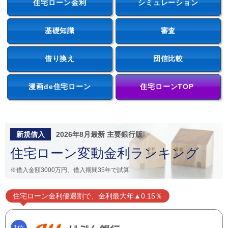
住宅ローン金利
シミュレーション
基礎知識
審査
借り換え
団信比較
漫画de住宅ローン
住宅ローンTOP
新規借入
2026年8月最新 主要銀行版
住宅ローン変動金利ランキング
※借入金額3000万円、借入期間35年で試算
住宅ローン金利優遇割で、金利最大年▲0.15％
1位