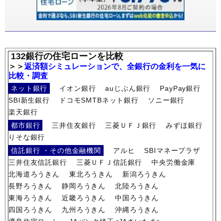
132銀行の住宅ローンを比較
＞＞
返済額シミュレーションで、全銀行の金利を一気に
比較・調査
ネット銀行
イオン銀行
auじぶん銀行
PayPay銀行
SBI新生銀行
ドコモSMTBネット銀行
ソニー銀行
楽天銀行
都市銀行
三井住友銀行
三菱ＵＦＪ銀行
みずほ銀行
りそな銀行
信託銀行 ・その他金融機関
アルヒ
SBIマネープラザ
三井住友信託銀行
三菱ＵＦＪ信託銀行
中央労働金庫
北海道ろうきん
東北ろうきん
新潟ろうきん
長野ろうきん
静岡ろうきん
北陸ろうきん
東海ろうきん
近畿ろうきん
中国ろうきん
四国ろうきん
九州ろうきん
沖縄ろうきん