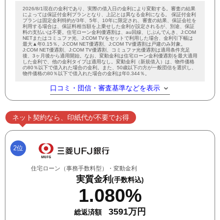
2026/8/1現在の金利であり、実際の借入日の金利により変動する。審査の結果
によっては保証付金利プランとなり、上記とは異なる金利になる。 保証付金利
プランは固定金利特約が3年、5年、10年に限定され、審査の結果、保証会社を
利用する場合は、保証料相当額を上乗せした金利が設定されるが、別途、保証
料の支払いは不要。住宅ローン金利優遇割は、au回線、じぶんでんき、J:COM
NETまたはコミュファ光、J:COM TVをセットで利用した場合、金利引下幅は
最大▲年0.15％。J:COM NET優遇割、J:COM TV優遇割は戸建のみ対象。
J:COM NET優遇割、J:COM TV優遇割、コミュファ光優遇割は適用条件充足
後、3ヶ月後から適用開始。なお、変動金利は住宅ローン金利優遇割を最大適用
した金利で、他の金利タイプは適用なし。変動金利（新規借入）は、物件価格
の80％以下で借入れた場合の金利。また、50歳以下の方が一般団信を選択し、
物件価格の80％以下で借入れた場合の金利は年0.344％。
口コミ・団信・審査基準などを表示
ネット契約なら、印紙代が不要でお得
2位
住宅ローン（事務手数料型）・変動金利
実質金利
(手数料込)
1.080%
3591万円
総返済額