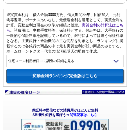
※実質金利は、借入金額3000万円、借入期間35年、団信加入、元利
均等返済、ボーナス払いなし、最優遇金利を適用として、実質金利を
計算。変動金利は現在の水準が継続と仮定。
実質金利の計算法はこち
ら
。諸費用は、事務手数料等、保証料とする。保証料は、大手銀行の
一般的な保証料率を記載しているので、銀行によっては違う保証料率
となる。主要銀行・金融機関の主な商品を対象とし、ランキングに掲
載するのは各銀行の商品の中で最も実質金利が低い商品のみとする。
ホームローンドクター代表の淡河範明氏の監修で作成。
住宅ローン利用者口コミ調査の詳細を見る
変動金利ランキング完全版はこちら
保証料や団信などの諸費用がほとんど無料
SBI新生銀行を選ぼう⇒
関連記事はこちら