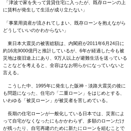
「津波で家を失って賃貸住宅に入ったが、既存ローンの上
に賃料が発生して生活が成り立たない」
「事業用資産が流されてしまい、既存ローンを抱えながら
どうしていいのかわからない」
東日本大震災の被害総額は、内閣府が2011年6月24日に
約16兆9000億円と推計しているが、6年が経過した今も被
災地は復旧途上にあり、9万人以上が避難生活を送っている
ことなどを考えると、全容はなお明らかになっていないと
言える。
こうした中、1995年に発生した阪神・淡路大震災の後に
も問題になった、住宅の「二重ローン」をはじめとする、
いわゆる「被災ローン」が被災者を苦しめている。
長期の住宅ローンが一般化している日本では、災害によ
って自宅がなくなったにもかかわらず、多額のローンだけ
が残ったり、自宅再建のために新たにローンを組むことで