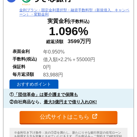
金利プラン・固定金利選択型・融資手数料型（新規借入、キャンペ
ーン）・変動金利
実質金利
(手数料込)
1.096%
3599万円
総返済額
表面金利
年0.950%
手数料(税込)
借入額×2.2%＋55000円
保証料
0円
毎月返済額
83,988円
おすすめポイント
①
「団信革命」は要介護まで保障も
②自社商品なら、
最大3億円まで借り入れOK!
公式サイトはこちら
※金利引き下げ条件：次の①②を満たし、新たにりそな銀行所定の住宅ローン
を利用する方を対象とさせていただきます。①お申込み～ご契約までWEB完結