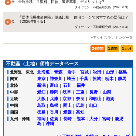
金利推移、手数料、団信、審査基準、デメリットは?
ダイヤモンド不動産研究所（2026.8.3）
「団体信用生命保険」徹底比較！ 住宅ローンでおすすめの団信は？
【2026年8月版】
ダイヤモンド不動産研究所（2026.8.3）
»アクセスランキング一覧
24時間
1週間
1カ月
不動産（土地）価格データベース
北海道
|
青森
|
岩手
|
宮城
|
秋田
|
山形
|
福島
北海道・東北
東京
|
神奈川
|
埼玉
|
千葉
|
茨城
|
栃木
|
群馬
関東
新潟
|
富山
|
石川
|
福井
北陸
愛知
|
静岡
|
岐阜
|
三重
|
長野
|
山梨
中部
大阪
|
兵庫
|
京都
|
奈良
|
和歌山
|
滋賀
近畿
鳥取
|
島根
|
岡山
|
広島
|
山口
中国
徳島
|
香川
|
愛媛
|
高知
四国
福岡
|
佐賀
|
長崎
|
熊本
|
大分
|
宮崎
|
鹿児
九州・沖縄
島
|
沖縄