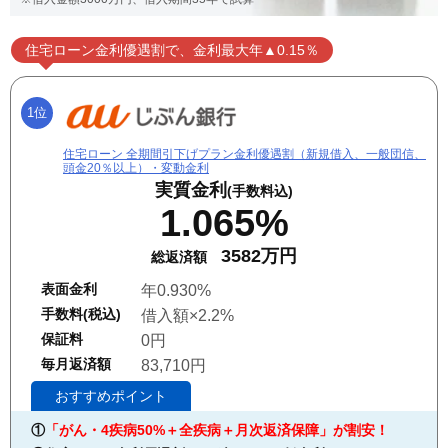
住宅ローン金利優遇割で、金利最大年▲0.15％
1位
住宅ローン 全期間引下げプラン金利優遇割（新規借入、一般団信、
頭金20％以上）・変動金利
実質金利
(手数料込)
1.065%
3582万円
総返済額
表面金利
年0.930%
手数料(税込)
借入額×2.2%
保証料
0円
毎月返済額
83,710円
おすすめポイント
①
「がん・4疾病50%＋全疾病＋月次返済保障」が割安！