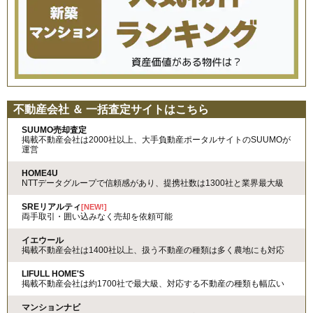
不動産会社 ＆ 一括査定サイトはこちら
SUUMO売却査定
掲載不動産会社は2000社以上、大手負動産ポータルサイトのSUUMOが
運営
HOME4U
NTTデータグループで信頼感があり、提携社数は1300社と業界最大級
SREリアルティ
[NEW!]
両手取引・囲い込みなく売却を依頼可能
イエウール
掲載不動産会社は1400社以上、扱う不動産の種類は多く農地にも対応
LIFULL HOME'S
掲載不動産会社は約1700社で最大級、対応する不動産の種類も幅広い
マンションナビ