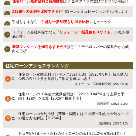
住宅ローン最新金利と長期推移
は？ 金利タイプの選び方をプロが解説！
132銀行の金利を比較できる
住宅ローンシミュレーションを活用しよう
引越しするなら「
引越し一括見積もり10社比較
」をチェック！
リフォーム会社を探すなら「
リフォーム一括見積もりサイト
」12社を徹
底比較！
新築マンションを値引きする会社
はどこ？デベロッパーの懐具合から傾
向を分析
住宅ローンアクセスランキング
住宅ローン変動金利ランキング132行比較【2026年8月】[新規借入]
今後の金利上昇を見越して固定を選ぶべき？
ダイヤモンド不動産研究所（2026.8.3）
住宅ローンの10年後の変動金利は2.322%〜3.847%まで上昇と予
想！ 12銀行を試算【2026年最新予測】
淡河範明（2026.2.24）
住宅ローンの金利推移（変動・固定）は？ 最新の動向や金利タイプ
の選び方も解説【2026年】
淡河範明（2026.8.3）
ドコモSMTBネット銀行の住宅ローンの金利は1.2%(変動金利)～！