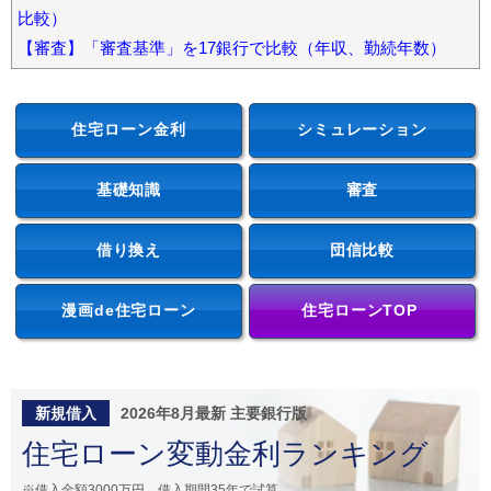
比較）
【審査】「審査基準」を17銀行で比較（年収、勤続年数）
住宅ローン金利
シミュレーション
基礎知識
審査
借り換え
団信比較
漫画de住宅ローン
住宅ローンTOP
新規借入
2026年8月最新 主要銀行版
住宅ローン変動金利ランキング
※借入金額3000万円、借入期間35年で試算