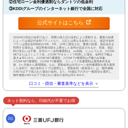
②住宅ローン金利優遇割ならダントツの低金利
③KDDIグループのインターネット銀行で全国に対応
公式サイトはこちら
2026/8/1現在の金利であり、実際の借入日の金利により変動する。審査の結果
によっては保証付金利プランとなり、上記とは異なる金利になる。 保証付金利
プランは固定金利特約が3年、5年、10年に限定され、審査の結果、保証会社を
利用する場合は、保証料相当額を上乗せした金利が設定されるが、別途、保証
料の支払いは不要。住宅ローン金利優遇割は、au回線、じぶんでんき、J:COM
NETまたはコミュファ光、J:COM TVをセットで利用した場合、金利引下幅は
最大▲年0.15％。J:COM NET優遇割、J:COM TV優遇割は戸建のみ対象。
J:COM NET優遇割、J:COM TV優遇割、コミュファ光優遇割は適用条件充足
後、3ヶ月後から適用開始。なお、変動金利は住宅ローン金利優遇割を最大適用
した金利で、他の金利タイプは適用なし。変動金利（新規借入）は、物件価格
の80％以下で借入れた場合の金利。また、50歳以下の方が一般団信を選択し、
物件価格の80％以下で借入れた場合の金利は年0.344％。
口コミ・団信・審査基準などを表示
ネット契約なら、印紙代が不要でお得
2位