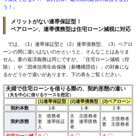
う！」
メリットがない連帯保証型！
ペアローン、連帯債務型は住宅ローン減税に対応
では、（1）連帯保証型と（2）連帯債務型、（3）ペアロ
ーンの間に違いはないのかというと、そんなことはありま
せん。妻の返済義務は同じですが、「住宅ローン減税（控
除）」や「団体信用生命保険（新機構団信）」の対象にな
るかどうかで違いがあります。下の表をご覧ください。
夫婦で住宅ローンを借りる際の、契約形態の違い
（夫を中心に借りるケースを想定）
(1)連帯保証型
(2)連帯債務型
(3)ペアローン
契約本数
1本
１本
２本
夫 債務者
夫 主債務者
夫 主債務者
契約形態
妻 連帯保証
妻 連帯債務
妻 主債務者
人
者
住宅ローン減
夫 ◯
夫 ◯
夫 ◯