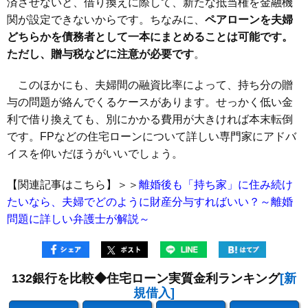
済させないと、借り換えに際して、新たな抵当権を金融機
関が設定できないからです。ちなみに、
ペアローンを夫婦
どちらかを債務者として一本にまとめることは可能です。
ただし、贈与税などに注意が必要です
。
このほかにも、夫婦間の融資比率によって、持ち分の贈
与の問題が絡んでくるケースがあります。せっかく低い金
利で借り換えても、別にかかる費用が大きければ本末転倒
です。FPなどの住宅ローンについて詳しい専門家にアドバ
イスを仰いだほうがいいでしょう。
【関連記事はこちら】＞＞
離婚後も「持ち家」に住み続け
たいなら、夫婦でどのように財産分与すればいい？～離婚
問題に詳しい弁護士が解説～
132銀行を比較◆住宅ローン実質金利ランキング
[新
規借入]