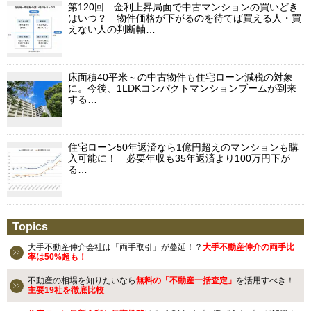
第120回 金利上昇局面で中古マンションの買いどき
はいつ？ 物件価格が下がるのを待てば買える人・買
えない人の判断軸…
床面積40平米～の中古物件も住宅ローン減税の対象
に。今後、1LDKコンパクトマンションブームが到来
する…
住宅ローン50年返済なら1億円超えのマンションも購
入可能に！ 必要年収も35年返済より100万円下が
る…
Topics
大手不動産仲介会社は「両手取引」が蔓延！？
大手不動産仲介の両手比
率は50%超も！
不動産の相場を知りたいなら
無料の「不動産一括査定」
を活用すべき！
主要19社を徹底比較