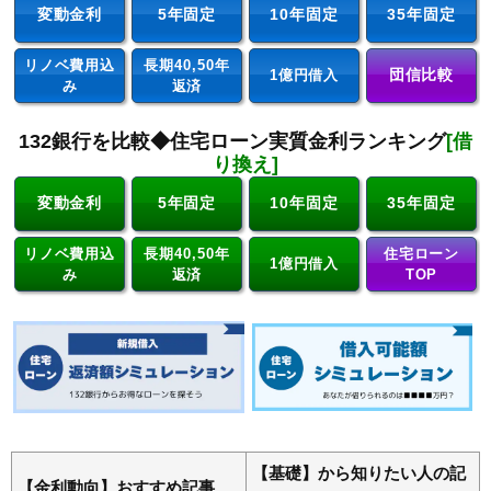
変動金利
5年固定
10年固定
35年固定
リノベ費用込
長期40,50年
団信比較
1億円借入
み
返済
132銀行を比較◆住宅ローン実質金利ランキング
[借
り換え]
変動金利
5年固定
10年固定
35年固定
リノベ費用込
長期40,50年
住宅ローン
1億円借入
み
返済
TOP
【基礎】から知りたい人の記
【金利動向】おすすめ記事