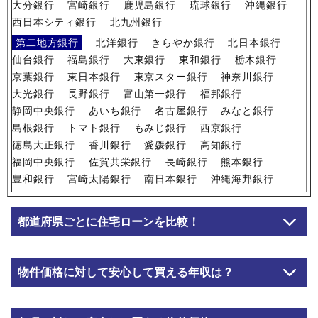
大分銀行
宮崎銀行
鹿児島銀行
琉球銀行
沖縄銀行
西日本シティ銀行
北九州銀行
第二地方銀行
北洋銀行
きらやか銀行
北日本銀行
仙台銀行
福島銀行
大東銀行
東和銀行
栃木銀行
京葉銀行
東日本銀行
東京スター銀行
神奈川銀行
大光銀行
長野銀行
富山第一銀行
福邦銀行
静岡中央銀行
あいち銀行
名古屋銀行
みなと銀行
島根銀行
トマト銀行
もみじ銀行
西京銀行
徳島大正銀行
香川銀行
愛媛銀行
高知銀行
福岡中央銀行
佐賀共栄銀行
長崎銀行
熊本銀行
豊和銀行
宮崎太陽銀行
南日本銀行
沖縄海邦銀行
都道府県ごとに住宅ローンを比較！
物件価格に対して安心して買える年収は？