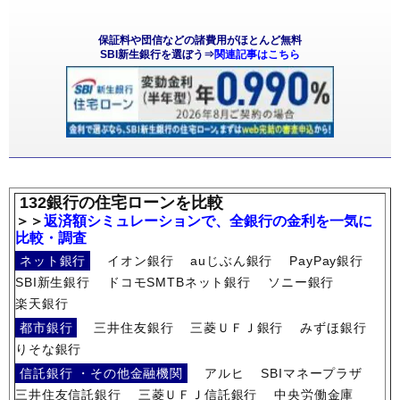
保証料や団信などの諸費用がほとんど無料
SBI新生銀行を選ぼう⇒
関連記事はこちら
132銀行の住宅ローンを比較
＞＞
返済額シミュレーションで、全銀行の金利を一気に
比較・調査
ネット銀行
イオン銀行
auじぶん銀行
PayPay銀行
SBI新生銀行
ドコモSMTBネット銀行
ソニー銀行
楽天銀行
都市銀行
三井住友銀行
三菱ＵＦＪ銀行
みずほ銀行
りそな銀行
信託銀行 ・その他金融機関
アルヒ
SBIマネープラザ
三井住友信託銀行
三菱ＵＦＪ信託銀行
中央労働金庫