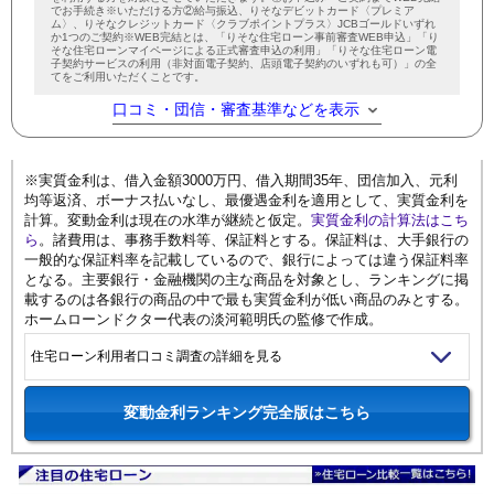
でお手続き※いただける方②給与振込、りそなデビットカード〈プレミア
ム〉、りそなクレジットカード〈クラブポイントプラス〉JCBゴールドいずれ
か1つのご契約※WEB完結とは、「りそな住宅ローン事前審査WEB申込」「り
そな住宅ローンマイページによる正式審査申込の利用」「りそな住宅ローン電
子契約サービスの利用（非対面電子契約、店頭電子契約のいずれも可）」の全
てをご利用いただくことです。
口コミ・団信・審査基準などを表示
※実質金利は、借入金額3000万円、借入期間35年、団信加入、元利
均等返済、ボーナス払いなし、最優遇金利を適用として、実質金利を
計算。変動金利は現在の水準が継続と仮定。
実質金利の計算法はこち
ら
。諸費用は、事務手数料等、保証料とする。保証料は、大手銀行の
一般的な保証料率を記載しているので、銀行によっては違う保証料率
となる。主要銀行・金融機関の主な商品を対象とし、ランキングに掲
載するのは各銀行の商品の中で最も実質金利が低い商品のみとする。
ホームローンドクター代表の淡河範明氏の監修で作成。
住宅ローン利用者口コミ調査の詳細を見る
変動金利ランキング完全版はこちら