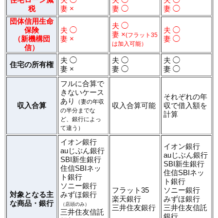
税
妻 ×
妻 ◯
妻 ◯
団体信用生命
夫 ◯
保険
夫 ◯
夫 ◯
妻 ×
(フラット35
（新機構団
妻 ×
妻 ◯
は加入可能）
信）
夫 ◯
夫 ◯
夫 ◯
住宅の所有権
妻 ×
妻 ◯
妻 ◯
フルに合算で
きないケース
それぞれの年
あり
（妻の年収
収入合算
収入合算可能
収で借入額を
の半分までな
計算
ど、銀行によっ
て違う）
イオン銀行
イオン銀行
auじぶん銀行
auじぶん銀行
SBI新生銀行
SBI新生銀行
住信SBIネッ
住信SBIネッ
ト銀行
ト銀行
ソニー銀行
フラット35
ソニー銀行
対象となる主
みずほ銀行
楽天銀行
みずほ銀行
な商品・銀行
（店頭のみ）
三井住友銀行
三井住友信託
三井住友信託
銀行