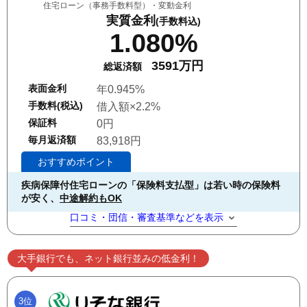
住宅ローン（事務手数料型）・変動金利
実質金利
(手数料込)
1.080%
3591万円
総返済額
表面金利
年0.945%
手数料(税込)
借入額×2.2%
保証料
0円
毎月返済額
83,918円
おすすめポイント
疾病保障付住宅ローンの「保険料支払型」は若い時の保険料
が安く、
中途解約もOK
口コミ・団信・審査基準などを表示
大手銀行でも、ネット銀行並みの低金利！
3位