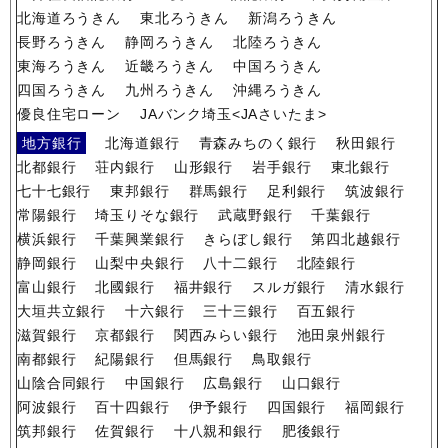
北海道ろうきん
東北ろうきん
新潟ろうきん
長野ろうきん
静岡ろうきん
北陸ろうきん
東海ろうきん
近畿ろうきん
中国ろうきん
四国ろうきん
九州ろうきん
沖縄ろうきん
優良住宅ローン
JAバンク埼玉<JAさいたま>
地方銀行
北海道銀行
青森みちのく銀行
秋田銀行
北都銀行
荘内銀行
山形銀行
岩手銀行
東北銀行
七十七銀行
東邦銀行
群馬銀行
足利銀行
筑波銀行
常陽銀行
埼玉りそな銀行
武蔵野銀行
千葉銀行
横浜銀行
千葉興業銀行
きらぼし銀行
第四北越銀行
静岡銀行
山梨中央銀行
八十二銀行
北陸銀行
富山銀行
北國銀行
福井銀行
スルガ銀行
清水銀行
大垣共立銀行
十六銀行
三十三銀行
百五銀行
滋賀銀行
京都銀行
関西みらい銀行
池田泉州銀行
南都銀行
紀陽銀行
但馬銀行
鳥取銀行
山陰合同銀行
中国銀行
広島銀行
山口銀行
阿波銀行
百十四銀行
伊予銀行
四国銀行
福岡銀行
筑邦銀行
佐賀銀行
十八親和銀行
肥後銀行