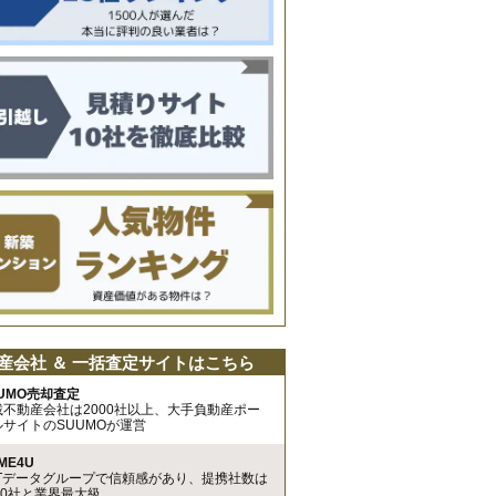
産会社 ＆ 一括査定サイトはこちら
UMO売却査定
載不動産会社は2000社以上、大手負動産ポー
ルサイトのSUUMOが運営
ME4U
TTデータグループで信頼感があり、提携社数は
00社と業界最大級