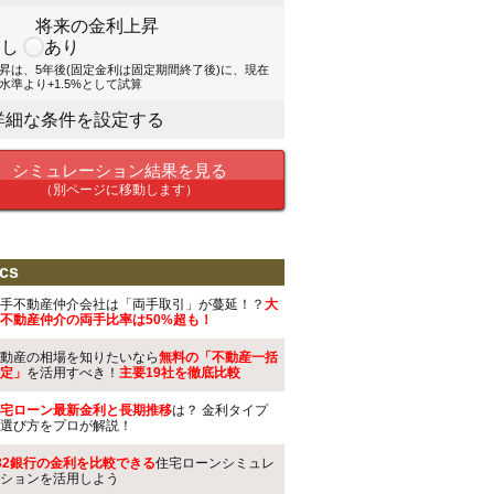
将来の金利上昇
なし
あり
昇は、5年後(固定金利は固定期間終了後)に、現在
水準より+1.5%として試算
詳細な条件を設定する
シミュレーション結果を見る
（別ページに移動します）
cs
手不動産仲介会社は「両手取引」が蔓延！？
大
不動産仲介の両手比率は50%超も！
動産の相場を知りたいなら
無料の「不動産一括
定」
を活用すべき！
主要19社を徹底比較
宅ローン最新金利と長期推移
は？ 金利タイプ
選び方をプロが解説！
32銀行の金利を比較できる
住宅ローンシミュレ
ションを活用しよう