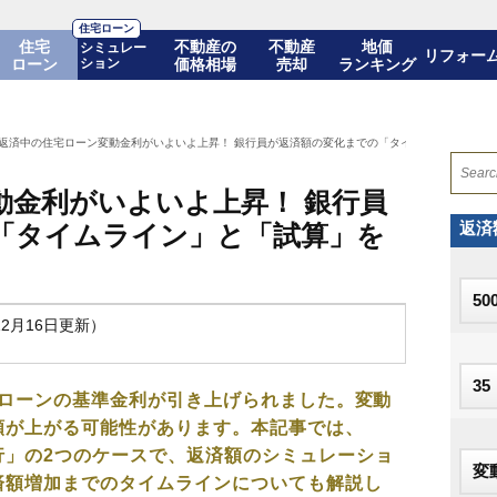
住宅ローン
住宅
不動産の
不動産
地価
シミュレー
リフォー
ローン
ション
価格相場
売却
ランキング
返済中の住宅ローン変動金利がいよいよ上昇！ 銀行員が返済額の変化までの「タイムライン」と「
動金利がいよいよ上昇！ 銀行員
返済
「タイムライン」と「試算」を
12月16日更新）
住宅ローンの基準金利が引き上げられました。変動
額が上がる可能性があります。本記事では、
行」の2つのケースで、返済額のシミュレーショ
済額増加までのタイムラインについても解説し