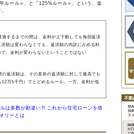
年ルール
」と「125%ルール
」という、金
※
※
す。
経過するまでの間は、金利が上下動しても毎回返済
返済額は変わらなくても、返済額の内訳に占める利
ので、金利が変わらないということではない
間の返済額は、その直前の返済額に対して最高でも
高でも12万5千円）でとどめるルール。一方、金利が低
不動
SU
ールは多数が勘違い?! これから住宅ローンを借
掲
タ
セオリーとは
HO
N
13