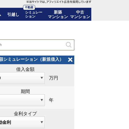
不動産
新築
中古
シミュレー
ム
引越し
ション
マンション
マンション
試算」を解説
額シミュレーション（新規借入）
借入金額
万円
期間
年
金利タイプ