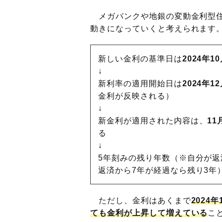
メガバンクや地銀の変動金利型住
動きになっていくと考えられます
新しい金利の基準日は
2024年1
↓
新利率の適用開始日は
2024年
金利が反映される）
↓
新金利が適用された内容は、
1
る
↓
5年刻みの残り年数（※自分が返
返済から7年が経過なら残り3年
ただし、金利はあくまで
2024
ても金利が上昇して増えている
こ