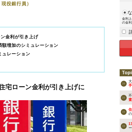
、現役銀行員）
金利上
の金利
ーン金利が引き上げ
済額増加のシミュレーション
ミュレーション
Topi
大
で住宅ローン金利が引き上げに
手
不
査
住
の
1
ー