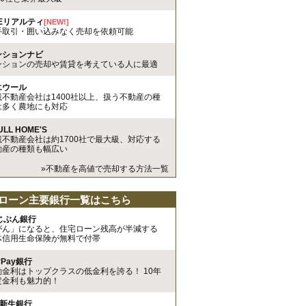
REリアルティ
[NEW!]
手取引・囲い込みなく売却を依頼可能
ンションナビ
ンションの売却や賃貸を考えている人に最適
エウール
載不動産会社は1400社以上、扱う不動産の種
は多く農地にも対応
ULL HOME'S
載不動産会社は約1700社で最大級、対応する
動産の種類も幅広い
»不動産を高値で売却する方法一覧
ローン主要銀行一覧はこちら
uじぶん銀行
がん」になると、住宅ローン残高が半減する
体信用生命保険が無料で付帯
yPay銀行
動金利はトップクラスの低金利を誇る！ 10年
定金利も魅力的！
I新生銀行