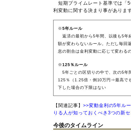
短期プライムレート基準では「5
利変動に関する決まり事がありま
※
5年ルール
返済の最初から5年間、以後も5年
額が変わらないルール。ただし毎回
息の割合は金利変動に応じて変わる
※
125％ルール
5年ごとの区切りの中で、次の5年
125％（1.25倍・例10万円⇒最
下した場合の下限はない
【関連記事】
>>変動金利の5年ル
りる人が知っておくべき3つの新
今後のタイムライン