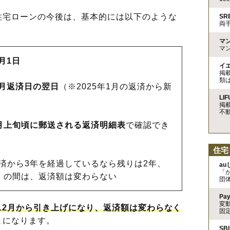
宅ローンの今後は、基本的には以下のような
S
両
。
マ
マ
0月1日
イ
掲
類
12月返済日の翌日
（※2025年1月の返済から新
LIF
掲
不
1月上旬頃に郵送される返済明細表
で確認でき
住宅
済から3年を経過しているなら残りは2年、
a
「
）の間は、返済額は変わらない
団
Pa
変
年12月から引き上げになり、返済額は変わらなく
固
とになります。
SB