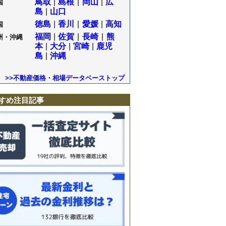
鳥取
|
島根
|
岡山
|
広
国
島
|
山口
徳島
|
香川
|
愛媛
|
高知
国
福岡
|
佐賀
|
長崎
|
熊
州・沖縄
本
|
大分
|
宮崎
|
鹿児
島
|
沖縄
>>不動産価格・相場データベーストップ
すめ注目記事