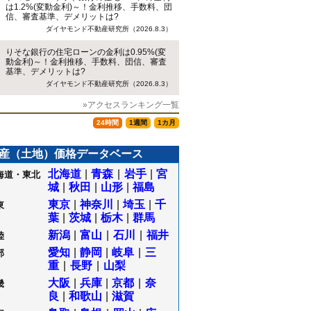
は1.2%(変動金利)～！金利推移、手数料、団
信、審査基準、デメリットは?
ダイヤモンド不動産研究所（2026.8.3）
りそな銀行の住宅ローンの金利は0.95%(変
動金利)～！金利推移、手数料、団信、審査
基準、デメリットは?
ダイヤモンド不動産研究所（2026.8.3）
»アクセスランキング一覧
24時間
1週間
1カ月
産（土地）価格データベース
北海道
|
青森
|
岩手
|
宮
海道・東北
城
|
秋田
|
山形
|
福島
東京
|
神奈川
|
埼玉
|
千
東
葉
|
茨城
|
栃木
|
群馬
新潟
|
富山
|
石川
|
福井
陸
愛知
|
静岡
|
岐阜
|
三
部
重
|
長野
|
山梨
大阪
|
兵庫
|
京都
|
奈
畿
良
|
和歌山
|
滋賀