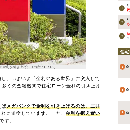
引
較
リ
も
新
ッ
住宅
の金利が引き上げに（出所：PIXTA）
し、いよいよ「金利のある世界」に突入して
では、多くの金融機関で住宅ローン金利の引き上げ
えば
メガバンクで金利を引き上げるのは、三井
これに追従しています。一方、
金利を据え置い
です。