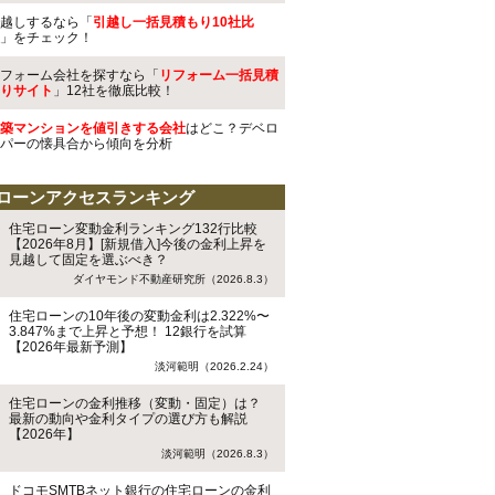
越しするなら「
引越し一括見積もり10社比
」をチェック！
フォーム会社を探すなら「
リフォーム一括見積
りサイト
」12社を徹底比較！
築マンションを値引きする会社
はどこ？デベロ
パーの懐具合から傾向を分析
ローンアクセスランキング
住宅ローン変動金利ランキング132行比較
【2026年8月】[新規借入]今後の金利上昇を
見越して固定を選ぶべき？
ダイヤモンド不動産研究所（2026.8.3）
住宅ローンの10年後の変動金利は2.322%〜
3.847%まで上昇と予想！ 12銀行を試算
【2026年最新予測】
淡河範明（2026.2.24）
住宅ローンの金利推移（変動・固定）は？
最新の動向や金利タイプの選び方も解説
【2026年】
淡河範明（2026.8.3）
ドコモSMTBネット銀行の住宅ローンの金利