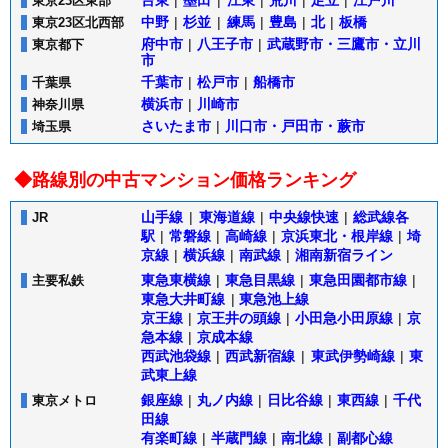
台東
|
墨田
|
江東
|
荒川
|
足立
|
江戸川
東京23区東部
中野
|
杉並
|
練馬
|
豊島
|
北
|
板橋
東京23区北西部
府中
市
|
八王子市
|
武蔵野市・三鷹市・立川
東京都下
市
千葉市
|
松戸市
|
船橋市
千葉県
横浜市
|
川崎市
神奈川県
さいたま市
|
川口市・戸田市・蕨市
埼玉県
◆路線別の中古マンション価格ランキング
山手線
|
東海道線
|
中央線快速
|
総武線各
JR
駅
|
常磐線
|
高崎線
|
京浜東北・根岸線
|
埼
京線
|
横浜線
|
南武線
|
湘南新宿ライン
東急東横線
|
東急目黒線
|
東急田園都市線
|
主要私鉄
東急大井町線
|
東急池上線
京王線
|
京王井の頭線
|
小田急小田原線
|
京
急本線
|
京成本線
西武池袋線
|
西武新宿線
|
東武伊勢崎線
|
東
武東上線
銀座線
|
丸ノ内線
|
日比谷線
|
東西線
|
千代
東京メトロ
田線
有楽町線
|
半蔵門線
|
南北線
|
副都心線