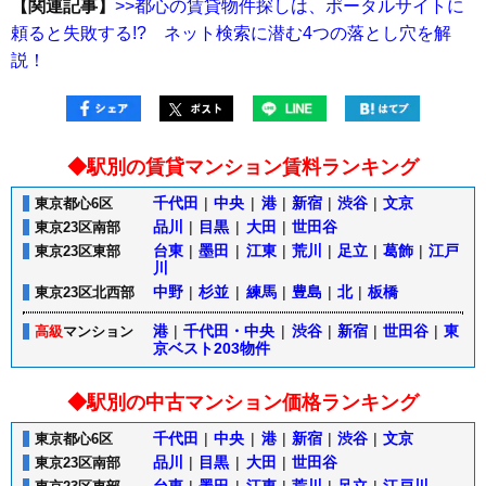
【関連記事】
>>都心の賃貸物件探しは、ポータルサイトに
頼ると失敗する!? ネット検索に潜む4つの落とし穴を解
説！
◆駅別の賃貸マンション賃料ランキング
千代田
|
中央
|
港
|
新宿
|
渋谷
|
文京
東京都心6区
品川
|
目黒
|
大田
|
世田谷
東京23区南部
台東
|
墨田
|
江東
|
荒川
|
足立
|
葛飾
|
江戸
東京23区東部
川
中野
|
杉並
|
練馬
|
豊島
|
北
|
板橋
東京23区北西部
港
|
千代田・中央
|
渋谷
|
新宿
|
世田谷
|
東
高級
マンション
京ベスト203物件
◆駅別の中古マンション価格ランキング
千代田
|
中央
|
港
|
新宿
|
渋谷
|
文京
東京都心6区
品川
|
目黒
|
大田
|
世田谷
東京23区南部