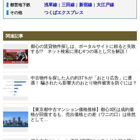
浅草線
|
三田線
|
新宿線
|
大江戸線
都営地下鉄
つくばエクスプレス
その他
関連記事
都心の賃貸物件探しは、ポータルサイトに頼ると失敗
する!? ネット検索に潜む4つの落とし穴を解説！
中古物件を探した人の約37％が「おとり広告」に遭
遇！ 騙されたら影響大のおとり物件被害を防ぐには？
【東京都中古マンション価格推移】都心3区は成約価
格が回復するも、売出価格との差（ワニの口）は依然
として…