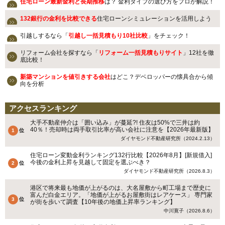
住宅ローン最新金利と長期推移
は？ 金利タイプの選び方をプロが解説！
132銀行の金利を比較できる
住宅ローンシミュレーションを活用しよう
引越しするなら「
引越し一括見積もり10社比較
」をチェック！
リフォーム会社を探すなら「
リフォーム一括見積もりサイト
」12社を徹
底比較！
新築マンションを値引きする会社
はどこ？デベロッパーの懐具合から傾
向を分析
アクセスランキング
大手不動産仲介は「囲い込み」が蔓延?! 住友は50%で三井は約
40％！売却時は両手取引比率が高い会社に注意を【2026年最新版】
ダイヤモンド不動産研究所（2024.2.13）
住宅ローン変動金利ランキング132行比較【2026年8月】[新規借入]
今後の金利上昇を見越して固定を選ぶべき？
ダイヤモンド不動産研究所（2026.8.3）
港区で将来最も地価が上がるのは、大名屋敷から町工場まで歴史に
富んだ白金エリア。「地価が上がるお屋敷街はレアケース」 専門家
が街を歩いて調査【10年後の地価上昇率ランキング】
中川寛子（2026.8.6）