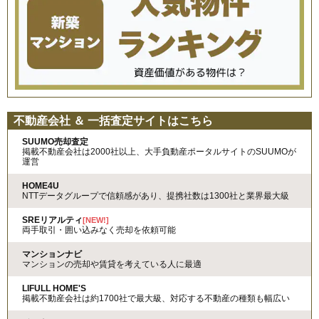
不動産会社 ＆ 一括査定サイトはこちら
SUUMO売却査定
掲載不動産会社は2000社以上、大手負動産ポータルサイトのSUUMOが
運営
HOME4U
NTTデータグループで信頼感があり、提携社数は1300社と業界最大級
SREリアルティ
[NEW!]
両手取引・囲い込みなく売却を依頼可能
マンションナビ
マンションの売却や賃貸を考えている人に最適
LIFULL HOME'S
掲載不動産会社は約1700社で最大級、対応する不動産の種類も幅広い