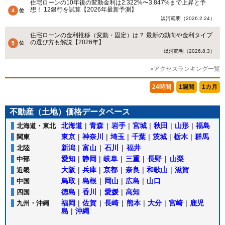
住宅ローンの10年後の変動金利は2.322%〜3.847%まで上昇と予
想！ 12銀行を試算【2026年最新予測】
淡河範明（2026.2.24）
住宅ローンの金利推移（変動・固定）は？ 最新の動向や金利タイプ
の選び方も解説【2026年】
淡河範明（2026.8.3）
»アクセスランキング一覧
24時間
1週間
1カ月
不動産（土地）価格データベース
北海道
|
青森
|
岩手
|
宮城
|
秋田
|
山形
|
福島
北海道・東北
東京
|
神奈川
|
埼玉
|
千葉
|
茨城
|
栃木
|
群馬
関東
新潟
|
富山
|
石川
|
福井
北陸
愛知
|
静岡
|
岐阜
|
三重
|
長野
|
山梨
中部
大阪
|
兵庫
|
京都
|
奈良
|
和歌山
|
滋賀
近畿
鳥取
|
島根
|
岡山
|
広島
|
山口
中国
徳島
|
香川
|
愛媛
|
高知
四国
福岡
|
佐賀
|
長崎
|
熊本
|
大分
|
宮崎
|
鹿児
九州・沖縄
島
|
沖縄