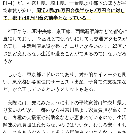
町村）だ。神奈川県、埼玉県、千葉県より都下のほうが平
均家賃が安い。
周辺3県は6万円台後半から7万円台に対し
て、
都下は6万円台の前半
となっている。
都下なら、JR中央線、京王線、西武新宿線などで都心に
直結しており、23区ほどではないにしても交通アクセスが
充実し、生活利便施設が整ったエリアが多いので、23区と
さほど変わらない生活を送ることができるのではないだろ
うか。
しかも、東京都アドレスであり、対外的なイメージも良
い。東京都は各種住民サービス（出産、子育ての支援策な
ど）が充実しているというメリットもある。
実際には、先にみたように都下の平均家賃は神奈川県よ
り安いのだが、「都内なら神奈川県より家賃負担が高くて
も、各種の支援策や補助金などが恵まれているので、生活
関連の総負担は変わらないのではないか、むしろ安くすむ
ケースもあるだろう」と考える居住者が少なくない。もち