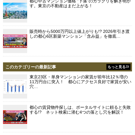
都心中古マンション価格 ”下落”のカラクリを解き明か
す。東京の不動産はまだ上がる！
販売時から5000万円以上値上がりも!? 2026年引き渡
しの都心6区新築マンション「含み益」を徹底…
このカテゴリーの最新記事
もっと見る
東京23区・単身マンションの家賃が前年比12％増の
11万円台に突入！ 都心にアクセス良好で家賃が安い
穴…
都心の賃貸物件探しは、ポータルサイトに頼ると失敗
する!? ネット検索に潜む4つの落とし穴を解説！