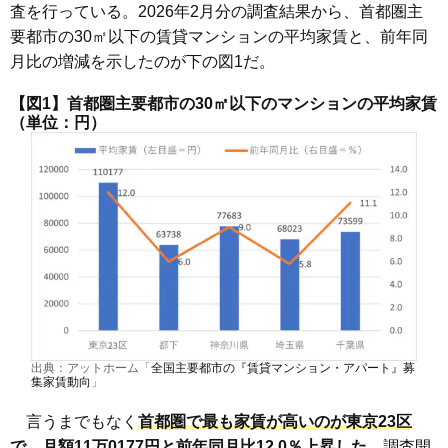
査を行っている。2026年2月分の調査結果から、首都圏主
要都市の30㎡以下の賃貸マンションの平均家賃と、前年同
月比の増減を示したのが下の図1だ。
【図1】首都圏主要都市の30㎡以下のマンションの平均家賃
（単位：円）
出典：アットホーム「
全国主要都市の『賃貸マンション・アパート』募
集家賃動向
」
言うまでもなく
首都圏で最も家賃が高いのが東京23区
で、月額11万0177円と前年同月比12.0％上昇した。
調査開