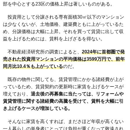
部を中心とする23区の価格上昇は著しいものがある。
投資用として分譲される専有面積30㎡以下のマンション
は少なくないが、土地価格、建築費ともに上がっているた
め、分譲価格は大幅に上昇。それを買って賃貸に出して収
益を上げるためには、賃料を上げざるを得ない。
不動産経済研究所の調査によると、
2024年に首都圏で発
売された投資用マンションの平均価格は3599万円で、前年
同月比10.4％も上がっている
のだ。
既存の物件に関しても、賃貸管理にかかる諸経費が上が
っているため、賃貸契約の更新時に家賃を上げるケースが
増えており、
退去後の再募集に当たっては、リフォームや
賃貸管理に関する諸経費の高騰を受けて、賃料を大幅に引
き上げるケースが増加している。
そんなに家賃を高くすれば、まださほど年収が高くない
一人暮らしの単身者にとっては負担が重くなって敬遠され