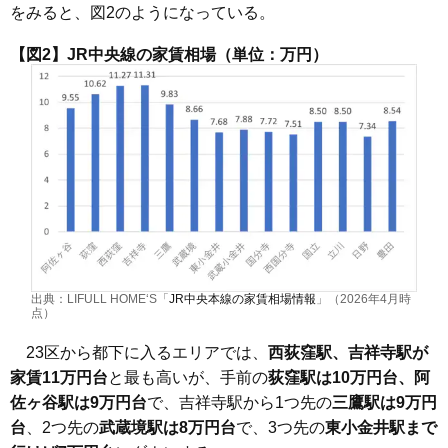
をみると、図2のようになっている。
【図2】JR中央線の家賃相場（単位：万円）
出典：LIFULL HOME‘S「
JR中央本線の家賃相場情報
」（2026年4月時
点）
23区から都下に入るエリアでは、
西荻窪駅、吉祥寺駅が
家賃11万円台
と最も高いが、手前の
荻窪駅は10万円台、阿
佐ヶ谷駅は9万円台
で、吉祥寺駅から1つ先の
三鷹駅は9万円
台
、2つ先の
武蔵境駅は8万円台
で、3つ先の
東小金井駅まで