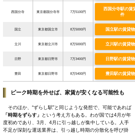
西国分寺駅の賃
西国分寺
東京都国分寺市
7万5100円
件
国立駅の賃貸物
国立
東京都国立市
8万5000円
立川駅の賃貸物
立川
東京都立川市
8万5000円
日野駅の賃貸物
日野
東京都日野市
7万3400円
豊田駅の賃貸物
豊田
東京都日野市
8万5400円
ピーク時期を外せば、家賃が安くなる可能性も
そのほか、“ずらし駅”と同じような発想で、可能であれば
「時期をずらす」
という考え方もある。わが国では4月が年
度初めであり、3月、4月に引っ越しが集中している。人手
不足が深刻な運送業界は、引っ越し時期の分散化を呼び掛