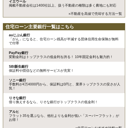
イエウール
掲載不動産会社は1400社以上、扱う不動産の種類は多く農地にも対応
»不動産を高値で売却する方法一覧
住宅ローン主要銀行一覧はこちら
auじぶん銀行
「がん」になると、住宅ローン残高が半減する団体信用生命保険が無料
で付帯
PayPay銀行
変動金利はトップクラスの低金利を誇る！ 10年固定金利も魅力的！
SBI新生銀行
保証料や団信などの無料サービスが充実！
ソニー銀行
手数料が4万4000円から、保証料は0円と、業界トップクラスの安さが人
気！
りそな銀行
借り換えするなら、りそな銀行がトップクラスの低金利！
アルヒ
フラット35を選ぶなら、他社よりも金利が低い「スーパーフラット」が
お得！