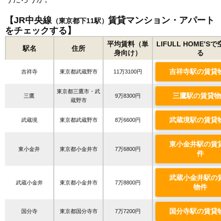
【JR中央線
賃貸マンション・アパート
（東京都下11駅）
をチェックする】
平均賃料（単
LIFULL HOME’S
駅名
住所
身向け）
る
吉祥寺駅の賃貸
吉祥寺
東京都武蔵野市
11万3100円
東京都三鷹市・武
三鷹駅の賃貸物
三鷹
9万8300円
蔵野市
武蔵境駅の賃貸
武蔵境
東京都武蔵野市
8万6600円
東小金井駅の賃
東小金井
東京都小金井市
7万6800円
件
武蔵小金井駅の
武蔵小金井
東京都小金井市
7万8800円
物件
国分寺駅の賃貸
国分寺
東京都国分寺市
7万7200円