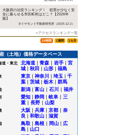
大阪府の治安ランキング！ 犯罪が少なく安
全に暮らせる市区町村はどこ？【2026年
版】
ダイヤモンド不動産研究所（2025.12.2）
»アクセスランキング一覧
24時間
1週間
1カ月
産（土地）価格データベース
北海道
|
青森
|
岩手
|
宮
海道・東北
城
|
秋田
|
山形
|
福島
東京
|
神奈川
|
埼玉
|
千
東
葉
|
茨城
|
栃木
|
群馬
新潟
|
富山
|
石川
|
福井
陸
愛知
|
静岡
|
岐阜
|
三
部
重
|
長野
|
山梨
大阪
|
兵庫
|
京都
|
奈
畿
良
|
和歌山
|
滋賀
鳥取
|
島根
|
岡山
|
広
国
島
|
山口