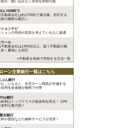
手取引・囲い込みなく売却を依頼可能
ULL HOME'S
載不動産会社は約1700社で最大級、対応する
動産の種類も幅広い
ンションナビ
ンションの売却や賃貸を考えている人に最適
エウール
載不動産会社は1400社以上、扱う不動産の種
は多く農地にも対応
»不動産を高値で売却する方法一覧
ローン主要銀行一覧はこちら
uじぶん銀行
がん」になると、住宅ローン残高が半減する
体信用生命保険が無料で付帯
yPay銀行
動金利はトップクラスの低金利を誇る！ 10年
定金利も魅力的！
I新生銀行
証料や団信などの無料サービスが充実！