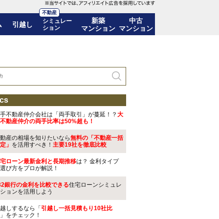
不動産
新築
中古
シミュレー
ム
引越し
ション
マンション
マンション
cs
手不動産仲介会社は「両手取引」が蔓延！？
大
不動産仲介の両手比率は50%超も！
動産の相場を知りたいなら
無料の「不動産一括
定」
を活用すべき！
主要19社を徹底比較
宅ローン最新金利と長期推移
は？ 金利タイプ
選び方をプロが解説！
32銀行の金利を比較できる
住宅ローンシミュレ
ションを活用しよう
越しするなら「
引越し一括見積もり10社比
」をチェック！