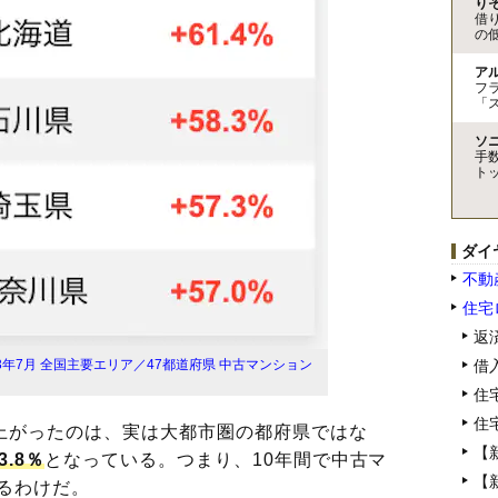
り
借
の
ア
フ
「
ソ
手
ト
ダイ
不動
住宅
返
借
3年7月 全国主要エリア／47都道府県 中古マンション
住
住
上がったのは、実は大都市圏の都府県ではな
【
.8％
となっている。つまり、10年間で中古マ
【
いるわけだ。