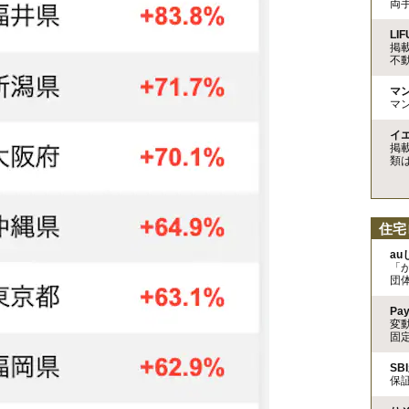
両
LIF
掲
不
マ
マ
イ
掲
類
住宅
a
「
団
Pa
変
固
SB
保