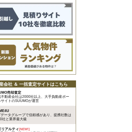
産会社 ＆ 一括査定サイトはこちら
UMO売却査定
載不動産会社は2000社以上、大手負動産ポー
ルサイトのSUUMOが運営
ME4U
TTデータグループで信頼感があり、提携社数は
00社と業界最大級
REリアルティ
[NEW!]