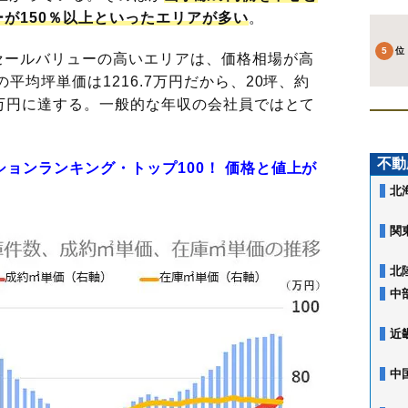
が150％以上といったエリアが多い
。
ールバリューの高いエリアは、価格相場が高
の平均坪単価は1216.7万円だから、20坪、約
00万円に達する。一般的な年収の会社員ではとて
不動
ションランキング・トップ100！ 価格と値上が
北
関
北
中
近
中