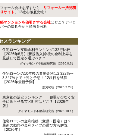
フォーム会社を探すなら「
リフォーム一括見積
りサイト
」12社を徹底比較！
築マンションを値引きする会社
はどこ？デベロ
パーの懐具合から傾向を分析
セスランキング
住宅ローン変動金利ランキング132行比較
【2026年8月】[新規借入]今後の金利上昇を
見越して固定を選ぶべき？
ダイヤモンド不動産研究所（2026.8.3）
住宅ローンの10年後の変動金利は2.322%〜
3.847%まで上昇と予想！ 12銀行を試算
【2026年最新予測】
淡河範明（2026.2.24）
東京都の治安ランキング！ 犯罪が少なく安
全に暮らせる市区町村はどこ？【2026年
版】
ダイヤモンド不動産研究所（2025.10.1）
住宅ローンの金利推移（変動・固定）は？
最新の動向や金利タイプの選び方も解説
【2026年】
淡河範明（2026.8.3）