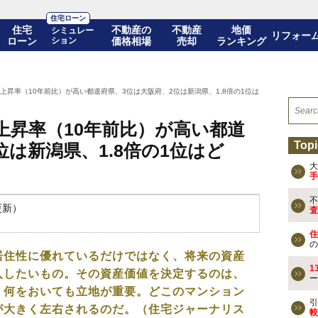
住宅ローン
住宅
不動産の
不動産
地価
シミュレー
リフォー
ローン
ション
価格相場
売却
ランキング
上昇率（10年前比）が高い都道府県、3位は大阪府、2位は新潟県、1.8倍の1位はどこ？
上昇率（10年前比）が高い都道
Topi
位は新潟県、1.8倍の1位はど
大
手
不
更新）
査
住
の
居住性に優れているだけではなく、将来の資産
1
入したいもの。その資産価値を決定するのは、
ー
、何をおいても立地が重要。どこのマンション
引
が大きく左右されるのだ。（住宅ジャーナリス
較