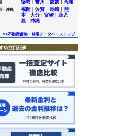
徳島
|
香川
|
愛媛
|
高知
国
福岡
|
佐賀
|
長崎
|
熊
州・沖縄
本
|
大分
|
宮崎
|
鹿児
島
|
沖縄
>>不動産価格・相場データベーストップ
すめ注目記事