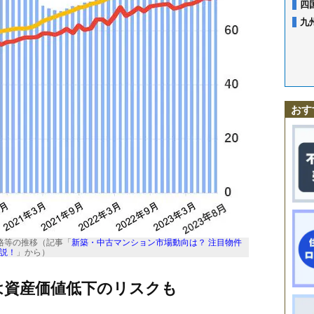
四
九
おす
格等の推移（記事「
新築・中古マンション市場動向は？ 注目物件
説！
」から）
は資産価値低下のリスクも