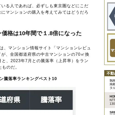
いる人であれば、必ずしも東京圏などにこだ
象にマンションの購入を考えてみてはどうだろ
価格は10年間で１.8倍になった
は、マンション情報サイト「マンションレビュ
が、全国都道府県の中古マンションの70㎡換
7月と、2023年7月との騰落率（上昇率）をラン
たものだ。
不動
ン騰落率ランキングベスト10
SU
掲
タ
HO
N
13
S