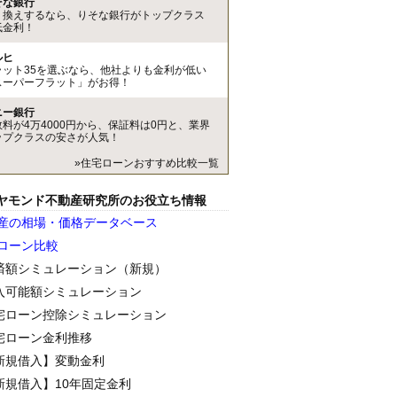
そな銀行
り換えするなら、りそな銀行がトップクラス
低金利！
ルヒ
ラット35を選ぶなら、他社よりも金利が低い
スーパーフラット」がお得！
ニー銀行
数料が4万4000円から、保証料は0円と、業界
ップクラスの安さが人気！
»住宅ローンおすすめ比較一覧
ヤモンド不動産研究所のお役立ち情報
産の相場・価格データベース
ローン比較
済額シミュレーション（新規）
入可能額シミュレーション
宅ローン控除シミュレーション
宅ローン金利推移
新規借入】変動金利
新規借入】10年固定金利