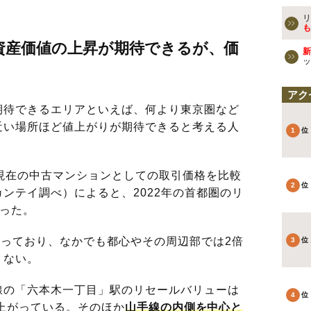
リ
も
資産価値の上昇が期待できるが、価
新
ッ
アク
待できるエリアといえば、何より東京圏など
近い場所ほど値上がりが期待できると考える人
現在の中古マンションとしての取引価格を比較
ンテイ調べ）によると、2022年の首都圏のリ
だった。
がっており、なかでも都心やその周辺部では2倍
くない。
の「六本木一丁目」駅のリセールバリューは
倍に上がっている。そのほか
山手線の内側を中心と