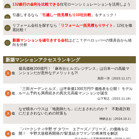
132銀行の金利を比較できる
住宅ローンシミュレーションを活用しよう
引越しするなら「
引越し一括見積もり10社比較
」をチェック！
リフォーム会社を探すなら「
リフォーム一括見積もりサイト
」12社を徹
底比較！
新築マンションを値引きする会社
はどこ？デベロッパーの懐具合から傾
向を分析
新築マンションアクセスランキング
最高価格200億円！「麻布台ヒルズレジデンス」は日本一の高級マ
ンションだが意外なデメリットも?!
高田一洋（2023.11.17）
「三田ガーデンヒルズ」は坪単価1300万円!? 価格表を公開！ モデル
ルーム予約も満席続きの異次元高級マンションが誕生
山下和之（2022.11.18）
なぜ積水ハウスは「地面師たち」にだまされたのか？ 不動産詐欺
にだまされないための対策も
神納まお（2024.10.1）
「パークシティ中野 ザ タワー エアーズ／ブリーズ」の価格を公
開！ 中野大規模再開発の“駅直結タワマン”の将来性を解説
ダイヤモンド不動産研究所（2025.1.29）