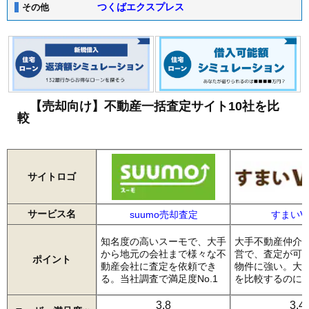
つくばエクスプレス
その他
【売却向け】不動産一括査定サイト10社を比
較
サイトロゴ
サービス名
suumo売却査定
すまいVa
知名度の高いスーモで、大手
大手不動産仲介
から地元の会社まで様々な不
営で、査定が可
ポイント
動産会社に査定を依頼でき
物件に強い。大
る。当社調査で満足度No.1
を比較するのに
3.8
3.4