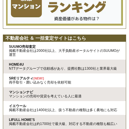
不動産会社 ＆ 一括査定サイトはこちら
SUUMO売却査定
掲載不動産会社は2000社以上、大手負動産ポータルサイトのSUUMOが
運営
HOME4U
NTTデータグループで信頼感があり、提携社数は1300社と業界最大級
SREリアルティ
[NEW!]
両手取引・囲い込みなく売却を依頼可能
マンションナビ
マンションの売却や賃貸を考えている人に最適
イエウール
掲載不動産会社は1400社以上、扱う不動産の種類は多く農地にも対応
LIFULL HOME'S
掲載不動産会社は約1700社で最大級、対応する不動産の種類も幅広い