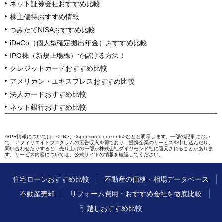
ネット証券会社おすすめ比較
株主優待おすすめ情報
つみたてNISAおすすめ比較
iDeCo（個人型確定拠出年金）おすすめ比較
IPO株（新規上場株）で儲ける方法！
クレジットカードおすすめ比較
アメリカン・エキスプレスおすすめ比較
法人カードおすすめ比較
ネット銀行おすすめ比較
※PR情報については、<PR>、<sponsored contents>などと明示します。一部の記事におい
て、アフィリエイトプログラムの広告収入を得ており、提携企業のサービスを申し込んだり、
問い合わせたりすると、売り上げの一部が株式会社ダイヤモンド社に還元されることがありま
す。サービス内容については、公式サイトの情報を確認してください。
住宅ローンおすすめ比較
不動産の価格・相場データベース
不動産売却
リフォーム費用・おすすめ会社を徹底比較
引越しおすすめ比較