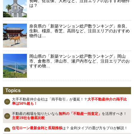
長崎、佐世保、大村など、注目エリアのおすすめ物件
は？
奈良県の「新築マンション総戸数ランキング」奈良、
生駒、橿原、香芝、高田など、注目エリアのおすすめ
物件は…
岡山県の「新築マンション総戸数ランキング」岡山
市、倉敷市、津山市、瀬戸内市など、注目エリアのお
すすめ物…
Topics
大手不動産仲介会社は「両手取引」が蔓延！？
大手不動産仲介の両手比
率は50%超も！
不動産の相場を知りたいなら
無料の「不動産一括査定」
を活用すべき！
主要19社を徹底比較
住宅ローン最新金利と長期推移
は？ 金利タイプの選び方をプロが解説！