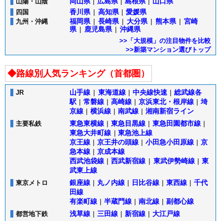
岡山県
|
広島県
|
島根県
|
山口県
山陽・山陰
香川県
|
高知県
|
愛媛県
四国
福岡県
|
長崎県
|
大分県
|
熊本県
|
宮崎
九州・沖縄
県
|
鹿児島県
|
沖縄県
>>「大規模」の注目物件を比較
>>新築マンション選びトップ
◆路線別人気ランキング（首都圏）
山手線
|
東海道線
|
中央線快速
|
総武線各
JR
駅
|
常磐線
|
高崎線
|
京浜東北・根岸線
|
埼
京線
|
横浜線
|
南武線
|
湘南新宿ライン
東急東横線
|
東急目黒線
|
東急田園都市線
|
主要私鉄
東急大井町線
|
東急池上線
京王線
|
京王井の頭線
|
小田急小田原線
|
京
急本線
|
京成本線
西武池袋線
|
西武新宿線
|
東武伊勢崎線
|
東
武東上線
銀座線
|
丸ノ内線
|
日比谷線
|
東西線
|
千代
東京メトロ
田線
有楽町線
|
半蔵門線
|
南北線
|
副都心線
浅草線
|
三田線
|
新宿線
|
大江戸線
都営地下鉄