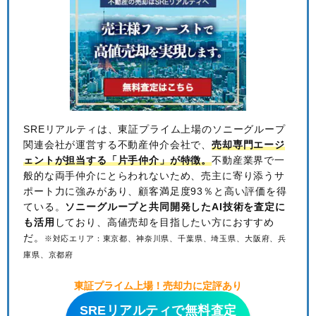
SREリアルティは、東証プライム上場のソニーグループ
関連会社が運営する不動産仲介会社で、
売却専門エージ
ェントが担当する「片手仲介」が特徴。
不動産業界で一
般的な両手仲介にとらわれないため、
売主に寄り添うサ
ポート力に強みがあり、顧客満足度93％と高い評価を得
ている。
ソニーグループと共同開発したAI技術を査定に
も活用
しており、高値売却を目指したい方におすすめ
だ。
※対応エリア：東京都、神奈川県、千葉県、埼玉県、大阪府、兵
庫県、京都府
東証プライム上場！売却力に定評あり
SREリアルティで無料査定