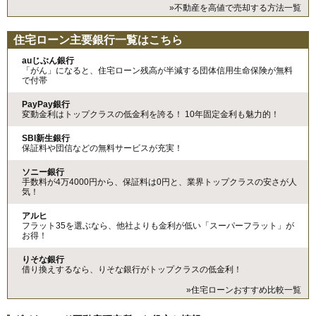
»不動産を高値で売却する方法一覧
住宅ローン主要銀行一覧はこちら
auじぶん銀行
「がん」になると、住宅ローン残高が半減する団体信用生命保険が無料
で付帯
PayPay銀行
変動金利はトップクラスの低金利を誇る！ 10年固定金利も魅力的！
SBI新生銀行
保証料や団信などの無料サービスが充実！
ソニー銀行
手数料が4万4000円から、保証料は0円と、業界トップクラスの安さが人
気！
アルヒ
フラット35を選ぶなら、他社よりも金利が低い「スーパーフラット」が
お得！
りそな銀行
借り換えするなら、りそな銀行がトップクラスの低金利！
»住宅ローンおすすめ比較一覧