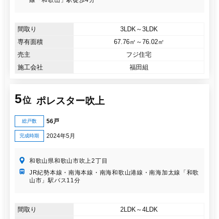
間取り
3LDK～3LDK
専有面積
67.76㎡～76.02㎡
売主
フジ住宅
施工会社
福田組
5
ポレスター吹上
位
56戸
総戸数
2024年5月
完成時期
和歌山県和歌山市吹上2丁目
JR紀勢本線・南海本線・南海和歌山港線・南海加太線「和歌
山市」駅バス11分
間取り
2LDK～4LDK