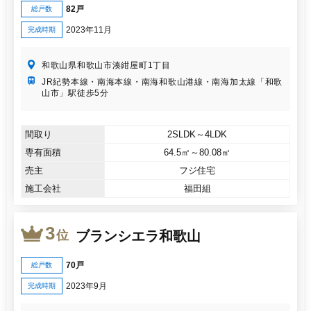
82戸
総戸数
2023年11月
完成時期
和歌山県和歌山市湊紺屋町1丁目
JR紀勢本線・南海本線・南海和歌山港線・南海加太線「和歌
山市」駅徒歩5分
間取り
2SLDK～4LDK
専有面積
64.5㎡～80.08㎡
売主
フジ住宅
施工会社
福田組
3
ブランシエラ和歌山
位
70戸
総戸数
2023年9月
完成時期