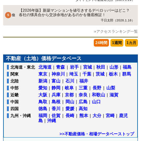
【2026年版】新築マンションを値引きするデベロッパーはどこ？
各社の懐具合から交渉余地があるのかを徹底検証！
千日太郎（2026.1.16）
»アクセスランキング一覧
24時間
1週間
1カ月
不動産（土地）価格データベース
北海道
|
青森
|
岩手
|
宮城
|
秋田
|
山形
|
福島
北海道・東北
東京
|
神奈川
|
埼玉
|
千葉
|
茨城
|
栃木
|
群馬
関東
新潟
|
富山
|
石川
|
福井
北陸
愛知
|
静岡
|
岐阜
|
三重
|
長野
|
山梨
中部
大阪
|
兵庫
|
京都
|
奈良
|
和歌山
|
滋賀
近畿
鳥取
|
島根
|
岡山
|
広島
|
山口
中国
徳島
|
香川
|
愛媛
|
高知
四国
福岡
|
佐賀
|
長崎
|
熊本
|
大分
|
宮崎
|
鹿児
九州・沖縄
島
|
沖縄
>>不動産価格・相場データベーストップ