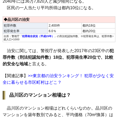
2040年には36万7,820人と減少傾向になる。
区民の一人当たり平均所得は都内10位になる。
◆品川区の治安
犯罪件数
2,400件
都内18位
犯罪発生率
6.0％
都内20位
出所：警視庁「
犯罪発生状況（平成29年）
」の刑法犯認知件数、※犯罪発生率は、犯罪件数÷
総人口×1000
治安に関しては、警視庁が発表した2017年の23区中の
犯
罪件数（刑法犯認知件数）18位、犯罪発生率20位で、比較
的安全な地域
と言える。
【関連記事】
>>東京都の治安ランキング！ 犯罪が少なく安
全に暮らせる市区町村はどこ？
品川区のマンション相場は？
品川区のマンション相場はどれくらいなのか。品川区の
マンションを築年数別でみると、平均価格（70m²換算）は