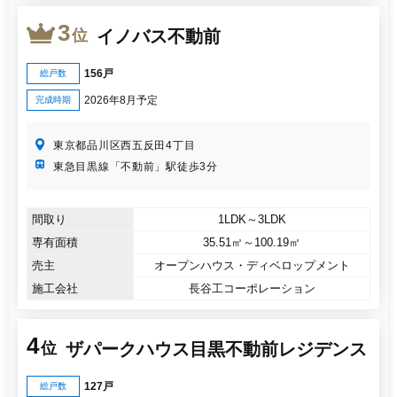
3
イノバス不動前
位
156戸
総戸数
2026年8月予定
完成時期
東京都品川区西五反田4丁目
東急目黒線「不動前」駅徒歩3分
間取り
1LDK～3LDK
専有面積
35.51㎡～100.19㎡
売主
オープンハウス・ディベロップメント
施工会社
長谷工コーポレーション
4
ザパークハウス目黒不動前レジデンス
位
127戸
総戸数