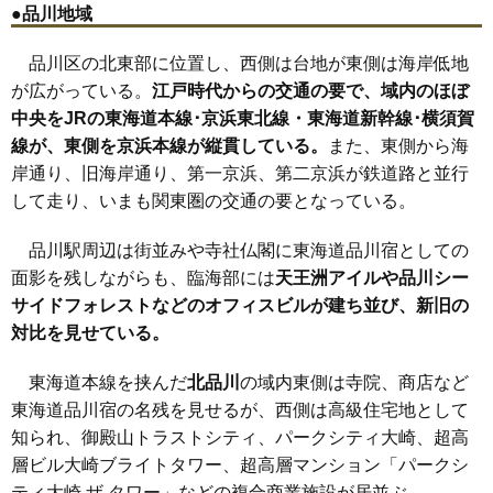
●品川地域
品川区の北東部に位置し、西側は台地が東側は海岸低地
が広がっている。
江戸時代からの交通の要で、域内のほぼ
中央をJRの東海道本線･京浜東北線・東海道新幹線･横須賀
線が、東側を京浜本線が縦貫している。
また、東側から海
岸通り、旧海岸通り、第一京浜、第二京浜が鉄道路と並行
して走り、いまも関東圏の交通の要となっている。
品川駅周辺は街並みや寺社仏閣に東海道品川宿としての
面影を残しながらも、臨海部には
天王洲アイルや品川シー
サイドフォレストなどのオフィスビルが建ち並び、新旧の
対比を見せている。
東海道本線を挟んだ
北品川
の域内東側は寺院、商店など
東海道品川宿の名残を見せるが、西側は高級住宅地として
知られ、御殿山トラストシティ、パークシティ大崎、超高
層ビル大崎ブライトタワー、超高層マンション「パークシ
ティ大崎 ザ タワー」などの複合商業施設が居並ぶ。