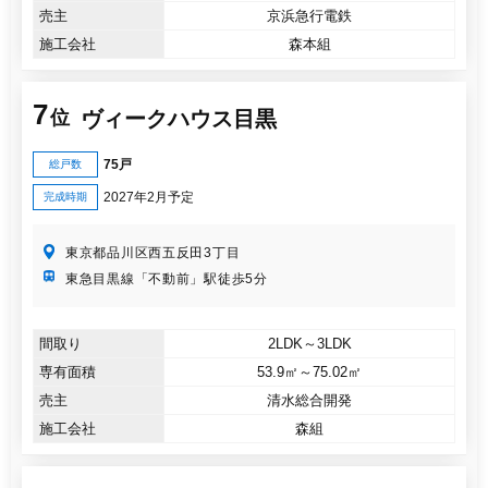
売主
京浜急行電鉄
施工会社
森本組
7
ヴィークハウス目黒
位
75戸
総戸数
2027年2月予定
完成時期
東京都品川区西五反田3丁目
東急目黒線「不動前」駅徒歩5分
間取り
2LDK～3LDK
専有面積
53.9㎡～75.02㎡
売主
清水総合開発
施工会社
森組