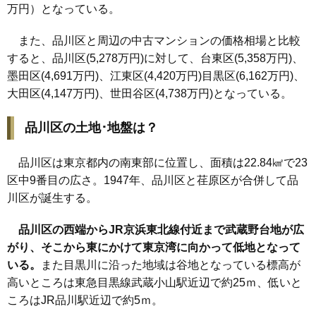
万円）となっている。
また、品川区と周辺の中古マンションの価格相場と比較
すると、品川区(5,278万円)に対して、台東区(5,358万円)、
墨田区(4,691万円)、江東区(4,420万円)目黒区(6,162万円)、
大田区(4,147万円)、世田谷区(4,738万円)となっている。
品川区の土地･地盤は？
品川区は東京都内の南東部に位置し、面積は22.84㎢で23
区中9番目の広さ。1947年、品川区と荏原区が合併して品
川区が誕生する。
品川
区の西端からJR京浜東北線付近まで武蔵野台地が広
がり、そこから東にかけて東京湾に向かって低地となって
いる。
また目黒川に沿った地域は谷地となっている標高が
高いところは東急目黒線武蔵小山駅近辺で約25ｍ、低いと
ころはJR品川駅近辺で約5ｍ。