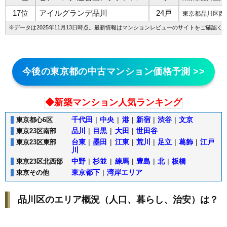
17位
アイルグランデ品川
24戸
東京都品川区西品
※データは2025年11月13日時点。最新情報は
マンションレビューのサイト
をご確認く
今後の東京都の中古マンション価格予測 >>
◆新築マンション人気ランキング
千代田
|
中央
|
港
|
新宿
|
渋谷
|
文京
東京都心6区
品川
|
目黒
|
大田
|
世田谷
東京23区南部
台東
|
墨田
|
江東
|
荒川
|
足立
|
葛飾
|
江戸
東京23区東部
川
中野
|
杉並
|
練馬
|
豊島
|
北
|
板橋
東京23区北西部
東京都下
|
湾岸エリア
東京その他
品川区のエリア概況（人口、暮らし、治安）は？