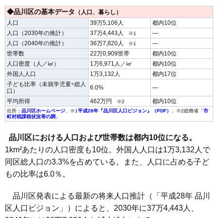
◆品川区の基本データ
（人口、暮らし）
人口
39万5,106人
都内10位
人口（2030年の推計）
37万4,443人
―
※1
人口（2040年の推計）
36万7,820人
―
※1
世帯数
22万0,909世帯
都内10位
人口密度（人／㎢）
1万6,971人／㎢
都内10位
外国人人口
1万3,132人
都内17位
子ども比率（未就学児童÷総人
6.0%
―
口）
平均所得
462万円
都内10位
※2
出所：
品川区ホームページ
、※1
平成28年『品川区人口ビジョン』（PDF）
、※2総務省「
市
町村税課税状況等の調
」
品川区における人口および世帯数は都内10位になる。
1km²あたりの人口密度も10位。外国人人口は1万3,132人で
同区総人口の3.3%を占めている。また、人口に占める子ど
もの比率は6.0％。
品川区発表による最新の将来人口推計（「平成28年 品川
区人口ビジョン」）によると、2030年に37万4,443人、