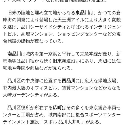
旧来の陸地と埋め立て地からなる
東品川
は、かつての倉
庫街の開発により登場した天王洲アイルにより大きく変貌
を遂げ、品川シーサイドシティと呼ばれるインテリジェン
トビル、高層マンション、ショッピングセンターなどの複
合施設の建物が連なっている。
南品川
は域内を第一京浜と平行して京急本線が走り、新
馬場駅は品川宿から続く旧東海道沿いにあり、周辺には住
宅地や寺院や商店などが見られる。
品川区の中央部に位置する
西品川
には広大な緑地広場、
都内最大級のオフィスビル、賃貸マンションなどからなる
大崎ガーデンシティがある。
品川区役所が所在する
広町
はその多くを東京総合車両セ
ンターと工場が占め、域内南部には複合スポーツエンター
テインメント施設「スポル 品川大井町」がある。