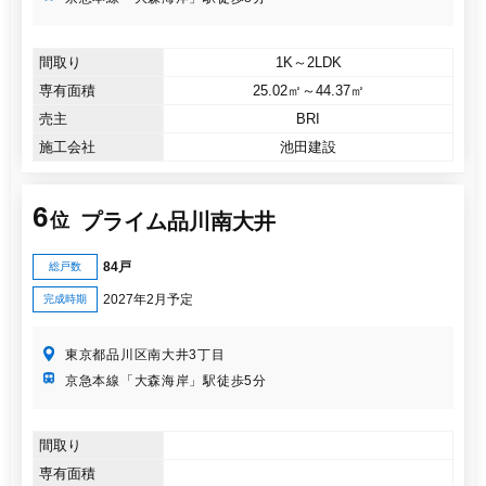
間取り
1K～2LDK
専有面積
25.02㎡～44.37㎡
売主
BRI
施工会社
池田建設
6
プライム品川南大井
位
84戸
総戸数
2027年2月予定
完成時期
東京都品川区南大井3丁目
京急本線「大森海岸」駅徒歩5分
間取り
専有面積