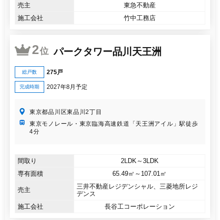
売主
東急不動産
施工会社
竹中工務店
2
パークタワー品川天王洲
位
275戸
総戸数
2027年8月予定
完成時期
東京都品川区東品川2丁目
東京モノレール・東京臨海高速鉄道「天王洲アイル」駅徒歩
4分
間取り
2LDK～3LDK
専有面積
65.49㎡～107.01㎡
三井不動産レジデンシャル、三菱地所レジ
売主
デンス
施工会社
長谷工コーポレーション