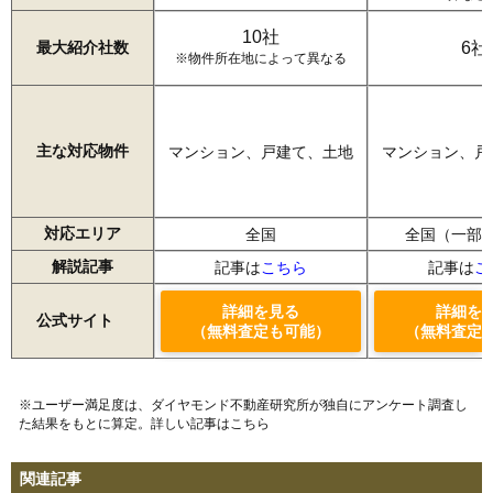
10社
最大紹介社数
6社
※物件所在地によって異なる
主な対応物件
マンション、戸建て、土地
マンション、戸
対応エリア
全国
全国（一部
解説記事
記事は
こちら
記事は
こ
詳細を見る
詳細を
公式サイト
（無料査定も可能）
（無料査定
※ユーザー満足度は、ダイヤモンド不動産研究所が独自にアンケート調査し
た結果をもとに算定。詳しい記事は
こちら
関連記事