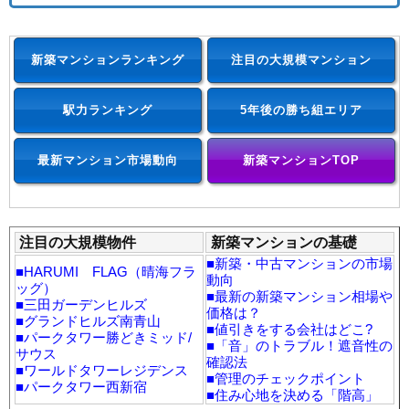
新築マンションランキング
注目の大規模マンション
駅力ランキング
5年後の勝ち組エリア
最新マンション市場動向
新築マンションTOP
注目の大規模物件
新築マンションの基礎
■
新築・中古マンションの市場
■
HARUMI FLAG（晴海フラ
動向
ッグ）
■
最新の新築マンション相場や
■
三田ガーデンヒルズ
価格は？
■
グランドヒルズ南青山
■
値引きをする会社はどこ?
■
パークタワー勝どきミッド/
■
「音」のトラブル！遮音性の
サウス
確認法
■
ワールドタワーレジデンス
■
管理のチェックポイント
■
パークタワー西新宿
■
住み心地を決める「階高」