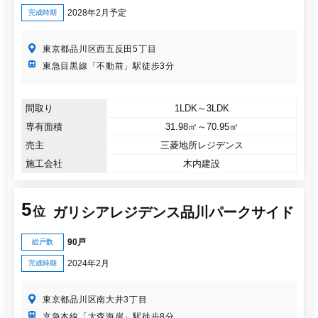
2028年2月予定
完成時期
東京都品川区西五反田5丁目
東急目黒線「不動前」駅徒歩3分
間取り
1LDK～3LDK
専有面積
31.98㎡～70.95㎡
売主
三菱地所レジデンス
施工会社
木内建設
5
ガリシアレジデンス品川パークサイド
位
90戸
総戸数
2024年2月
完成時期
東京都品川区南大井3丁目
京急本線「大森海岸」駅徒歩8分