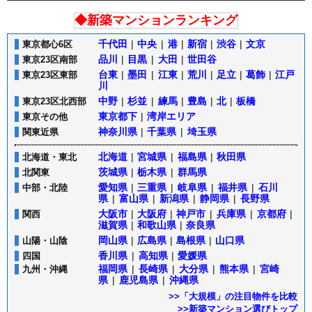
◆新築マンションランキング
千代田
|
中央
|
港
|
新宿
|
渋谷
|
文京
東京都心6区
品川
|
目黒
|
大田
|
世田谷
東京23区南部
台東
|
墨田
|
江東
|
荒川
|
足立
|
葛飾
|
江戸
東京23区東部
川
中野
|
杉並
|
練馬
|
豊島
|
北
|
板橋
東京23区北西部
東京都下
|
湾岸エリア
東京その他
神奈川県
|
千葉県
|
埼玉県
関東近県
北海道
|
宮城県
|
福島県
|
秋田県
北海道・東北
茨城県
|
栃木県
|
群馬県
北関東
愛知県
|
三重県
|
岐阜県
|
福井県
|
石川
中部・北陸
県
|
富山県
|
新潟県
|
静岡県
|
長野県
大阪市
|
大阪府
|
神戸市
|
兵庫県
|
京都府
|
関西
滋賀県
|
和歌山県
|
奈良県
岡山県
|
広島県
|
島根県
|
山口県
山陽・山陰
香川県
|
高知県
|
愛媛県
四国
福岡県
|
長崎県
|
大分県
|
熊本県
|
宮崎
九州・沖縄
県
|
鹿児島県
|
沖縄県
>>「大規模」の注目物件を比較
>>新築マンション選びトップ