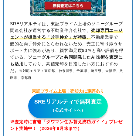
SREリアルティは、東証プライム上場のソニーグループ
関連会社が運営する不動産仲介会社で、
売却専門エージ
ェントが担当する「片手仲介」が特徴。
不動産業界で一
般的な両手仲介にとらわれないため、
売主に寄り添うサ
ポート力に強みがあり、顧客満足度93％と高い評価を得
ている。
ソニーグループと共同開発したAI技術を査定に
も活用
しており、高値売却を目指したい方におすすめ
だ。
※対応エリア：東京都、神奈川県、千葉県、埼玉県、大阪府、兵
庫県、京都府
東証プライム上場！売却力に定評あり
SREリアルティで無料査定
（公式サイトへ）
※査定時に書籍「タワマン住み替え成功ガイド」プレゼ
ント実施中！（2026年6月末まで）