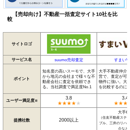
【売却向け】不動産一括査定サイト10社を比
較
サイトロゴ
サービス名
suumo売却査定
すまいVa
知名度の高いスーモで、大手
大手不動産仲介
から地元の会社まで様々な不
営で、査定が可
ポイント
動産会社に査定を依頼でき
物件に強い。大
る。当社調査で満足度No.1
を比較するのに
3.8
3.4
ユーザー満足度
※
★★★★
★
★★★
大手6
（住友不動産ステ
2000以上
提携社数
ブル、三井のリハ
介など