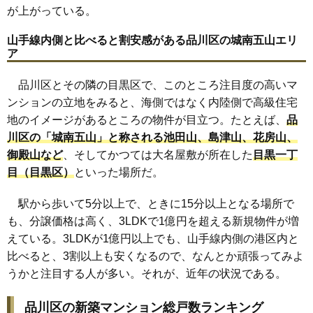
が上がっている。
山手線内側と比べると割安感がある品川区の城南五山エリ
ア
品川区とその隣の目黒区で、このところ注目度の高いマ
ンションの立地をみると、海側ではなく内陸側で高級住宅
地のイメージがあるところの物件が目立つ。たとえば、
品
川区の「城南五山」と称される池田山、島津山、花房山、
御殿山など
、そしてかつては大名屋敷が所在した
目黒一丁
目（目黒区）
といった場所だ。
駅から歩いて5分以上で、ときに15分以上となる場所で
も、分譲価格は高く、3LDKで1億円を超える新規物件が増
えている。3LDKが1億円以上でも、山手線内側の港区内と
比べると、3割以上も安くなるので、なんとか頑張ってみよ
うかと注目する人が多い。それが、近年の状況である。
品川区の新築マンション総戸数ランキング