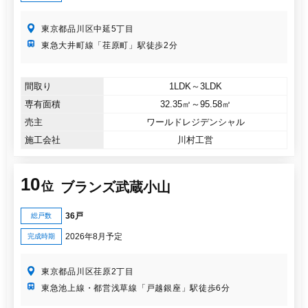
東京都品川区中延5丁目
東急大井町線「荏原町」駅徒歩2分
間取り
1LDK～3LDK
専有面積
32.35㎡～95.58㎡
売主
ワールドレジデンシャル
施工会社
川村工営
10
ブランズ武蔵小山
位
36戸
総戸数
2026年8月予定
完成時期
東京都品川区荏原2丁目
東急池上線・都営浅草線「戸越銀座」駅徒歩6分