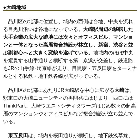
●大崎地域
品川区の北部に位置し、域内の西側は台地、中央を流れ
る目黒川沿いは谷地になっている。
大崎駅周辺の移転した
大手企業の広大な跡地には次々とオフィスビル、マンショ
ンと一体となった高層複合施設が林立し、新宿、渋谷と並
ぶ副都心へと大きく変貌を遂げている。
地域内のほぼ中央
を縦貫する山手通りと横断する第二京浜が交差し、鉄道路
もJRの山手線･埼京線が走り、目黒駅・五反田駅をターミナ
ルとする私鉄・地下鉄各線が広がっている。
品川区の北部にあたりJR大崎駅を中心に広がる
大崎
は、
駅東口の大崎ニューシティの再開発にはじまり、西口には
ThinkPark、大崎ウエストシティタワーズはじめ数々の超高
層のマンションやオフィスビルなど複合施設が立ち並んで
いる。
東五反田
は、域内を桜田通りが横断し、地下鉄浅草線、