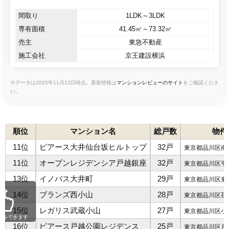
間取り
1LDK～3LDK
専有面積
41.45㎡～73.32㎡
売主
東急不動産
施工会社
京王建設横浜
※データは2025年11月13日時点。最新情報は
マンションレビューのサイト
をご確認くださ
い。
順位
マンション名
総戸数
物件
11位
ピアース大井仙台坂ヒルトップ
32戸
東京都品川区南
11位
オープンレジデンシア戸越銀座
32戸
東京都品川区平
13位
イノバス大井町
29戸
東京都品川区東
14位
ブランズ西小山
28戸
東京都品川区荏
15位
レガリス武蔵小山
27戸
東京都品川区小
ールできます
16位
ピアース戸越公園レジデンス
25戸
東京都品川区戸