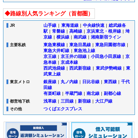
◆路線別人気ランキング（首都圏）
山手線
|
東海道線
|
中央線快速
|
総武線各
JR
駅
|
常磐線
|
高崎線
|
京浜東北・根岸線
|
埼
京線
|
横浜線
|
南武線
|
湘南新宿ライン
東急東横線
|
東急目黒線
|
東急田園都市線
|
主要私鉄
東急大井町線
|
東急池上線
京王線
|
京王井の頭線
|
小田急小田原線
|
京
急本線
|
京成本線
西武池袋線
|
西武新宿線
|
東武伊勢崎線
|
東
武東上線
銀座線
|
丸ノ内線
|
日比谷線
|
東西線
|
千代
東京メトロ
田線
有楽町線
|
半蔵門線
|
南北線
|
副都心線
浅草線
|
三田線
|
新宿線
|
大江戸線
都営地下鉄
つくばエクスプレス
その他