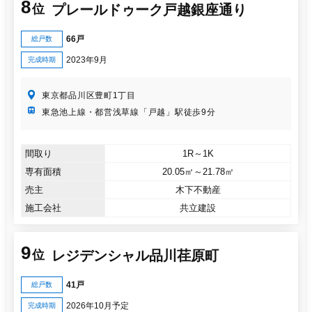
8
プレールドゥーク戸越銀座通り
位
66戸
総戸数
2023年9月
完成時期
東京都品川区豊町1丁目
東急池上線・都営浅草線「戸越」駅徒歩9分
間取り
1R～1K
専有面積
20.05㎡～21.78㎡
売主
木下不動産
施工会社
共立建設
9
レジデンシャル品川荏原町
位
41戸
総戸数
2026年10月予定
完成時期