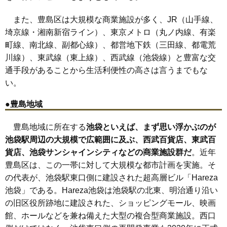
また、豊島区は大規模な商業施設が多く、JR（山手線、
埼京線・湘南新宿ライン）、東京メトロ（丸ノ内線、有楽
町線、南北線、副都心線）、都営地下鉄（三田線、都電荒
川線）、東武線（東上線）、西武線（池袋線）と豊富な交
通手段があることから生活利便性の高さは言うまでもな
い。
●豊島地域
豊島地域に所在する
池袋といえば、まず思い浮かぶのが
池袋駅周辺の大規模で広範囲に及ぶ、西武百貨店、東武百
貨店、池袋サンシャインシティなどの商業施設群だ
。近年
豊島区は、この一帯に対して大規模な都市計画を実施。そ
の代表が、池袋駅東口側に建設された超高層ビル「Hareza
池袋」である。Hareza池袋は池袋駅の北東、明治通り沿い
の旧区役所跡地に建設された、ショッピングモール、映画
館、ホールなどを兼ね備えた大型の複合型商業施設。西口