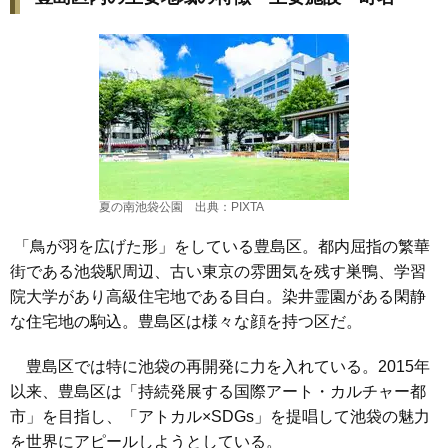
夏の南池袋公園 出典：PIXTA
「鳥が羽を広げた形」をしている豊島区。都内屈指の繁華
街である池袋駅周辺、古い東京の雰囲気を残す巣鴨、学習
院大学があり高級住宅地である目白。染井霊園がある閑静
な住宅地の駒込。豊島区は様々な顔を持つ区だ。
豊島区では特に池袋の再開発に力を入れている。2015年
以来、豊島区は「持続発展する国際アート・カルチャー都
市」を目指し、「アトカル×SDGs」を提唱して池袋の魅力
を世界にアピールしようとしている。