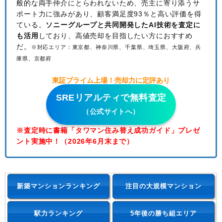
般的な両手仲介にとらわれないため、
売主に寄り添うサ
ポート力に強みがあり、顧客満足度93％と高い評価を得
ている。
ソニーグループと共同開発したAI技術を査定に
も活用
しており、高値売却を目指したい方におすすめ
だ。
※対応エリア：東京都、神奈川県、千葉県、埼玉県、大阪府、兵
庫県、京都府
東証プライム上場！売却力に定評あり
SREリアルティで無料査定
（公式サイトへ）
※査定時に書籍「タワマン住み替え成功ガイド」プレゼ
ント実施中！（2026年6月末まで）
新築マンションランキング
注目の大規模マンション
駅力ランキング
5年後の勝ち組エリア