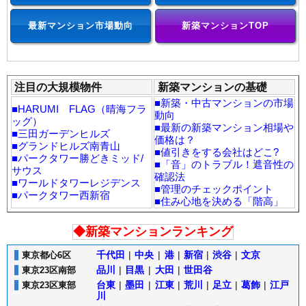
最新マンション市場動向
新築マンションTOP
注目の大規模物件
新築マンションの基礎
■
新築・中古マンションの市場
■
HARUMI FLAG（晴海フラ
動向
ッグ）
■
最新の新築マンション相場や
■
三田ガーデンヒルズ
価格は？
■
グランドヒルズ南青山
■
値引きをする会社はどこ?
■
パークタワー勝どきミッド/
■
「音」のトラブル！遮音性の
サウス
確認法
■
ワールドタワーレジデンス
■
管理のチェックポイント
■
パークタワー西新宿
■
住み心地を決める「階高」
◆新築マンションランキング
千代田
|
中央
|
港
|
新宿
|
渋谷
|
文京
東京都心6区
品川
|
目黒
|
大田
|
世田谷
東京23区南部
台東
|
墨田
|
江東
|
荒川
|
足立
|
葛飾
|
江戸
東京23区東部
川