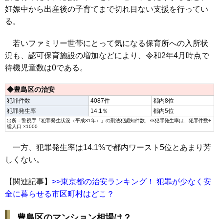
妊娠中から出産後の子育てまで切れ目ない支援を行ってい
る。
若いファミリー世帯にとって気になる保育所への入所状
況も、認可保育施設の増加などにより、令和2年4月時点で
待機児童数は0である。
◆豊島区の治安
犯罪件数
4087件
都内8位
犯罪発生率
14.1％
都内5位
出所：警視庁「
犯罪発生状況（平成31年）
」の刑法犯認知件数、※犯罪発生率は、犯罪件数÷
総人口 ×1000
一方、犯罪発生率は14.1%で都内ワースト5位とあまり芳
しくない。
【関連記事】
>>東京都の治安ランキング！ 犯罪が少なく安
全に暮らせる市区町村はどこ？
豊島区のマンション相場は？