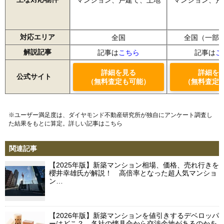
対応エリア
全国
全国（一部
解説記事
記事は
こちら
記事は
こ
詳細を見る
詳細を
公式サイト
（無料査定も可能）
（無料査定
※ユーザー満足度は、ダイヤモンド不動産研究所が独自にアンケート調査し
た結果をもとに算定。詳しい記事は
こちら
関連記事
【2025年版】新築マンション相場、価格、売れ行きを
櫻井幸雄氏が解説！ 高倍率となった超人気マンショ
ン…
【2026年版】新築マンションを値引きするデベロッパ
ーはどこ？ 各社の懐具合から交渉余地があるのかを