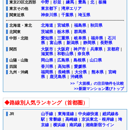
中野
|
杉並
|
練馬
|
豊島
|
北
|
板橋
東京23区北西部
東京都下
|
湾岸エリア
東京その他
神奈川県
|
千葉県
|
埼玉県
関東近県
北海道
|
宮城県
|
福島県
|
秋田県
北海道・東北
茨城県
|
栃木県
|
群馬県
北関東
愛知県
|
三重県
|
岐阜県
|
福井県
|
石川
中部・北陸
県
|
富山県
|
新潟県
|
静岡県
|
長野県
大阪市
|
大阪府
|
神戸市
|
兵庫県
|
京都府
|
関西
滋賀県
|
和歌山県
|
奈良県
岡山県
|
広島県
|
島根県
|
山口県
山陽・山陰
香川県
|
高知県
|
愛媛県
四国
福岡県
|
長崎県
|
大分県
|
熊本県
|
宮崎
九州・沖縄
県
|
鹿児島県
|
沖縄県
>>「大規模」の注目物件を比較
>>新築マンション選びトップ
◆路線別人気ランキング（首都圏）
山手線
|
東海道線
|
中央線快速
|
総武線各
JR
駅
|
常磐線
|
高崎線
|
京浜東北・根岸線
|
埼
京線
|
横浜線
|
南武線
|
湘南新宿ライン