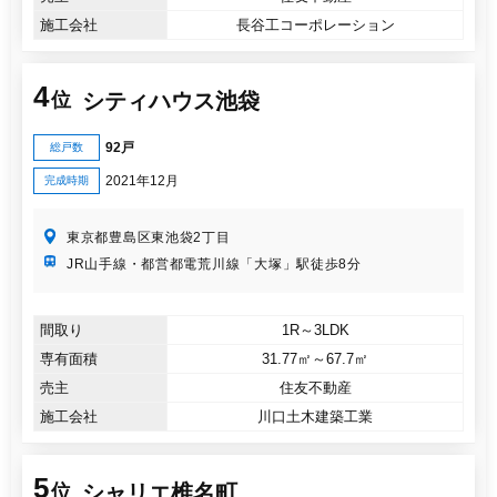
施工会社
長谷工コーポレーション
4
シティハウス池袋
位
92戸
総戸数
2021年12月
完成時期
東京都豊島区東池袋2丁目
JR山手線・都営都電荒川線「大塚」駅徒歩8分
間取り
1R～3LDK
専有面積
31.77㎡～67.7㎡
売主
住友不動産
施工会社
川口土木建築工業
5
シャリエ椎名町
位