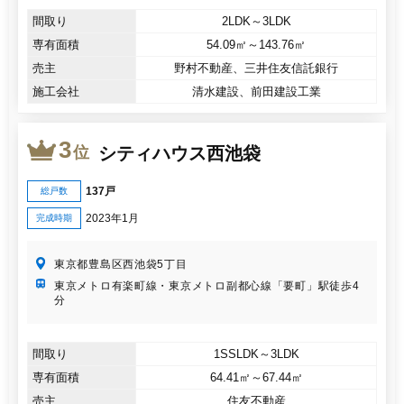
間取り
2LDK～3LDK
専有面積
54.09㎡～143.76㎡
売主
野村不動産、三井住友信託銀行
施工会社
清水建設、前田建設工業
3
シティハウス西池袋
位
137戸
総戸数
2023年1月
完成時期
東京都豊島区西池袋5丁目
東京メトロ有楽町線・東京メトロ副都心線「要町」駅徒歩4
分
間取り
1SSLDK～3LDK
専有面積
64.41㎡～67.44㎡
売主
住友不動産