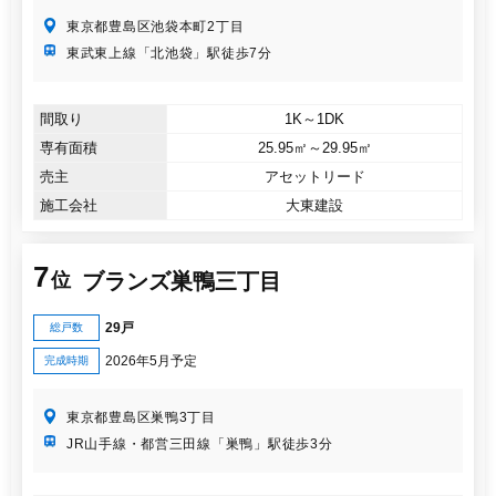
東京都豊島区池袋本町2丁目
東武東上線「北池袋」駅徒歩7分
間取り
1K～1DK
専有面積
25.95㎡～29.95㎡
売主
アセットリード
施工会社
大東建設
7
ブランズ巣鴨三丁目
位
29戸
総戸数
2026年5月予定
完成時期
東京都豊島区巣鴨3丁目
JR山手線・都営三田線「巣鴨」駅徒歩3分