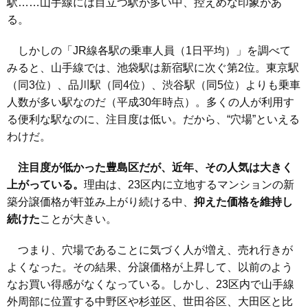
駅……山手線には目立つ駅が多い中、控えめな印象があ
る。
しかしの「
JR線各駅の乗車人員（1日平均）
」を調べて
みると、山手線では、池袋駅は新宿駅に次ぐ第2位。東京駅
（同3位）、品川駅（同4位）、渋谷駅（同5位）よりも乗車
人数が多い駅なのだ（平成30年時点）。多くの人が利用す
る便利な駅なのに、注目度は低い。だから、“穴場”といえる
わけだ。
注目度が低かった豊島区だが、近年、その人気は大きく
上がっている。
理由は、23区内に立地するマンションの新
築分譲価格が軒並み上がり続ける中、
抑えた価格を維持し
続けた
ことが大きい。
つまり、穴場であることに気づく人が増え、売れ行きが
よくなった。その結果、分譲価格が上昇して、以前のよう
なお買い得感がなくなっている。しかし、23区内で山手線
外周部に位置する中野区や杉並区、世田谷区、大田区と比