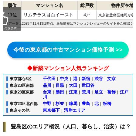
順位
マンション名
総戸数
物件所在地
11位
リムテラス目白イースト
4戸
東京都豊島区雑司が谷
※データは2025年11月13日時点。最新情報は
マンションレビューのサイト
をご確認く
ールできます
今後の東京都の中古マンション価格予測 >>
◆新築マンション人気ランキング
千代田
|
中央
|
港
|
新宿
|
渋谷
|
文京
東京都心6区
品川
|
目黒
|
大田
|
世田谷
東京23区南部
台東
|
墨田
|
江東
|
荒川
|
足立
|
葛飾
|
江戸
東京23区東部
川
中野
|
杉並
|
練馬
|
豊島
|
北
|
板橋
東京23区北西部
東京都下
|
湾岸エリア
東京その他
豊島区のエリア概況（人口、暮らし、治安）は？