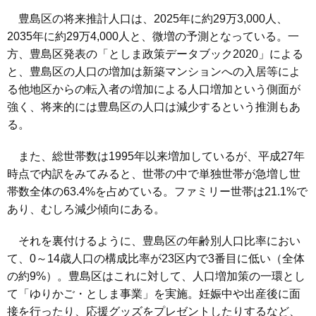
豊島区の将来推計人口は、2025年に約29万3,000人、
2035年に約29万4,000人と、微増の予測となっている。一
方、
豊島区発表の「としま政策データブック2020」
による
と、豊島区の人口の増加は新築マンションへの入居等によ
る他地区からの転入者の増加による人口増加という側面が
強く、将来的には豊島区の人口は減少するという推測もあ
る。
また、総世帯数は1995年以来増加しているが、平成27年
時点で内訳をみてみると、世帯の中で単独世帯が急増し世
帯数全体の63.4%を占めている。ファミリー世帯は21.1%で
あり、むしろ減少傾向にある。
それを裏付けるように、豊島区の年齢別人口比率におい
て、0～14歳人口の構成比率が23区内で3番目に低い（全体
の約9%）。豊島区はこれに対して、人口増加策の一環とし
て「
ゆりかご・としま事業
」を実施。妊娠中や出産後に面
接を行ったり、応援グッズをプレゼントしたりするなど、