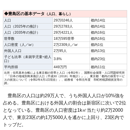
◆豊島区の基本データ
（人口、暮らし）
人口
29万0246人
都内14位
人口（2025年の推計）
29万2783人
都内14位
人口（2035年の推計）
29万4221人
都内16位
世帯数
18万595世帯
都内16位
人口密度（人／㎢）
2万2309人／㎢
都内1位
外国人人口
2万95人
都内13位
子ども比率（未就学児童÷総人
3.8%
都内23位
口）
平均所得
449万円
都内11位
出所：
住民基本台帳による東京都の世帯と人口（令和2年）
、国際社会保障・人口問題研究所
「
『日本の地域別将来推計人口（平成30（2018）年推計）
』」、東京都「
都内の保育サービ
スの状況について（令和2年4月1日現在）
」、総務省「
令和元年度 市町村税課税状況等の
調
」
豊島区の人口は約29万人で、うち外国人人口が10%強を
占める。豊島区における外国人の割合は新宿区に次いで2位
となっている。豊島区の人口密度は1k㎡当たり約2万2000
人で、東京23区の約1万5000人を遙かに上回り、23区内で
トップだ。