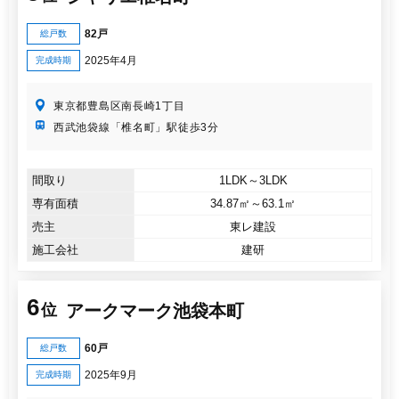
82戸
総戸数
2025年4月
完成時期
東京都豊島区南長崎1丁目
西武池袋線「椎名町」駅徒歩3分
間取り
1LDK～3LDK
専有面積
34.87㎡～63.1㎡
売主
東レ建設
施工会社
建研
6
アークマーク池袋本町
位
60戸
総戸数
2025年9月
完成時期