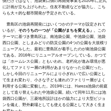
側だけではなく、池袋東口側の再開発事業も2020年に正式
に計画が立ち上げられた。住友不動産などが協力し、こち
らも大々的な都市開発が予定されている。
豊島区の池袋再開発にはいくつかのテーマが設定されて
いるが、
そのうちの一つが「公園がまちを変える」
。この
テーマに基づき豊島区は、南池袋公園、中池袋公園、池袋
西口公園、としまみどりの防災公園の4つの公園を大規模リ
ニューアルした。最初に豊島区が着手したのが南池袋公園
である。2016年にリニューアルオープンしている。かつて
は「ホームレス公園」ともいわれ、老朽化が進み環境が悪
化してファミリー層の利用があまりなかった公園だった。
しかし今回のリニューアルにより小ぎれいで広い公園とし
て生まれ変わり、小さな子ども連れのファミリー層がよく
利用する公園に変貌した。2019年には、Hareza池袋の前庭
として造り替えられた中池袋公園。続いて同年11月には池
袋西口公園が、三菱地所設計ほかの協力により大型ビジョ
ンを備え、野外劇場としても使える公園として大きく生ま
れ変わった。