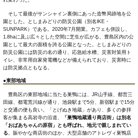
そして最後がサンシャイン裏側にあった造幣局跡地を公
園とした。としまみどりの防災公園（別名IKE・
SUNPARK）である。2020年7月開業。カフェも併設し、
1.8haに及ぶ広々とした空間に芝生が広がる。豊島区内の公
園として最大の面積を誇る公園となった。としまみどりの
防災公園には防災の名の通り、応急給水槽、災害対策用ト
イレ、非常用自家発電機などが備えられており、災害時に
は防災拠点ともなる。
●東部地域
豊島区の東部地域に当たる巣鴨には、JR山手線、都営三
田線、都電荒川線が通り、池袋駅まで5分、新宿駅まで15分
と交通の便も良い。「とげぬき地蔵」があり、多くの参拝
客が集まる高岩寺の沿道、
「巣鴨地蔵通り商店街」は別名
「おばあちゃんの原宿」とも呼ばれ、地元で親しまれてい
る
。賑やかな商店街のほか、大型店舗のアトレヴィ巣鴨店