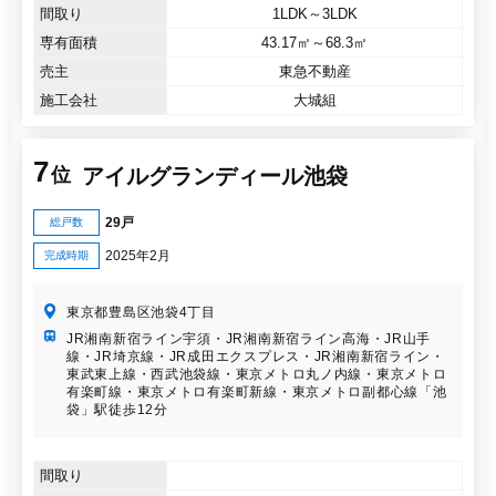
間取り
1LDK～3LDK
専有面積
43.17㎡～68.3㎡
売主
東急不動産
施工会社
大城組
7
アイルグランディール池袋
位
29戸
総戸数
2025年2月
完成時期
東京都豊島区池袋4丁目
JR湘南新宿ライン宇須・JR湘南新宿ライン高海・JR山手
線・JR埼京線・JR成田エクスプレス・JR湘南新宿ライン・
東武東上線・西武池袋線・東京メトロ丸ノ内線・東京メトロ
有楽町線・東京メトロ有楽町新線・東京メトロ副都心線「池
袋」駅徒歩12分
間取り