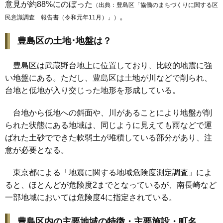
意見が約88%にのぼった
（出典：
豊島区「協働のまちづくりに関する区
。
民意識調査 報告書（令和元年11月）」
）
豊島区の土地･地盤は？
豊島区は武蔵野台地上に位置しており、比較的地震に強
い地盤にある。ただし、豊島区は土地が川などで削られ、
台地と低地が入り交じった地形を形成している。
台地から低地への斜面や、川があることにより地盤が削
られた状態にある地域は、同じように見えても雨などで運
ばれた土砂でできた軟弱土が堆積している部分があり、注
意が必要となる。
東京都による「地震に関する地域危険度測定調査」によ
ると、ほとんどが危険度2までとなっているが、南長崎など
一部地域においては危険度4に指定されている。
豊島区内の主要地域の特徴・主要施設・町名