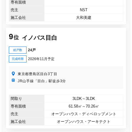
専有面積
売主
NST
施工会社
大和美建
9
イノバス目白
位
24戸
総戸数
2026年11月予定
完成時期
東京都豊島区目白3丁目
JR山手線「目白」駅徒歩3分
間取り
3LDK～3LDK
専有面積
61.58㎡～70.26㎡
売主
オープンハウス・ディベロップメント
施工会社
オープンハウス・アーキテクト