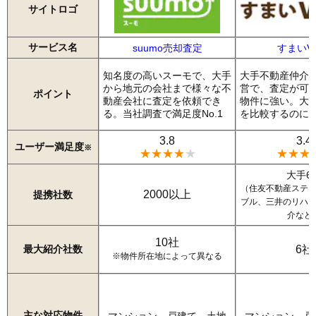
サイトロゴ
サービス名
suumo売却査定
すまいVa
知名度の高いスーモで、大手
大手不動産仲介
から地元の会社まで様々な不
営で、査定が可
ポイント
動産会社に査定を依頼でき
物件に強い。大
る。当社調査で満足度No.1
を比較するのに
3.8
3.4
ユーザー満足度
※
★★★★
★
★★★
大手6
（住友不動産ステ
2000以上
提携社数
ブル、三井のリハ
介など
10社
最大紹介社数
6社
※物件所在地によって異なる
主な対応物件
マンション、戸建て、土地
マンション、戸