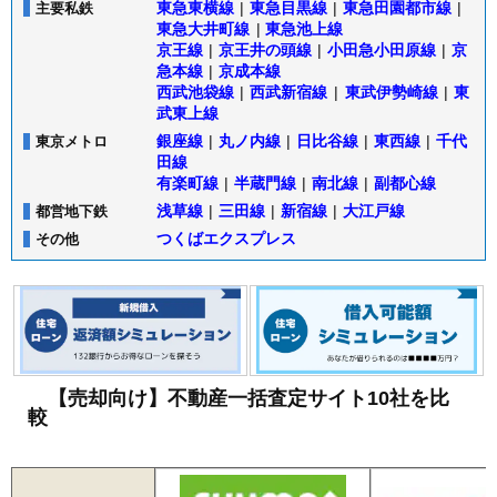
東急東横線
|
東急目黒線
|
東急田園都市線
|
主要私鉄
東急大井町線
|
東急池上線
京王線
|
京王井の頭線
|
小田急小田原線
|
京
急本線
|
京成本線
西武池袋線
|
西武新宿線
|
東武伊勢崎線
|
東
武東上線
銀座線
|
丸ノ内線
|
日比谷線
|
東西線
|
千代
東京メトロ
田線
有楽町線
|
半蔵門線
|
南北線
|
副都心線
浅草線
|
三田線
|
新宿線
|
大江戸線
都営地下鉄
つくばエクスプレス
その他
【売却向け】不動産一括査定サイト10社を比
較