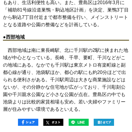
もあり、生活利便性も高い。また、豊島区は2016年3月に
「補助81号線沿道巣鴨・駒込地区計画」を決定、巣鴨3丁目
から駒込7丁目付近まで都市整備を行い、メインストリート
となる道路や公園の整備などを計画している。
●西部地域
西部地域は南に東長崎駅、北に千川駅の2駅に挟まれた地
域が中心となっている。長崎、千早、要町、千川などがこ
の地域にある。なかでも千川駅は東京メトロ有楽町線と副
都心線が通り、池袋駅ほか、都心の駅にも約20分ほどで出
られる便利さがある。千川駅周辺は大きな商業施設などは
ないが、その分静かな住宅地が広がっており、千川彫刻公
園や千川親水公園など小さな公園が点在。豊島区の中でも
池袋よりは比較的家賃相場も安め。若い夫婦やファミリー
層が住みやすい環境であるといえる。