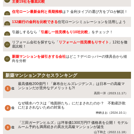
主要19社を徹底比較
住宅ローン最新金利と長期推移
は？ 金利タイプの選び方をプロが解説！
132銀行の金利を比較できる
住宅ローンシミュレーションを活用しよう
引越しするなら「
引越し一括見積もり10社比較
」をチェック！
リフォーム会社を探すなら「
リフォーム一括見積もりサイト
」12社を徹
底比較！
新築マンションを値引きする会社
はどこ？デベロッパーの懐具合から傾
向を分析
新築マンションアクセスランキング
最高価格200億円！「麻布台ヒルズレジデンス」は日本一の高級マ
ンションだが意外なデメリットも?!
高田一洋（2023.11.17）
なぜ積水ハウスは「地面師たち」にだまされたのか？ 不動産詐欺
にだまされないための対策も
神納まお（2024.10.1）
「三田ガーデンヒルズ」は坪単価1300万円!? 価格表を公開！ モデル
ルーム予約も満席続きの異次元高級マンションが誕生
山下和之（2022.11.18）