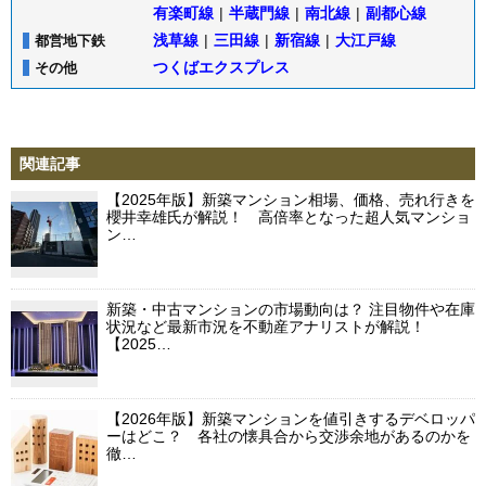
有楽町線
|
半蔵門線
|
南北線
|
副都心線
浅草線
|
三田線
|
新宿線
|
大江戸線
都営地下鉄
つくばエクスプレス
その他
関連記事
【2025年版】新築マンション相場、価格、売れ行きを
櫻井幸雄氏が解説！ 高倍率となった超人気マンショ
ン…
新築・中古マンションの市場動向は？ 注目物件や在庫
状況など最新市況を不動産アナリストが解説！
【2025…
【2026年版】新築マンションを値引きするデベロッパ
ーはどこ？ 各社の懐具合から交渉余地があるのかを
徹…