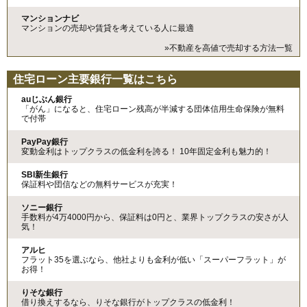
マンションナビ
マンションの売却や賃貸を考えている人に最適
»不動産を高値で売却する方法一覧
住宅ローン主要銀行一覧はこちら
auじぶん銀行
「がん」になると、住宅ローン残高が半減する団体信用生命保険が無料
で付帯
PayPay銀行
変動金利はトップクラスの低金利を誇る！ 10年固定金利も魅力的！
SBI新生銀行
保証料や団信などの無料サービスが充実！
ソニー銀行
手数料が4万4000円から、保証料は0円と、業界トップクラスの安さが人
気！
アルヒ
フラット35を選ぶなら、他社よりも金利が低い「スーパーフラット」が
お得！
りそな銀行
借り換えするなら、りそな銀行がトップクラスの低金利！