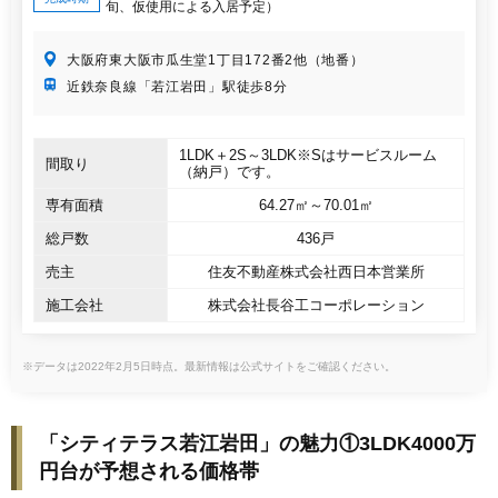
旬、仮使用による入居予定）
大阪府東大阪市瓜生堂1丁目172番2他（地番）
近鉄奈良線「若江岩田」駅徒歩8分
1LDK＋2S～3LDK※Sはサービスルーム
間取り
（納戸）です。
専有面積
64.27㎡～70.01㎡
総戸数
436戸
売主
住友不動産株式会社西日本営業所
施工会社
株式会社長谷工コーポレーション
※データは2022年2月5日時点。最新情報は公式サイトをご確認ください。
「シティテラス若江岩田」の魅力①3LDK4000万
円台が予想される価格帯