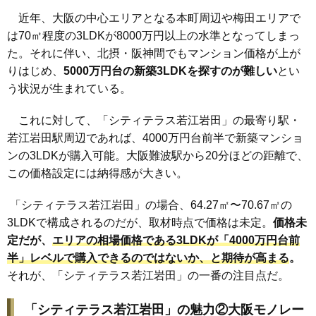
近年、大阪の中心エリアとなる本町周辺や梅田エリアで
は70㎡程度の3LDKが8000万円以上の水準となってしまっ
た。それに伴い、北摂・阪神間でもマンション価格が上が
りはじめ、
5000万円台の新築3LDKを探すのが難しい
とい
う状況が生まれている。
これに対して、「シティテラス若江岩田」の最寄り駅・
若江岩田駅周辺であれば、4000万円台前半で新築マンショ
ンの3LDKが購入可能。大阪難波駅から20分ほどの距離で、
この価格設定には納得感が大きい。
「シティテラス若江岩田」の場合、64.27㎡〜70.67㎡の
3LDKで構成されるのだが、取材時点で価格は未定。
価格未
定だが、
エリアの相場価格である3LDKが「4000万円台前
半」レベルで購入できるのではないか、と期待が高まる
。
それが、「シティテラス若江岩田」の一番の注目点だ。
「シティテラス若江岩田」の魅力②大阪モノレー