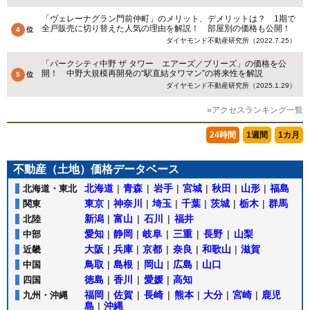
「ヴェレーナグラン門前仲町」のメリット、デメリットは？ 1期で
全戸販売に切り替えた人気の理由を解説！ 部屋別の価格も公開！
ダイヤモンド不動産研究所（2022.7.25）
「パークシティ中野 ザ タワー エアーズ／ブリーズ」の価格を公
開！ 中野大規模再開発の“駅直結タワマン”の将来性を解説
ダイヤモンド不動産研究所（2025.1.29）
»アクセスランキング一覧
24時間
1週間
1カ月
不動産（土地）価格データベース
北海道
|
青森
|
岩手
|
宮城
|
秋田
|
山形
|
福島
北海道・東北
東京
|
神奈川
|
埼玉
|
千葉
|
茨城
|
栃木
|
群馬
関東
新潟
|
富山
|
石川
|
福井
北陸
愛知
|
静岡
|
岐阜
|
三重
|
長野
|
山梨
中部
大阪
|
兵庫
|
京都
|
奈良
|
和歌山
|
滋賀
近畿
鳥取
|
島根
|
岡山
|
広島
|
山口
中国
徳島
|
香川
|
愛媛
|
高知
四国
福岡
|
佐賀
|
長崎
|
熊本
|
大分
|
宮崎
|
鹿児
九州・沖縄
島
|
沖縄