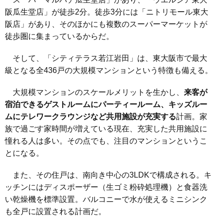
阪瓜生堂店」が徒歩2分。徒歩3分には「ニトリモール東大
阪店」があり、そのほかにも複数のスーパーマーケットが
徒歩圏に集まっているからだ。
そして、「シティテラス若江岩田」は、東大阪市で最大
級となる全436戸の大規模マンションという特徴も備える。
大規模マンションのスケールメリットを生かし、
来客が
宿泊できるゲストルームにパーティールーム、キッズルー
ムにテレワークラウンジなど共用施設が充実する
計画。家
族で過ごす家時間が増えている現在、充実した共用施設に
憧れる人は多い。その点でも、注目のマンションというこ
とになる。
また、その住戸は、南向き中心の3LDKで構成される。キ
ッチンにはディスポーザー（生ゴミ粉砕処理機）と食器洗
い乾燥機を標準設置。バルコニーで水が使えるミニシンク
も全戸に設置される計画だ。