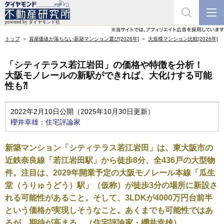
トップ
資産価値が落ちない新築マンション選び[2026年]
大規模マンション比較[2026年]
「シティテラス若江岩田」の価格や特徴を分析！
大阪モノレールの新駅ができれば、大化けする可能
性も⁈
2022年2月10日公開（2025年10月30日更新）
櫻井幸雄：住宅評論家
新築マンション「シティテラス若江岩田」は、東大阪市の
近鉄奈良線「若江岩田駅」から徒歩8分、全436戸の大型物
件。注目は、2029年開業予定の大阪モノレール本線「瓜生
堂（うりゅうどう）駅」（仮称）が徒歩3分の場所に新設さ
れる可能性があること。そして、3LDKが4000万円台前半
という価格が実現しそうなこと。あくまでも可能性ではあ
るが、期待が高まる。（住宅評論家・櫻井幸雄）