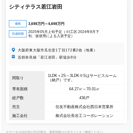
シティテラス若江岩田
3,698万円～4,698万円
価格
2025年05月上旬予定（※I工区:2024年9月下
完成時期
旬、仮使用による入居予定）
大阪府東大阪市瓜生堂1丁目172番2他（地番）
近鉄奈良線「若江岩田」駅徒歩8分
1LDK＋2S～3LDK※Sはサービスルーム
間取り
（納戸）です。
専有面積
64.27㎡～70.01㎡
総戸数
436戸
売主
住友不動産株式会社西日本営業所
施工会社
株式会社長谷工コーポレーション
※データは2022年2月5日時点。最新情報は公式サイトをご確認ください。