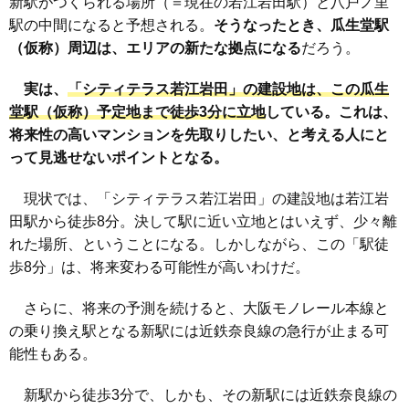
新駅がつくられる場所（＝現在の若江岩田駅）と八戸ノ里
駅の中間になると予想される。
そうなったとき、瓜生堂駅
（仮称）周辺は、エリアの新たな拠点になる
だろう。
実は、
「シティテラス若江岩田」の建設地は、この瓜生
堂駅（仮称）予定地まで徒歩3分に立地
している。これは、
将来性の高いマンションを先取りしたい、と考える人にと
って見逃せないポイントとなる。
現状では、「シティテラス若江岩田」の建設地は若江岩
田駅から徒歩8分。決して駅に近い立地とはいえず、少々離
れた場所、ということになる。しかしながら、この「駅徒
歩8分」は、将来変わる可能性が高いわけだ。
さらに、将来の予測を続けると、大阪モノレール本線と
の乗り換え駅となる新駅には近鉄奈良線の急行が止まる可
能性もある。
新駅から徒歩3分で、しかも、その新駅には近鉄奈良線の