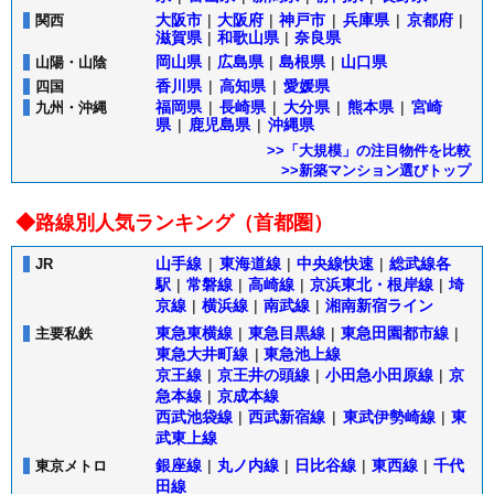
大阪市
|
大阪府
|
神戸市
|
兵庫県
|
京都府
|
関西
滋賀県
|
和歌山県
|
奈良県
岡山県
|
広島県
|
島根県
|
山口県
山陽・山陰
香川県
|
高知県
|
愛媛県
四国
福岡県
|
長崎県
|
大分県
|
熊本県
|
宮崎
九州・沖縄
県
|
鹿児島県
|
沖縄県
>>「大規模」の注目物件を比較
>>新築マンション選びトップ
◆路線別人気ランキング（首都圏）
山手線
|
東海道線
|
中央線快速
|
総武線各
JR
駅
|
常磐線
|
高崎線
|
京浜東北・根岸線
|
埼
京線
|
横浜線
|
南武線
|
湘南新宿ライン
東急東横線
|
東急目黒線
|
東急田園都市線
|
主要私鉄
東急大井町線
|
東急池上線
京王線
|
京王井の頭線
|
小田急小田原線
|
京
急本線
|
京成本線
西武池袋線
|
西武新宿線
|
東武伊勢崎線
|
東
武東上線
銀座線
|
丸ノ内線
|
日比谷線
|
東西線
|
千代
東京メトロ
田線