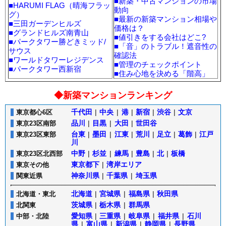
■
新築・中古マンションの市場
■
HARUMI FLAG（晴海フラッ
動向
グ）
■
最新の新築マンション相場や
■
三田ガーデンヒルズ
価格は？
■
グランドヒルズ南青山
■
値引きをする会社はどこ?
■
パークタワー勝どきミッド/
■
「音」のトラブル！遮音性の
サウス
確認法
■
ワールドタワーレジデンス
■
管理のチェックポイント
■
パークタワー西新宿
■
住み心地を決める「階高」
◆新築マンションランキング
千代田
|
中央
|
港
|
新宿
|
渋谷
|
文京
東京都心6区
品川
|
目黒
|
大田
|
世田谷
東京23区南部
台東
|
墨田
|
江東
|
荒川
|
足立
|
葛飾
|
江戸
東京23区東部
川
中野
|
杉並
|
練馬
|
豊島
|
北
|
板橋
東京23区北西部
東京都下
|
湾岸エリア
東京その他
神奈川県
|
千葉県
|
埼玉県
関東近県
北海道
|
宮城県
|
福島県
|
秋田県
北海道・東北
茨城県
|
栃木県
|
群馬県
北関東
愛知県
|
三重県
|
岐阜県
|
福井県
|
石川
中部・北陸
県
|
富山県
|
新潟県
|
静岡県
|
長野県