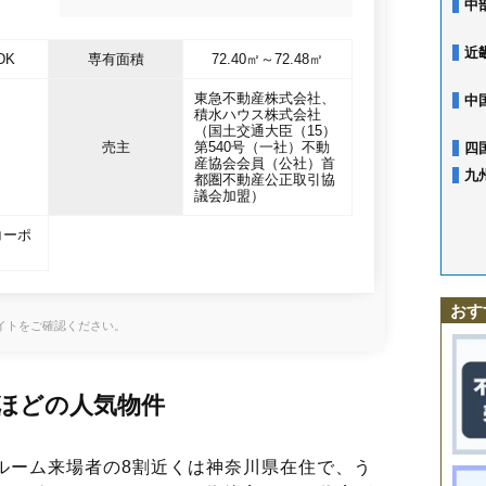
中
近
DK
専有面積
72.40㎡～72.48㎡
東急不動産株式会社、
中
積水ハウス株式会社
（国土交通大臣（15）
売主
第540号（一社）不動
四
産協会会員（公社）首
九
都圏不動産公正取引協
議会加盟）
コーポ
おす
サイトをご確認ください。
ほどの人気物件
ルーム来場者の8割近くは神奈川県在住で、う