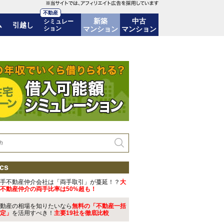
不動産
新築
中古
シミュレー
ム
引越し
ション
マンション
マンション
4700万円台で坪単価220万円台
cs
手不動産仲介会社は「両手取引」が蔓延！？
大
不動産仲介の両手比率は50%超も！
動産の相場を知りたいなら
無料の「不動産一括
定」
を活用すべき！
主要19社を徹底比較