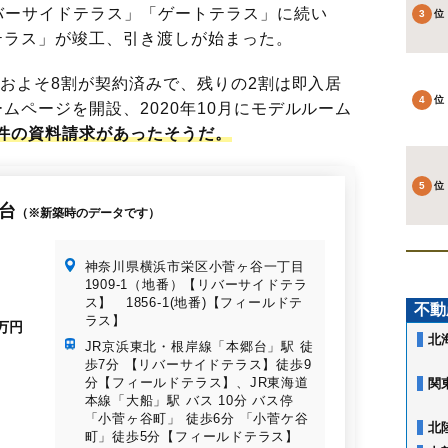
ーサイドテラス」「ゲートテラス」に続い
ドテラス」が竣工、引き渡しが始まった。
在およそ8割が契約済みで、残りの2割は即入居
ームページを開設、2020年10月にモデルルーム
0件の資料請求があったそうだ。
台
（※新築時のデータです）
神奈川県横浜市栄区小菅ヶ谷一丁目
1909-1（地番）【リバーサイドテラ
ス】 1856-1(地番)【フィールドテ
不動
ラス】
8万円
北
JR京浜東北・根岸線「本郷台」駅 徒
歩7分 【リバーサイドテラス】徒歩9
分【フィールドテラス】、JR東海道
関
本線「大船」駅 バス 10分 バス停
「小菅ヶ谷町」 徒歩6分 「小菅ケ谷
北
町」徒歩5分【フィールドテラス】