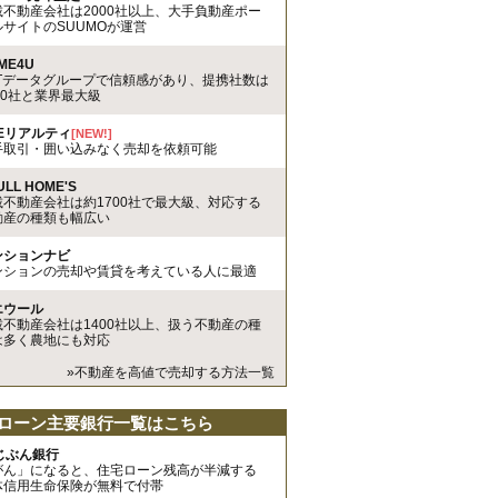
載不動産会社は2000社以上、大手負動産ポー
ルサイトのSUUMOが運営
ME4U
TTデータグループで信頼感があり、提携社数は
00社と業界最大級
REリアルティ
[NEW!]
手取引・囲い込みなく売却を依頼可能
ULL HOME'S
載不動産会社は約1700社で最大級、対応する
動産の種類も幅広い
ンションナビ
ンションの売却や賃貸を考えている人に最適
エウール
載不動産会社は1400社以上、扱う不動産の種
は多く農地にも対応
»不動産を高値で売却する方法一覧
ローン主要銀行一覧はこちら
uじぶん銀行
がん」になると、住宅ローン残高が半減する
体信用生命保険が無料で付帯