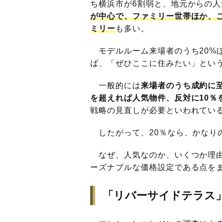
ち横浜市が6割弱と、地元からの
が中心で、ファミリー世帯ほか、
ミリー
も多い。
モデルルーム来場者のうち20%
ば、「ぜひここに住みたい」とい
一般的には
来場者のうち成約に至
を超えれば人気物件、反対に10％
戦略の見直しが必要といわれてい
したがって、20％なら、かなり
なぜ、人気なのか、いくつか理由
ーズナブルな価格設定である点を
「リバーサイドテラス」