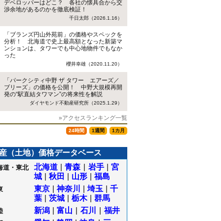
デベロッパーはどこ？ 各社の懐具合から交
渉余地があるのかを徹底検証！
千日太郎（2026.1.16）
「ブランズ円山外苑前」の価格やスペックを
分析！ 北海道で史上最高額となった新築マ
ンションは、タワーでも中心地物件でもなか
った
櫻井幸雄（2020.11.20）
「パークシティ中野 ザ タワー エアーズ／
ブリーズ」の価格を公開！ 中野大規模再開
発の“駅直結タワマン”の将来性を解説
ダイヤモンド不動産研究所（2025.1.29）
»アクセスランキング一覧
24時間
1週間
1カ月
産（土地）価格データベース
北海道
|
青森
|
岩手
|
宮
海道・東北
城
|
秋田
|
山形
|
福島
東京
|
神奈川
|
埼玉
|
千
東
葉
|
茨城
|
栃木
|
群馬
新潟
|
富山
|
石川
|
福井
陸