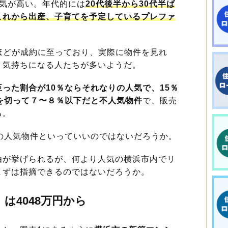
人気が高い。年代的には
20代後半から30代半ば
これから出産、子育てを予定しているプレファ
ほどが成約に至っており、実際に物件を見れ
う気持ちになる人たちが多いようだ。
った割合が10％ならそれなりの人気で、15％
を切って７〜８％以下だと不人気物件
で、販売
る。
の人気物件といっていいのではないだろうか。
が挙げられるが、何より人気の横浜市内でリ
まずは指摘できるのではないだろうか。
は4048万円から