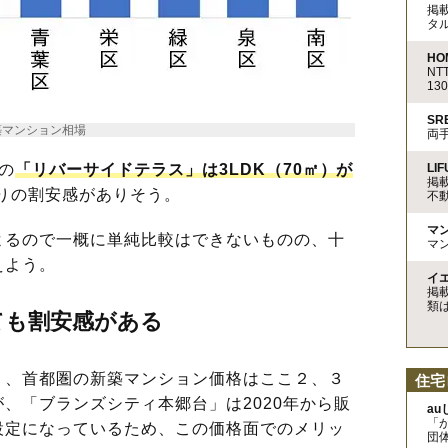
掲
タ
HO
N
13
S
築マンション相場
両
LIF
の
「リバーサイドテラス」は3LDK（70㎡）が
掲
りの割安感がありそう。
不
マ
るので一概に単純比較はできないものの、十
マ
えよう。
イ
掲
類
ても割安感がある
、首都圏の新築マンション価格はここ２、３
住宅
、「ブランズシティ本郷台」は2020年から販
a
「
設定になっているため、この価格面でのメリッ
団