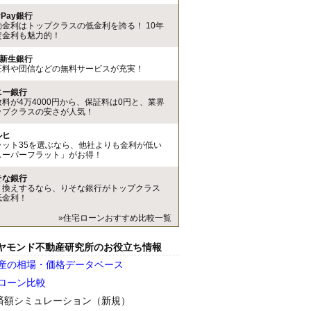
yPay銀行
動金利はトップクラスの低金利を誇る！ 10年
定金利も魅力的！
I新生銀行
証料や団信などの無料サービスが充実！
ニー銀行
数料が4万4000円から、保証料は0円と、業界
ップクラスの安さが人気！
ルヒ
ラット35を選ぶなら、他社よりも金利が低い
スーパーフラット」がお得！
そな銀行
り換えするなら、りそな銀行がトップクラス
低金利！
»住宅ローンおすすめ比較一覧
ヤモンド不動産研究所のお役立ち情報
産の相場・価格データベース
ローン比較
済額シミュレーション（新規）