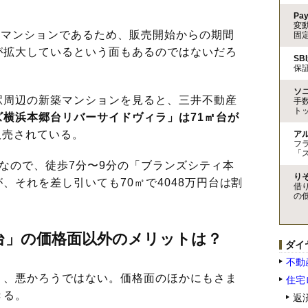
Pa
変
模マンションであるため、販売開始からの期間
固
が拡大しているという面もあるのではないだろ
SB
保
ソ
周辺の新築マンションを見ると、三井不動産
手
ト
ズ横浜本郷台リバーサイドヴィラ」は71㎡台が
販売されている。
ア
フ
「
なので、徒歩7分〜9分の「ブランズシティ本
り
、それを差し引いても70㎡で4048万円台は割
借
の
台」の価格面以外のメリットは？
ダイ
不動
、悪かろうではない。価格面のほかにもさま
住宅
きる。
返