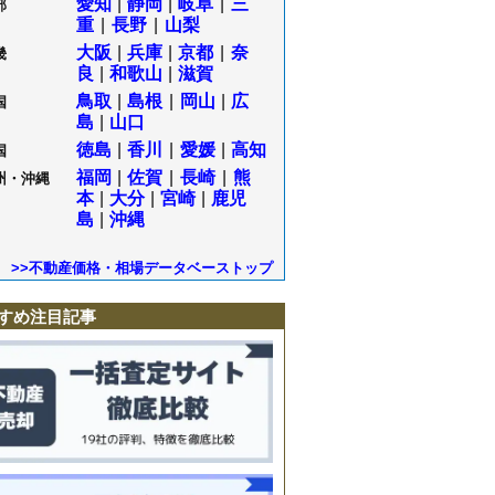
愛知
|
静岡
|
岐阜
|
三
部
重
|
長野
|
山梨
大阪
|
兵庫
|
京都
|
奈
畿
良
|
和歌山
|
滋賀
鳥取
|
島根
|
岡山
|
広
国
島
|
山口
徳島
|
香川
|
愛媛
|
高知
国
福岡
|
佐賀
|
長崎
|
熊
州・沖縄
本
|
大分
|
宮崎
|
鹿児
島
|
沖縄
>>不動産価格・相場データベーストップ
すめ注目記事