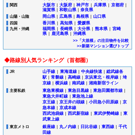
大阪市
|
大阪府
|
神戸市
|
兵庫県
|
京都府
|
関西
滋賀県
|
和歌山県
|
奈良県
岡山県
|
広島県
|
島根県
|
山口県
山陽・山陰
香川県
|
高知県
|
愛媛県
四国
福岡県
|
長崎県
|
大分県
|
熊本県
|
宮崎
九州・沖縄
県
|
鹿児島県
|
沖縄県
>>「大規模」の注目物件を比較
>>新築マンション選びトップ
◆路線別人気ランキング（首都圏）
山手線
|
東海道線
|
中央線快速
|
総武線各
JR
駅
|
常磐線
|
高崎線
|
京浜東北・根岸線
|
埼
京線
|
横浜線
|
南武線
|
湘南新宿ライン
東急東横線
|
東急目黒線
|
東急田園都市線
|
主要私鉄
東急大井町線
|
東急池上線
京王線
|
京王井の頭線
|
小田急小田原線
|
京
急本線
|
京成本線
西武池袋線
|
西武新宿線
|
東武伊勢崎線
|
東
武東上線
銀座線
|
丸ノ内線
|
日比谷線
|
東西線
|
千代
東京メトロ
田線