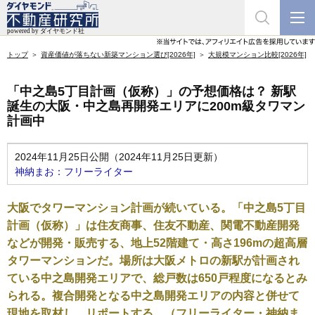
トップ
資産価値が落ちない新築マンション選び[2026年]
大規模マンション比較[2026年]
「中之島5丁目計画（仮称）」の予想価格は？ 新駅
誕生の大阪・中之島再開発エリアに200m級タワマン
計画中
2024年11月25日公開（2024年11月25日更新）
神納まお：フリーライター
大阪でタワーマンション計画が続いている。「中之島5丁目
計画（仮称）」は住友商事、住友不動産、関電不動産開発
などが開発・販売する、地上52階建て・高さ196mの超高層
タワーマンションだ。場所は大阪メトロの新駅が計画され
ている中之島開発エリアで、総戸数は650戸程度になるとみ
られる。複合開発となる中之島開発エリアの内容と併せて
現地を取材し、リポートする。（フリーライター・神納ま