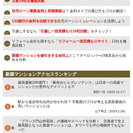
主要19社を徹底比較
住宅ローン最新金利と長期推移
は？ 金利タイプの選び方をプロが解説！
132銀行の金利を比較できる
住宅ローンシミュレーションを活用しよう
引越しするなら「
引越し一括見積もり10社比較
」をチェック！
リフォーム会社を探すなら「
リフォーム一括見積もりサイト
」12社を徹
底比較！
新築マンションを値引きする会社
はどこ？デベロッパーの懐具合から傾
向を分析
新築マンションアクセスランキング
最高価格200億円！「麻布台ヒルズレジデンス」は日本一の高級マ
ンションだが意外なデメリットも?!
高田一洋（2023.11.17）
駅から徒歩何分以内が分かれ目？ 不動産のプロが考える資産価値の
高いマンションとは
山下和之（2025.1.28）
「ブランズ円山外苑前」の価格やスペックを分析！ 北海道で史上
最高額となった新築マンションは、タワーでも中心地物件でもなか
った