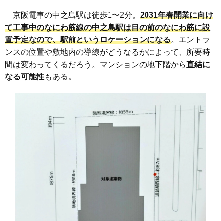
京阪電車の中之島駅は徒歩1〜2分。
2031年春開業に向け
て工事中の
なにわ筋線の中之島駅
は目の前のなにわ筋に設
置予定なので、駅前というロケーションになる
。エントラ
ンスの位置や敷地内の導線がどうなるかによって、所要時
間は変わってくるだろう。マンションの地下階から
直結に
なる可能性
もある。