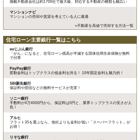
掲載不動産会社は約1700社で最大級、対応する不動産の種類も幅広い
マンションナビ
マンションの売却や賃貸を考えている人に最適
»不動産を高値で売却する方法一覧
住宅ローン主要銀行一覧はこちら
auじぶん銀行
「がん」になると、住宅ローン残高が半減する団体信用生命保険が無料
で付帯
PayPay銀行
変動金利はトップクラスの低金利を誇る！ 10年固定金利も魅力的！
SBI新生銀行
保証料や団信などの無料サービスが充実！
ソニー銀行
手数料が4万4000円から、保証料は0円と、業界トップクラスの安さが人
気！
アルヒ
フラット35を選ぶなら、他社よりも金利が低い「スーパーフラット」が
お得！
りそな銀行