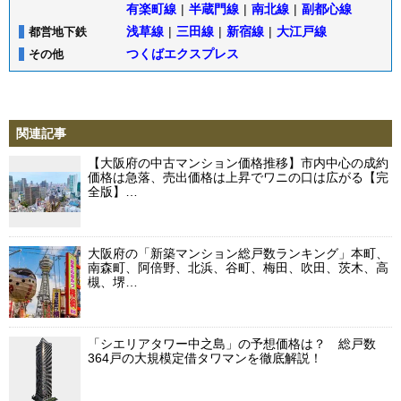
有楽町線
|
半蔵門線
|
南北線
|
副都心線
浅草線
|
三田線
|
新宿線
|
大江戸線
都営地下鉄
つくばエクスプレス
その他
関連記事
【大阪府の中古マンション価格推移】市内中心の成約
価格は急落、売出価格は上昇でワニの口は広がる【完
全版】…
大阪府の「新築マンション総戸数ランキング」本町、
南森町、阿倍野、北浜、谷町、梅田、吹田、茨木、高
槻、堺…
「シエリアタワー中之島」の予想価格は？ 総戸数
364戸の大規模定借タワマンを徹底解説！