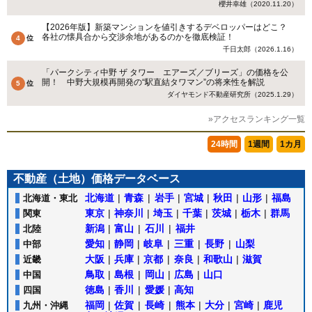
櫻井幸雄（2020.11.20）
【2026年版】新築マンションを値引きするデベロッパーはどこ？
各社の懐具合から交渉余地があるのかを徹底検証！
千日太郎（2026.1.16）
「パークシティ中野 ザ タワー エアーズ／ブリーズ」の価格を公
開！ 中野大規模再開発の“駅直結タワマン”の将来性を解説
ダイヤモンド不動産研究所（2025.1.29）
»アクセスランキング一覧
24時間
1週間
1カ月
不動産（土地）価格データベース
北海道
|
青森
|
岩手
|
宮城
|
秋田
|
山形
|
福島
北海道・東北
東京
|
神奈川
|
埼玉
|
千葉
|
茨城
|
栃木
|
群馬
関東
新潟
|
富山
|
石川
|
福井
北陸
愛知
|
静岡
|
岐阜
|
三重
|
長野
|
山梨
中部
大阪
|
兵庫
|
京都
|
奈良
|
和歌山
|
滋賀
近畿
鳥取
|
島根
|
岡山
|
広島
|
山口
中国
徳島
|
香川
|
愛媛
|
高知
四国
福岡
|
佐賀
|
長崎
|
熊本
|
大分
|
宮崎
|
鹿児
九州・沖縄