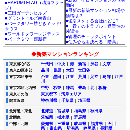
■
HARUMI FLAG（晴海フラッ
動向
グ）
■
最新の新築マンション相場や
■
三田ガーデンヒルズ
価格は？
■
グランドヒルズ南青山
■
値引きをする会社はどこ?
■
パークタワー勝どきミッド/
■
「音」のトラブル！遮音性の
サウス
確認法
■
ワールドタワーレジデンス
■
管理のチェックポイント
■
パークタワー西新宿
■
住み心地を決める「階高」
◆新築マンションランキング
千代田
|
中央
|
港
|
新宿
|
渋谷
|
文京
東京都心6区
品川
|
目黒
|
大田
|
世田谷
東京23区南部
台東
|
墨田
|
江東
|
荒川
|
足立
|
葛飾
|
江戸
東京23区東部
川
中野
|
杉並
|
練馬
|
豊島
|
北
|
板橋
東京23区北西部
東京都下
|
湾岸エリア
東京その他
神奈川県
|
千葉県
|
埼玉県
関東近県
北海道
|
宮城県
|
福島県
|
秋田県
北海道・東北
茨城県
|
栃木県
|
群馬県
北関東
愛知県
|
三重県
|
岐阜県
|
福井県
|
石川
中部・北陸
県
|
富山県
|
新潟県
|
静岡県
|
長野県