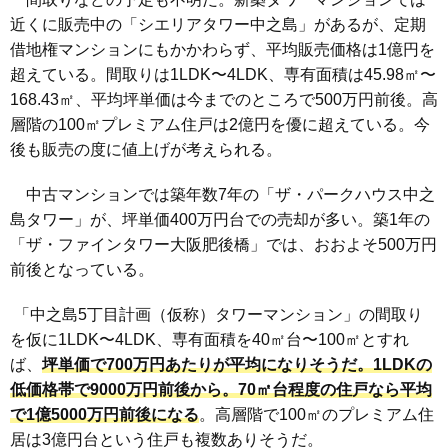
近くに販売中の「シエリアタワー中之島」があるが、定期
借地権マンションにもかかわらず、平均販売価格は1億円を
超えている。間取りは1LDK〜4LDK、専有面積は45.98㎡〜
168.43㎡、平均坪単価は今までのところで500万円前後。高
層階の100㎡プレミアム住戸は2億円を優に超えている。今
後も販売の度に値上げが考えられる。
中古マンションでは築年数7年の「ザ・パークハウス中之
島タワー」が、坪単価400万円台での売却が多い。築1年の
「ザ・ファインタワー大阪肥後橋」では、おおよそ500万円
前後となっている。
「中之島5丁目計画（仮称）タワーマンション」の間取り
を仮に1LDK〜4LDK、専有面積を40㎡台〜100㎡とすれ
ば、
坪単価で700万円
あたりが平均になりそうだ。1LDKの
低価格帯で
9000万円前後から。
70㎡台程度の住戸なら
平均
で1億5000万円前後
になる
。高層階で100㎡のプレミアム住
居は3億円台という住戸も複数ありそうだ。