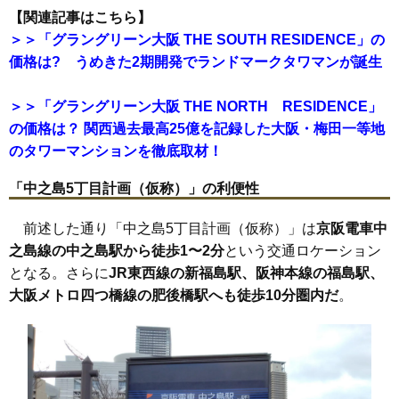
【関連記事はこちら】
＞＞「グラングリーン大阪 THE SOUTH RESIDENCE」の
価格は? うめきた2期開発でランドマークタワマンが誕生
＞＞「グラングリーン大阪 THE NORTH RESIDENCE」
の価格は？ 関西過去最高25億を記録した大阪・梅田一等地
のタワーマンションを徹底取材！
「中之島5丁目計画（仮称）」の利便性
前述した通り「中之島5丁目計画（仮称）」は
京阪電車中
之島線の中之島駅から徒歩1〜2分
という交通ロケーション
となる。さらに
JR東西線の新福島駅、阪神本線の福島駅、
大阪メトロ四つ橋線の肥後橋駅へも徒歩10分圏内だ
。