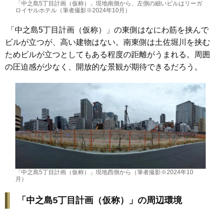
「中之島5丁目計画（仮称）」現地南側から、左側の細いビルはリーガ
ロイヤルホテル（筆者撮影※2024年10月）
「中之島5丁目計画（仮称）」の東側はなにわ筋を挟んで
ビルが立つが、高い建物はない。南東側は土佐堀川を挟む
ためビルが立つとしてもある程度の距離がうまれる。周囲
の圧迫感が少なく、開放的な景観が期待できるだろう。
「中之島5丁目計画（仮称）」現地西側から（筆者撮影※2024年10
月）
「中之島5丁目計画（仮称）」の周辺環境