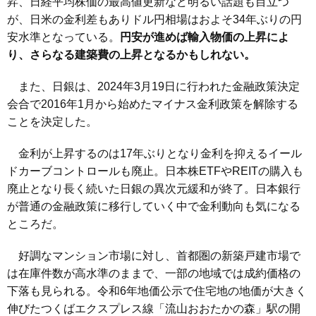
昇、日経平均株価の最高値更新など明るい話題も目立つ
が、日米の金利差もありドル円相場はおよそ34年ぶりの円
安水準となっている。
円安が進めば輸入物価の上昇によ
り、さらなる建築費の上昇となるかもしれない。
また、日銀は、2024年3月19日に行われた金融政策決定
会合で2016年1月から始めたマイナス金利政策を解除する
ことを決定した。
金利が上昇するのは17年ぶりとなり金利を抑えるイール
ドカーブコントロールも廃止。日本株ETFやREITの購入も
廃止となり長く続いた日銀の異次元緩和が終了。日本銀行
が普通の金融政策に移行していく中で金利動向も気になる
ところだ。
好調なマンション市場に対し、首都圏の新築戸建市場で
は在庫件数が高水準のままで、一部の地域では成約価格の
下落も見られる。令和6年地価公示で住宅地の地価が大きく
伸びたつくばエクスプレス線「流山おおたかの森」駅の開