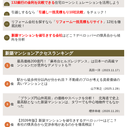
132銀行の金利を比較できる
住宅ローンシミュレーションを活用しよう
引越しするなら「
引越し一括見積もり10社比較
」をチェック！
リフォーム会社を探すなら「
リフォーム一括見積もりサイト
」12社を徹
底比較！
新築マンションを値引きする会社
はどこ？デベロッパーの懐具合から傾
向を分析
新築マンションアクセスランキング
最高価格200億円！「麻布台ヒルズレジデンス」は日本一の高級マ
ンションだが意外なデメリットも?!
高田一洋（2023.11.17）
駅から徒歩何分以内が分かれ目？ 不動産のプロが考える資産価値の
高いマンションとは
山下和之（2025.1.28）
「ブランズ円山外苑前」の価格やスペックを分析！ 北海道で史上
最高額となった新築マンションは、タワーでも中心地物件でもなか
った
櫻井幸雄（2020.11.20）
【2026年版】新築マンションを値引きするデベロッパーはどこ？
各社の懐具合から交渉余地があるのかを徹底検証！