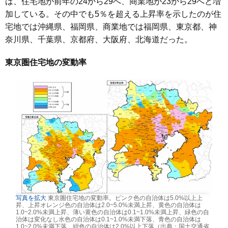
は、住宅地が前年の24から29へ、商業地が23から29へと増
加している。その中でも5％を超える上昇率を示したのが住
宅地では沖縄県、福岡県、商業地では福岡県、東京都、神
奈川県、千葉県、京都府、大阪府、北海道だった。
東京圏住宅地の変動率
写真を拡大
東京圏住宅地の変動率。ピンク色の自治体は5.0%以上上
昇、上昇オレンジ色の自治体は2.0~5.0%未満上昇、黄色の自治体は
1.0~2.0%未満上昇、薄い黄色の自治体は0.1~1.0%未満上昇、緑色の自
治体は変化なし水色の自治体は0.1~1.0%未満下落、青色の自治体は
1.0~2.0%未満下落、紺色の自治体は2.0%以上下落（出典：国土交通省