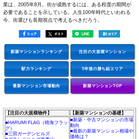
業は、2005年8月。街が成熟するには、ある程度の期間が
必要であることを示している。人生100年時代といわれる
今、街選びも長期視点で考えるべきだろう。
新築マンションランキング
注目の大規模マンション
駅力ランキング
5年後の勝ち組エリア
最新マンション市場動向
新築マンションTOP
【注目の大規模物件】
【新築マンションの基礎】
■
新築・中古マンションの市場
■
HARUMI FLAG（晴海フラッ
動向
グ）
■
最新の新築マンション相場や
■
三田ガーデンヒルズ
価格は？