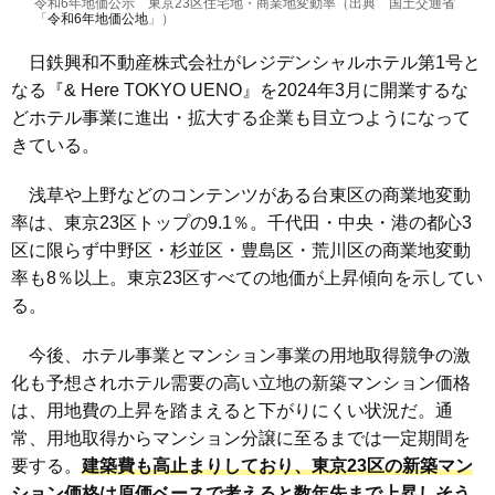
令和6年地価公示 東京23区住宅地・商業地変動率（出典 国土交通省
「
令和6年地価公地
」）
日鉄興和不動産株式会社がレジデンシャルホテル第1号と
なる『& Here TOKYO UENO』を2024年3月に開業するな
どホテル事業に進出・拡大する企業も目立つようになって
きている。
浅草や上野などのコンテンツがある台東区の商業地変動
率は、東京23区トップの9.1％。千代田・中央・港の都心3
区に限らず中野区・杉並区・豊島区・荒川区の商業地変動
率も8％以上。東京23区すべての地価が上昇傾向を示してい
る。
今後、ホテル事業とマンション事業の用地取得競争の激
化も予想されホテル需要の高い立地の新築マンション価格
は、用地費の上昇を踏まえると下がりにくい状況だ。通
常、用地取得からマンション分譲に至るまでは一定期間を
要する。
建築費も高止まりしており、東京23区の新築マン
ション価格は原価ベースで考えると数年先まで上昇しそう