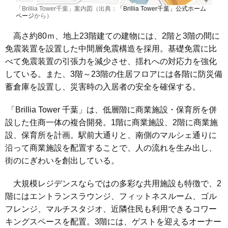
「Brillia Tower千葉」案内図（出典：
「Brillia Tower千葉」公式ホーム
ページ
から）
高さ約80ｍ、地上23階建ての建物には、2階と3階の間に
免震装置を設置した中間層免震構造を採用。基礎免震に比
べて免震装置の引張力を減少させ、揺れへの対応力を強化
している。また、3階～23階の住居フロアには各階に防災備
蓄倉庫を設置し、災害時の入居者の安全を確保する。
「Brillia Tower 千葉」は、低層階に商業施設・保育所を併
設した住商一体の複合開発。1階に商業施設、2階に商業施
設、保育所を計画。駅前大通りと、南側のマルシェ通りに
沿って商業施設を配置することで、人の流れを生み出し、
街のにぎわいを創出している。
大規模レジデンスならではの多彩な共用施設も特徴で、2
階にはエントランスラウンジ、フィットネスルーム、ゴル
フレンジ、マルチスタジオ、近隣住民も利用できるコワー
キングスペースを配置。3階には、ゲストを迎えるオーナー