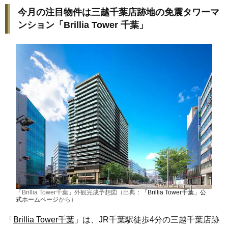
今月の注目物件は三越千葉店跡地の免震タワーマ
ンション「Brillia Tower 千葉」
「Brillia Tower千葉」外観完成予想図（出典：
「Brillia Tower千葉」公
式ホームページ
から）
「
Brillia Tower千葉
」は、JR千葉駅徒歩4分の三越千葉店跡