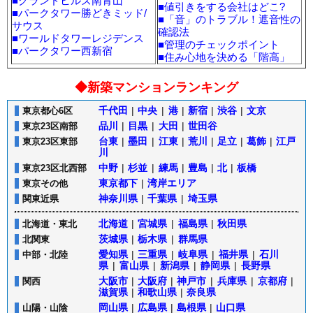
■
グランドヒルズ南青山
■
値引きをする会社はどこ?
■
パークタワー勝どきミッド/
■
「音」のトラブル！遮音性の
サウス
確認法
■
ワールドタワーレジデンス
■
管理のチェックポイント
■
パークタワー西新宿
■
住み心地を決める「階高」
◆新築マンションランキング
千代田
|
中央
|
港
|
新宿
|
渋谷
|
文京
東京都心6区
品川
|
目黒
|
大田
|
世田谷
東京23区南部
台東
|
墨田
|
江東
|
荒川
|
足立
|
葛飾
|
江戸
東京23区東部
川
中野
|
杉並
|
練馬
|
豊島
|
北
|
板橋
東京23区北西部
東京都下
|
湾岸エリア
東京その他
神奈川県
|
千葉県
|
埼玉県
関東近県
北海道
|
宮城県
|
福島県
|
秋田県
北海道・東北
茨城県
|
栃木県
|
群馬県
北関東
愛知県
|
三重県
|
岐阜県
|
福井県
|
石川
中部・北陸
県
|
富山県
|
新潟県
|
静岡県
|
長野県
大阪市
|
大阪府
|
神戸市
|
兵庫県
|
京都府
|
関西
滋賀県
|
和歌山県
|
奈良県
岡山県
|
広島県
|
島根県
|
山口県
山陽・山陰