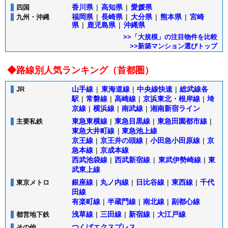
香川県
|
高知県
|
愛媛県
四国
福岡県
|
長崎県
|
大分県
|
熊本県
|
宮崎
九州・沖縄
県
|
鹿児島県
|
沖縄県
>>「大規模」の注目物件を比較
>>新築マンション選びトップ
◆路線別人気ランキング（首都圏）
山手線
|
東海道線
|
中央線快速
|
総武線各
JR
駅
|
常磐線
|
高崎線
|
京浜東北・根岸線
|
埼
京線
|
横浜線
|
南武線
|
湘南新宿ライン
東急東横線
|
東急目黒線
|
東急田園都市線
|
主要私鉄
東急大井町線
|
東急池上線
京王線
|
京王井の頭線
|
小田急小田原線
|
京
急本線
|
京成本線
西武池袋線
|
西武新宿線
|
東武伊勢崎線
|
東
武東上線
銀座線
|
丸ノ内線
|
日比谷線
|
東西線
|
千代
東京メトロ
田線
有楽町線
|
半蔵門線
|
南北線
|
副都心線
浅草線
|
三田線
|
新宿線
|
大江戸線
都営地下鉄
つくばエクスプレス
その他