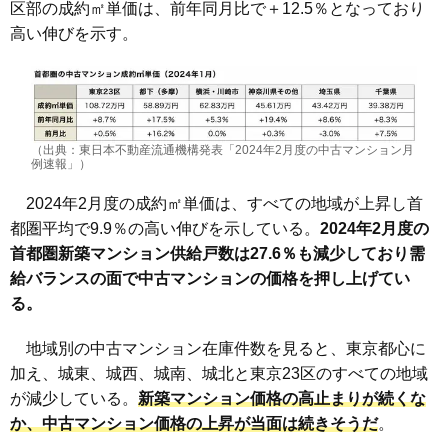
区部の成約㎡単価は、前年同月比で＋12.5％となっており
高い伸びを示す。
（出典：東日本不動産流通機構発表「2024年2月度の中古マンション月
例速報」）
2024年2月度の成約㎡単価は、すべての地域が上昇し首
都圏平均で9.9％の高い伸びを示している。
2024
年2
月度の
首都圏新築マンション供給戸数は27.6
％も減少しており需
給バランスの面で中古マンションの価格を押し上げてい
る。
地域別の中古マンション在庫件数を見ると、東京都心に
加え、城東、城西、城南、城北と東京23区のすべての地域
が減少している。
新築マンション価格の高止まりが続くな
か、中古マンション価格の上昇が当面は続きそうだ
。