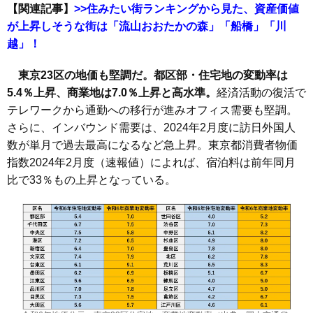
【関連記事】
>>住みたい街ランキングから見た、資産価値
が上昇しそうな街は「流山おおたかの森」「船橋」「川
越」！
東京
23
区の地価も堅調だ。都区部・住宅地の変動率は
5.4
％上昇、商業地は7.0
％上昇と高水準。
経済活動の復活で
テレワークから通勤への移行が進みオフィス需要も堅調。
さらに、インバウンド需要は、2024年2月度に訪日外国人
数が単月で過去最高になるなど急上昇。東京都消費者物価
指数2024年2月度（速報値）によれば、宿泊料は前年同月
比で33％もの上昇となっている。