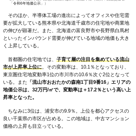
「
令和6年地価公示
」）
そのほか、半導体工場の進出によってオフィスや住宅需
要が拡大している熊本県や北海道千歳市の住宅地や商業地
の伸びが顕著だ。また、北海道の富良野市や長野県白馬村
といったインバウンド需要が伸びている地域の地価も大き
く上昇している。
首都圏の住宅地では、
子育て層の注目を集めている流山
市が上昇率上位に
。その変動率は、10.1％となっており、
東京圏住宅地変動率1位の市川市の10.6％次ぐ2位となって
いる。また
「流山市おおたかの森南
1
丁目9
番16」エリアの
地価公示は、32万円/
㎡で、変動率は＋17.2
％という高い上
昇率となった。
ちなみに3位は、浦安市の9.9％。上位を都心アクセスの
良い千葉県の市区が占める。この地域は、中古マンション
価格の上昇も目立っている。