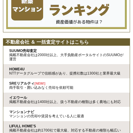
不動産会社 ＆ 一括査定サイトはこちら
SUUMO売却査定
掲載不動産会社は2000社以上、大手負動産ポータルサイトのSUUMOが
運営
HOME4U
NTTデータグループで信頼感があり、提携社数は1300社と業界最大級
SREリアルティ
[NEW!]
両手取引・囲い込みなく売却を依頼可能
イエウール
掲載不動産会社は1400社以上、扱う不動産の種類は多く農地にも対応
マンションナビ
マンションの売却や賃貸を考えている人に最適
LIFULL HOME'S
掲載不動産会社は約1700社で最大級、対応する不動産の種類も幅広い