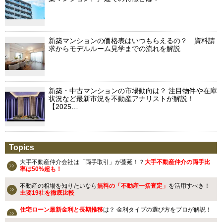
新築マンションの価格表はいつもらえるの？ 資料請
求からモデルルーム見学までの流れを解説
新築・中古マンションの市場動向は？ 注目物件や在庫
状況など最新市況を不動産アナリストが解説！
【2025…
Topics
大手不動産仲介会社は「両手取引」が蔓延！？
大手不動産仲介の両手比
率は50%超も！
不動産の相場を知りたいなら
無料の「不動産一括査定」
を活用すべき！
主要19社を徹底比較
住宅ローン最新金利と長期推移
は？ 金利タイプの選び方をプロが解説！