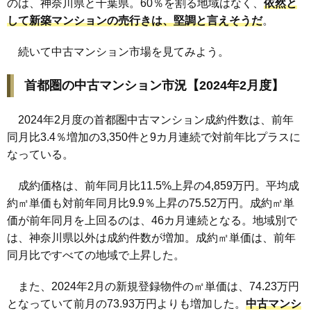
のは、神奈川県と千葉県。60％を割る地域はなく、
依然と
して新築マンションの売行きは、堅調と言えそうだ
。
続いて中古マンション市場を見てみよう。
首都圏の中古マンション市況【2024年2月度】
2024年2月度の首都圏中古マンション成約件数は、前年
同月比3.4％増加の3,350件と9カ月連続で対前年比プラスに
なっている。
成約価格は、前年同月比11.5%上昇の4,859万円。平均成
約㎡単価も対前年同月比9.9％上昇の75.52万円。成約㎡単
価が前年同月を上回るのは、46カ月連続となる。地域別で
は、神奈川県以外は成約件数が増加。成約㎡単価は、前年
同月比ですべての地域で上昇した。
また、2024年2月の新規登録物件の㎡単価は、74.23万円
となっていて前月の73.93万円よりも増加した。
中古マンシ