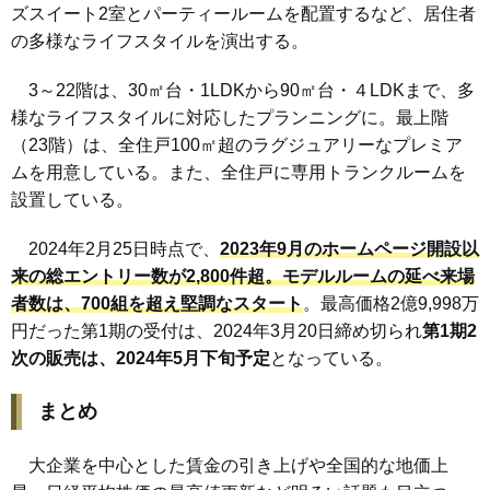
ズスイート2室とパーティールームを配置するなど、居住者
の多様なライフスタイルを演出する。
3～22階は、30㎡台・1LDKから90㎡台・４LDKまで、多
様なライフスタイルに対応したプランニングに。最上階
（23階）は、全住戸100㎡超のラグジュアリーなプレミア
ムを用意している。また、全住戸に専用トランクルームを
設置している。
2024年2月25日時点で、
2023年9月のホームページ開設以
来の総エントリー数が2,800件超。モデルルームの延べ来場
者数は、700組を超え堅調なスタート
。最高価格2億9,998万
円だった第1期の受付は、2024年3月20日締め切られ
第
1
期2
次の販売は、2024
年5
月下旬予定
となっている。
まとめ
大企業を中心とした賃金の引き上げや全国的な地価上