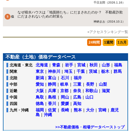
千日太郎（2026.1.16）
なぜ積水ハウスは「地面師たち」にだまされたのか？ 不動産詐欺
にだまされないための対策も
神納まお（2024.10.1）
»アクセスランキング一覧
24時間
1週間
1カ月
不動産（土地）価格データベース
北海道
|
青森
|
岩手
|
宮城
|
秋田
|
山形
|
福島
北海道・東北
東京
|
神奈川
|
埼玉
|
千葉
|
茨城
|
栃木
|
群馬
関東
新潟
|
富山
|
石川
|
福井
北陸
愛知
|
静岡
|
岐阜
|
三重
|
長野
|
山梨
中部
大阪
|
兵庫
|
京都
|
奈良
|
和歌山
|
滋賀
近畿
鳥取
|
島根
|
岡山
|
広島
|
山口
中国
徳島
|
香川
|
愛媛
|
高知
四国
福岡
|
佐賀
|
長崎
|
熊本
|
大分
|
宮崎
|
鹿児
九州・沖縄
島
|
沖縄
>>不動産価格・相場データベーストップ