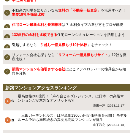
率は50%超も！
不動産の相場を知りたいなら
無料の「不動産一括査定」
を活用すべき！
主要19社を徹底比較
住宅ローン最新金利と長期推移
は？ 金利タイプの選び方をプロが解説！
132銀行の金利を比較できる
住宅ローンシミュレーションを活用しよう
引越しするなら「
引越し一括見積もり10社比較
」をチェック！
リフォーム会社を探すなら「
リフォーム一括見積もりサイト
」12社を徹
底比較！
新築マンションを値引きする会社
はどこ？デベロッパーの懐具合から傾
向を分析
新築マンションアクセスランキング
最高価格200億円！「麻布台ヒルズレジデンス」は日本一の高級マ
ンションだが意外なデメリットも?!
高田一洋（2023.11.17）
「三田ガーデンヒルズ」は坪単価1300万円!? 価格表を公開！ モデル
ルーム予約も満席続きの異次元高級マンションが誕生
山下和之（2022.11.18）