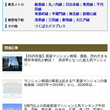
銀座線
|
丸ノ内線
|
日比谷線
|
東西線
|
千代
東京メトロ
田線
有楽町線
|
半蔵門線
|
南北線
|
副都心線
浅草線
|
三田線
|
新宿線
|
大江戸線
都営地下鉄
つくばエクスプレス
その他
関連記事
【2025年版】新築マンション相場、価格、売れ行きを
櫻井幸雄氏が解説！ 高倍率となった超人気マンショ
ン…
マンション相場の暴落は起きる!? 新築マンションの価
格推移（2007年〜2019年）から、2020年以…
1億円以上の高級新築マンション人気ランキング中目
黒、高輪、恵比寿、白金台、広尾、虎ノ門、芝浦な