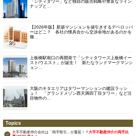
「シティタワー」など独自の販売戦略や豊富なライン
ナップと…
【2026年版】新築マンションを値引きするデベロッパ
ーはどこ？ 各社の懐具合から交渉余地があるのかを
徹…
上板橋駅南口の再開発で「シティタワーズ上板橋イー
スト/ウエスト」が誕生！ 新たなランドマークマンシ
ョン…
大阪のキタエリアはタワーマンションの建設ラッシ
ュ！ 「グランドメゾン西天満四丁目タワー」など注
目物件の…
Topics
大手不動産仲介会社は「両手取引」が蔓延！？
大手不動産仲介の両手比