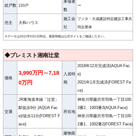
来場者
総戸数
ー
220戸
数
施工会
フジタ・大成建設特定建設工事共
売主
大和ハウス
社
同企業体
※データは2021年5月1日時点。最新情報は公式サイトをご確認ください。
◆プレミスト湘南辻堂
2018年12月完成済(AQUA Fac
3,990万円～7,18
入居時
e)
価格
0万円
期
2021年1月完成済(FOREST Fa
ce)
JR東海道本線「辻堂」
神奈川県藤沢市羽鳥一丁目100
駅徒歩9分 (AQUA Fac
3番2、1003番3(AQUA Face)
交通
所在地
e)/徒歩11分(FOREST F
神奈川県藤沢市羽鳥一丁目100
ace)
2番1、1002番2(FOREST Face)
建物面