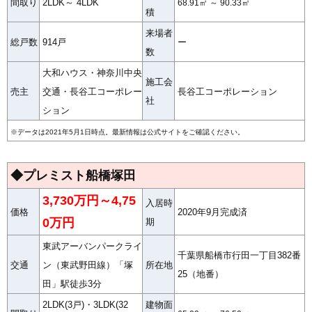
間取り
2LDK～ 4LDK
68.91㎡ ～ 90.33㎡
積
来場者
総戸数
914戸
ー
数
大和ハウス・神奈川中央
施工会
売主
交通・長谷工コーポレー
長谷工コーポレーション
社
ション
※データは2021年5月1日時点。最新情報は公式サイトをご確認ください。
◆プレミスト船橋塚田
3,730万円～4,75
入居時
価格
2020年9月完成済
0万円
期
東武アーバンパークライ
千葉県船橋市行田一丁目382番
交通
ン（東武野田線）「塚
所在地
25（地番）
田」駅徒歩3分
2LDK(3戸)・3LDK(32
建物面