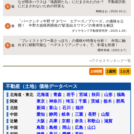
なぜ積水ハウスは「地面師たち」にだまされたのか？ 不動産詐欺
にだまされないための対策も
神納まお（2024.10.1）
「パークシティ中野 ザ タワー エアーズ／ブリーズ」の価格を公
開！ 中野大規模再開発の“駅直結タワマン”の将来性を解説
ダイヤモンド不動産研究所（2025.1.29）
「プレミストタワー新さっぽろ」の価格や特徴を分析！ 外気に触
れずに移動可能な「ペデストリアンデッキ」で、冬場も快適！
櫻井幸雄（2022.3.7）
»アクセスランキング一覧
24時間
1週間
1カ月
不動産（土地）価格データベース
北海道
|
青森
|
岩手
|
宮城
|
秋田
|
山形
|
福島
北海道・東北
東京
|
神奈川
|
埼玉
|
千葉
|
茨城
|
栃木
|
群馬
関東
新潟
|
富山
|
石川
|
福井
北陸
愛知
|
静岡
|
岐阜
|
三重
|
長野
|
山梨
中部
大阪
|
兵庫
|
京都
|
奈良
|
和歌山
|
滋賀
近畿
鳥取
|
島根
|
岡山
|
広島
|
山口
中国