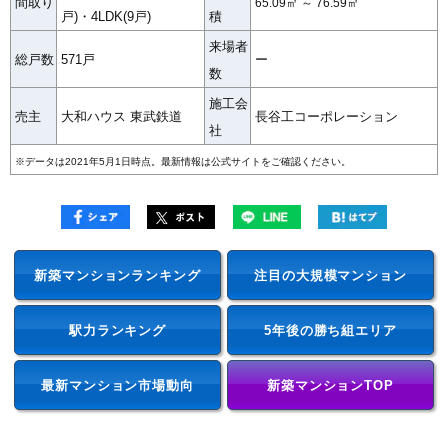
間取り
65.09㎡ ～ 76.59㎡
戸)・4LDK(9戸)
積
来場者
総戸数
571戸
ー
数
施工会
売主
大和ハウス 東武鉄道
長谷工コーポレーション
社
※データは2021年5月1日時点。最新情報は公式サイトをご確認ください。
新築マンションランキング
注目の大規模マンション
駅力ランキング
5年後の勝ち組エリア
最新マンション市場動向
新築マンションTOP