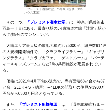
「プレミスト湘南辻堂」の外観（提供：大和
ハウス工業）
その一つ、
「プレミスト湘南辻堂」
は、神奈川県藤沢市
羽鳥一丁目にあり、最寄り駅のJR東海道本線「辻堂」駅か
ら徒歩9分のマンションだ。
湘南エリア最大級の敷地面積約3万5000㎡、総戸数914戸
の大規模開発物件で、「クラブライブラリー」「ギャザリ
ングテラス」「クラブカフェ」「ゲストルーム」「パーテ
ィー＆キッズルーム」など16の共用施設が用意されてい
る。
価格は2021年4月下旬の販売で、専有面積68㎡台から87
㎡台、2LDK＋S（納戸）～4LDKの間取りの住戸が3900万
円台から6300万円台となっている。
また、
「プレミスト船橋塚田」
は、千葉県船橋市行田一