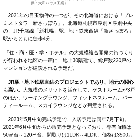
供：大和ハウス工業）
2021年の目玉物件の一つが、その北海道における「プレ
ミストタワー新さっぽろ」。北海道札幌市厚別区厚別中央
の、JR千歳線「新札幌」駅、地下鉄東西線「新さっぽろ」
駅からともに徒歩4分。
「住・商・医・学・ホテル」の大規模複合開発の街づくり
が行われる地区の一画に、地上30階建て、総戸数220戸の
マンションが建設される予定だ。
JR駅・地下鉄駅直結のプロジェクトであり、地元の関心
も高い。
大規模のメリットを活かして、ゲストルームが3戸
のほか、ワーキングラウンジ、フィットネスルーム、パー
ティールーム、スカイラウンジなどが用意される。
2023年5月中旬完成予定で、入居予定は同年7月下旬。
2021年6月中旬からの販売予定となっており、専有面積は
50㎡台～120㎡台、間取りは1LDK～4LDK、価格は3500万