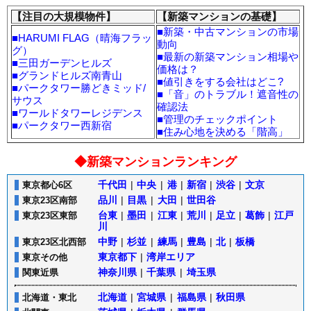
【注目の大規模物件】
【新築マンションの基礎】
■
新築・中古マンションの市場
■
HARUMI FLAG（晴海フラッ
動向
グ）
■
最新の新築マンション相場や
■
三田ガーデンヒルズ
価格は？
■
グランドヒルズ南青山
■
値引きをする会社はどこ?
■
パークタワー勝どきミッド/
■
「音」のトラブル！遮音性の
サウス
確認法
■
ワールドタワーレジデンス
■
管理のチェックポイント
■
パークタワー西新宿
■
住み心地を決める「階高」
◆新築マンションランキング
千代田
|
中央
|
港
|
新宿
|
渋谷
|
文京
東京都心6区
品川
|
目黒
|
大田
|
世田谷
東京23区南部
台東
|
墨田
|
江東
|
荒川
|
足立
|
葛飾
|
江戸
東京23区東部
川
中野
|
杉並
|
練馬
|
豊島
|
北
|
板橋
東京23区北西部
東京都下
|
湾岸エリア
東京その他
神奈川県
|
千葉県
|
埼玉県
関東近県
北海道
|
宮城県
|
福島県
|
秋田県
北海道・東北