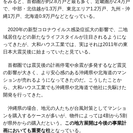
をみると、首都圏が約2.8万戸と最も多く、近畿圏が2.4万戸
で、中部・北信越が1.3万戸、東北エリア1.2万戸、九州・沖
縄1万戸、北海道0.9万戸などとなっている。
2020年の新型コロナウイルス感染症拡大の影響で、二地
域居住などの新たなライフスタイルが注目されるようにな
ってきたが、大和ハウス工業では、実はそれは2011年の東
日本大震災後に始まっていたと見ている。
首都圏では震災後の計画停電や余震が多発するなど震災
の影響が大きく、より安心感のある沖縄県や北海道のマン
ションが売れるようになってきたのだ。こうしたことか
ら、大和ハウス工業でも沖縄県や北海道で他社に先駆けた
開発を行ってきた。
沖縄県の場合、地元の人たちが台風対策としてマンショ
ンを購入するケースが多いが、物件によっては4割から5割
が県外からの購入だという。
この地方展開は今後の事業計
画においても重要な柱
となっている。