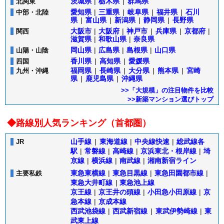
茨城県
|
栃木県
|
群馬県
北関東
愛知県
|
三重県
|
岐阜県
|
福井県
|
石川
中部・北陸
県
|
富山県
|
新潟県
|
静岡県
|
長野県
大阪市
|
大阪府
|
神戸市
|
兵庫県
|
京都府
|
関西
滋賀県
|
和歌山県
|
奈良県
岡山県
|
広島県
|
島根県
|
山口県
山陽・山陰
香川県
|
高知県
|
愛媛県
四国
福岡県
|
長崎県
|
大分県
|
熊本県
|
宮崎
九州・沖縄
県
|
鹿児島県
|
沖縄県
>>「大規模」の注目物件を比較
>>新築マンション選びトップ
◆路線別人気ランキング（首都圏）
山手線
|
東海道線
|
中央線快速
|
総武線各
JR
駅
|
常磐線
|
高崎線
|
京浜東北・根岸線
|
埼
京線
|
横浜線
|
南武線
|
湘南新宿ライン
東急東横線
|
東急目黒線
|
東急田園都市線
|
主要私鉄
東急大井町線
|
東急池上線
京王線
|
京王井の頭線
|
小田急小田原線
|
京
急本線
|
京成本線
西武池袋線
|
西武新宿線
|
東武伊勢崎線
|
東
武東上線