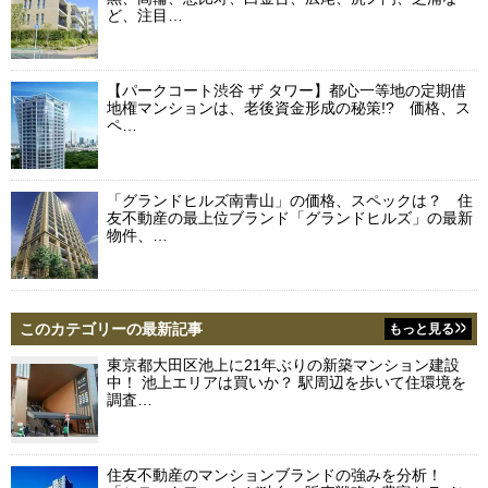
ど、注目…
【パークコート渋谷 ザ タワー】都心一等地の定期借
地権マンションは、老後資金形成の秘策!? 価格、ス
ペ…
「グランドヒルズ南青山」の価格、スペックは？ 住
友不動産の最上位ブランド「グランドヒルズ」の最新
物件、…
このカテゴリーの最新記事
もっと見る
東京都大田区池上に21年ぶりの新築マンション建設
中！ 池上エリアは買いか？ 駅周辺を歩いて住環境を
調査…
住友不動産のマンションブランドの強みを分析！