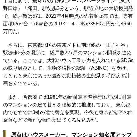
丁目にあり、最寄り駅は東武アーバンパークライン（東武
野田線）「塚田」駅徒歩3分という、駅近立地の大規模開発
で、総戸数は571。2021年4月時点の先着順販売では、専有
面積65㎡台～76㎡台の2LDK～４LDKが3580万円から4650
万円だ。
さらに、東京都北区の東京メトロ南北線の「王子神谷」
駅徒歩2分の場所に、総戸数227戸のマンション開発を進め
ている。ここでは、大和ハウス工業が力を入れているSDGs
の取り組みとして、生物多様性の認証（ABINC）を受け、
もともと東京にあった豊かな動植物の生態系を呼び戻す計
画を立てている。
また、首都圏では1981年の新耐震基準施行以前の旧耐震
のマンションの建て替えを積極的に推進しており、東京都
内でもすでに3棟の建て替えを実現。今後も東京都港区の白
金台などで新たな物件が出てくる見込みだ。
原点はハウスメーカー、マンション知名度アップ