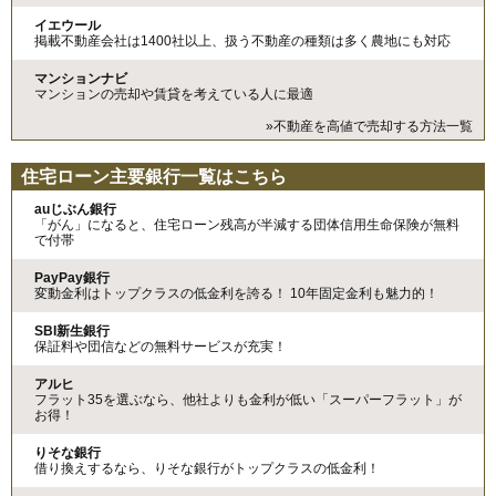
イエウール
掲載不動産会社は1400社以上、扱う不動産の種類は多く農地にも対応
マンションナビ
マンションの売却や賃貸を考えている人に最適
»不動産を高値で売却する方法一覧
住宅ローン主要銀行一覧はこちら
auじぶん銀行
「がん」になると、住宅ローン残高が半減する団体信用生命保険が無料
で付帯
PayPay銀行
変動金利はトップクラスの低金利を誇る！ 10年固定金利も魅力的！
SBI新生銀行
保証料や団信などの無料サービスが充実！
アルヒ
フラット35を選ぶなら、他社よりも金利が低い「スーパーフラット」が
お得！
りそな銀行
借り換えするなら、りそな銀行がトップクラスの低金利！