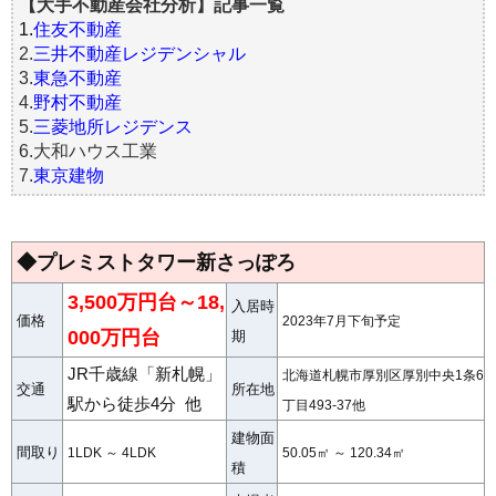
【大手不動産会社分析】記事一覧
1.
住友不動産
2.
三井不動産レジデンシャル
3.
東急不動産
4.
野村不動産
5.
三菱地所レジデンス
6.大和ハウス工業
7.
東京建物
◆プレミストタワー新さっぽろ
3,500万円台～18,
入居時
価格
2023年7月下旬予定
000万円台
期
JR千歳線「新札幌」
北海道札幌市厚別区厚別中央1条6
交通
所在地
駅から徒歩4分 他
丁目493-37他
建物面
間取り
1LDK ～ 4LDK
50.05㎡ ～ 120.34㎡
積