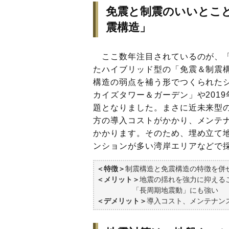
免震と制震のいいとこ
震構造」
ここ数年注目されているのが、「
たハイブリッド型の「免震＆制震
構造の弱点を補う形でつくられたシ
カイズタワー＆ガーデン」や201
題となりました。まさに近未来型
方の導入コストがかかり、メンテ
かかります。そのため、埋め立て
ンションが多い湾岸エリアなどで
＜特徴＞
制震構造と免震構造の特徴を併
＜メリット＞
地震の揺れを強力に抑える
「長周期地震動」にも強い
＜デメリット＞
導入コスト、メンテナン