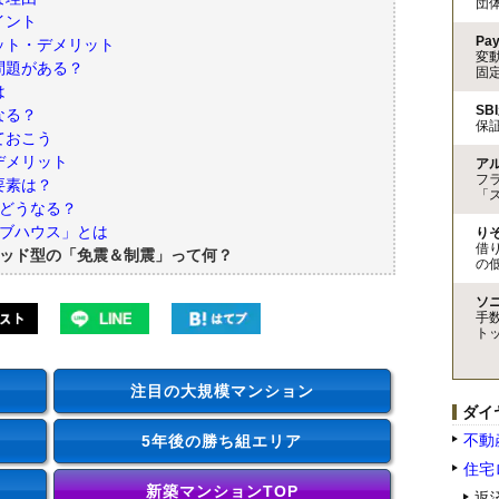
団
イント
Pa
ット・デメリット
変
問題がある？
固
は
SB
なる？
保
ておこう
デメリット
ア
フ
要素は？
「
とどうなる？
ィブハウス」とは
り
借
リッド型の「免震＆制震」って何？
の
ソ
手
ト
注目の大規模マンション
ダイ
不動
5年後の勝ち組エリア
住宅
新築マンションTOP
返