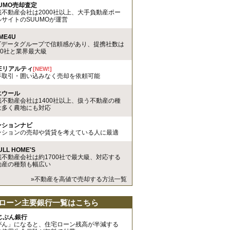
UMO売却査定
載不動産会社は2000社以上、大手負動産ポー
ルサイトのSUUMOが運営
ME4U
TTデータグループで信頼感があり、提携社数は
00社と業界最大級
REリアルティ
[NEW!]
手取引・囲い込みなく売却を依頼可能
エウール
載不動産会社は1400社以上、扱う不動産の種
は多く農地にも対応
ンションナビ
ンションの売却や賃貸を考えている人に最適
ULL HOME'S
載不動産会社は約1700社で最大級、対応する
動産の種類も幅広い
»不動産を高値で売却する方法一覧
ローン主要銀行一覧はこちら
uじぶん銀行
がん」になると、住宅ローン残高が半減する