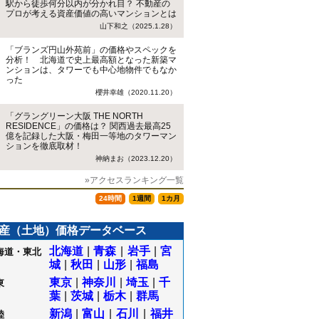
駅から徒歩何分以内が分かれ目？ 不動産の
プロが考える資産価値の高いマンションとは
山下和之（2025.1.28）
「ブランズ円山外苑前」の価格やスペックを
分析！ 北海道で史上最高額となった新築マ
ンションは、タワーでも中心地物件でもなか
った
櫻井幸雄（2020.11.20）
「グラングリーン大阪 THE NORTH
RESIDENCE」の価格は？ 関西過去最高25
億を記録した大阪・梅田一等地のタワーマン
ションを徹底取材！
神納まお（2023.12.20）
»アクセスランキング一覧
24時間
1週間
1カ月
産（土地）価格データベース
北海道
|
青森
|
岩手
|
宮
海道・東北
城
|
秋田
|
山形
|
福島
東京
|
神奈川
|
埼玉
|
千
東
葉
|
茨城
|
栃木
|
群馬
新潟
|
富山
|
石川
|
福井
陸