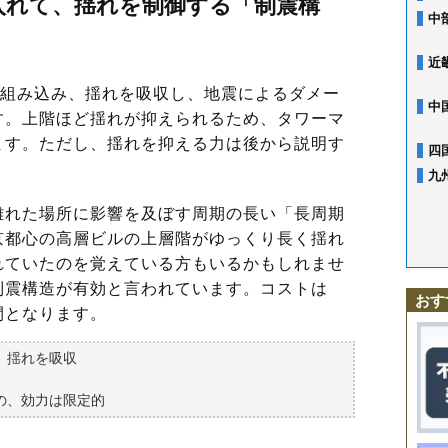
入れて、揺れを制御する「制震構
中
近
を組み込み、揺れを吸収し、地震によるダメー
中
す。上階ほど揺れが抑えられるため、タワーマ
ます。ただし、揺れを抑える力は後から説明す
四
。
九
れた場所に影響を及ぼす周期の長い「長周期
京都心の高層ビルの上層階がゆっくり長く揺れ
れていたのを覚えている方もいるかもしれませ
制震構造が有効と言われています。コストは
おす
間となります。
、揺れを吸収
の、効力は限定的