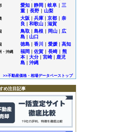
愛知
|
静岡
|
岐阜
|
三
部
重
|
長野
|
山梨
大阪
|
兵庫
|
京都
|
奈
畿
良
|
和歌山
|
滋賀
鳥取
|
島根
|
岡山
|
広
国
島
|
山口
徳島
|
香川
|
愛媛
|
高知
国
福岡
|
佐賀
|
長崎
|
熊
州・沖縄
本
|
大分
|
宮崎
|
鹿児
島
|
沖縄
>>不動産価格・相場データベーストップ
すめ注目記事