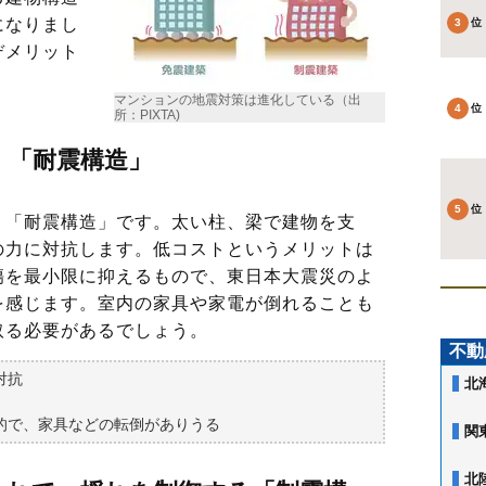
になりまし
デメリット
マンションの地震対策は進化している（出
所：PIXTA)
、「耐震構造」
「耐震構造」です。太い柱、梁で建物を支
の力に対抗します。低コストというメリットは
傷を最小限に抑えるもので、東日本大震災のよ
を感じます。室内の家具や家電が倒れることも
取る必要があるでしょう。
不動
対抗
北
的で、家具などの転倒がありうる
関
北