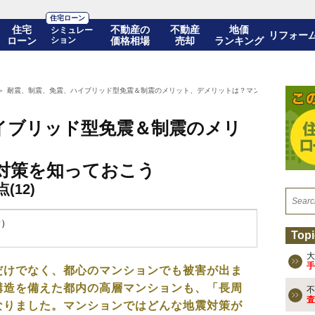
住宅ローン
住宅
不動産の
不動産
地価
シミュレー
リフォー
ローン
ション
価格相場
売却
ランキング
耐震、制震、免震、ハイブリッド型免震＆制震のメリット、デメリットは？マンションの最新地震対
イブリッド型免震＆制震のメリ
対策を知っておこう
12)
新）
Topi
大
手
だけでなく、都心のマンションでも被害が出ま
構造を備えた都内の高層マンションも、「長周
不
査
なりました。マンションではどんな地震対策が