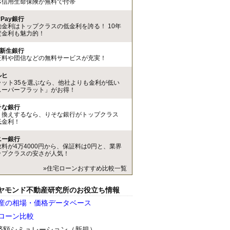
体信用生命保険が無料で付帯
yPay銀行
動金利はトップクラスの低金利を誇る！ 10年
定金利も魅力的！
I新生銀行
証料や団信などの無料サービスが充実！
ルヒ
ラット35を選ぶなら、他社よりも金利が低い
スーパーフラット」がお得！
そな銀行
り換えするなら、りそな銀行がトップクラス
低金利！
ニー銀行
数料が4万4000円から、保証料は0円と、業界
ップクラスの安さが人気！
»住宅ローンおすすめ比較一覧
ヤモンド不動産研究所のお役立ち情報
産の相場・価格データベース
ローン比較
済額シミュレーション（新規）