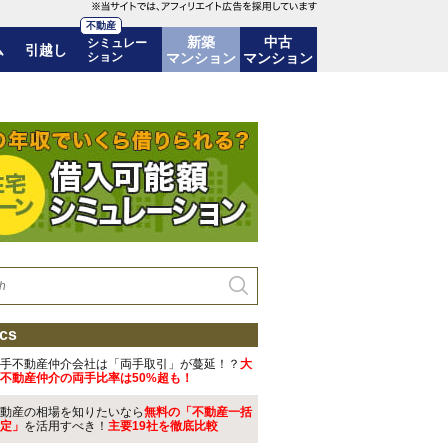
不動産
新築
中古
シミュレー
ム
引越し
ション
マンション
マンション
策を知っておこう 新築マンション購入前の注意点(12)
cs
手不動産仲介会社は「両手取引」が蔓延！？
大
不動産仲介の両手比率は50%超も！
動産の相場を知りたいなら
無料の「不動産一括
定」
を活用すべき！
主要19社を徹底比較