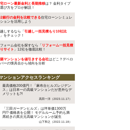
宅ローン最新金利と長期推移
は？ 金利タイプ
選び方をプロが解説！
32銀行の金利を比較できる
住宅ローンシミュレ
ションを活用しよう
越しするなら「
引越し一括見積もり10社比
」をチェック！
フォーム会社を探すなら「
リフォーム一括見積
りサイト
」12社を徹底比較！
築マンションを値引きする会社
はどこ？デベロ
パーの懐具合から傾向を分析
マンションアクセスランキング
最高価格200億円！「麻布台ヒルズレジデン
ス」は日本一の高級マンションだが意外なデ
メリットも?!
高田一洋（2023.11.17）
「三田ガーデンヒルズ」は坪単価1300万
円!? 価格表を公開！ モデルルーム予約も満
席続きの異次元高級マンションが誕生
山下和之（2022.11.18）