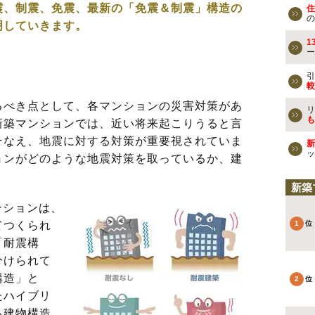
震、制震、免震、最新の「免震＆制震」構造の
住
の
明していきます。
1
ー
引
較
べき点として、各マンションの災害対策があ
リ
も
新築マンションでは、近い将来起こりうると言
そなえ、地震に対する対策が重要視されていま
新
ッ
ョンがどのような地震対策を取っているか、建
新築
ンションは、
てつくられ
「耐震構
分けられて
構造」と
たハイブリ
る建物構造