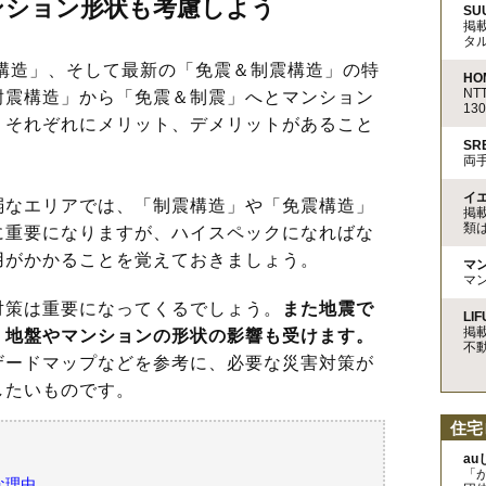
ンション形状も考慮しよう
SU
掲
タ
構造」、そして最新の「免震＆制震構造」の特
HO
N
耐震構造」から「免震＆制震」へとマンション
13
、それぞれにメリット、デメリットがあること
S
両
イ
なエリアでは、「制震構造」や「免震構造」
掲
類
に重要になりますが、ハイスペックになればな
用がかかることを覚えておきましょう。
マ
マ
策は重要になってくるでしょう。
また地震で
LIF
掲
、地盤やマンションの形状の影響も受けます。
不
ザードマップなどを参考に、必要な災害対策が
したいものです。
住宅
a
「
な理由